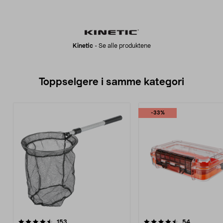
Kinetic
-
Se alle produktene
Toppselgere i samme kategori
-33%
4.5 av 5 stjerner
anmeldelser
4.5 av 5 stjerner
anmeldelse
153
54