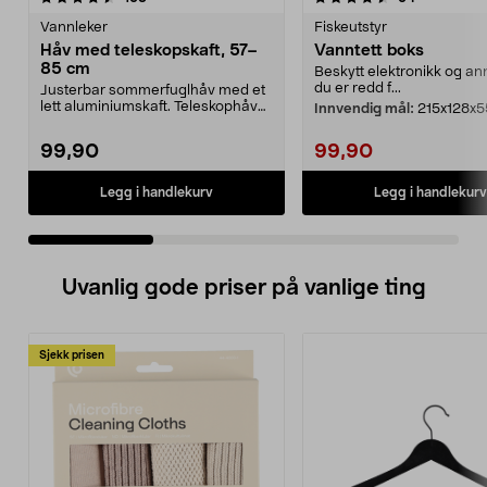
Vannleker
Fiskeutstyr
Håv med teleskopskaft, 57–
Vanntett boks
85 cm
Beskytt elektronikk og a
du er redd f...
Justerbar sommerfuglhåv med et
lett aluminiumskaft. Teleskophåv
Innvendig mål:
215x128x5
med lang rekkevi...
99,90
99,90
Legg i handlekurv
Legg i handlekurv
Uvanlig gode priser på vanlige ting
Sjekk prisen