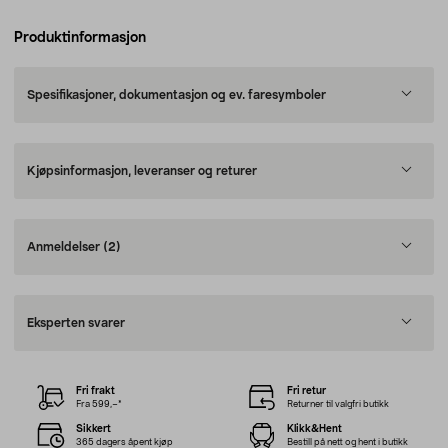
Produktinformasjon
Spesifikasjoner, dokumentasjon og ev. faresymboler
Kjøpsinformasjon, leveranser og returer
Anmeldelser
(2)
Eksperten svarer
Fri frakt
Fri retur
Fra 599,–*
Returner til valgfri butikk
Sikkert
Klikk&Hent
365 dagers åpent kjøp
Bestill på nett og hent i butikk