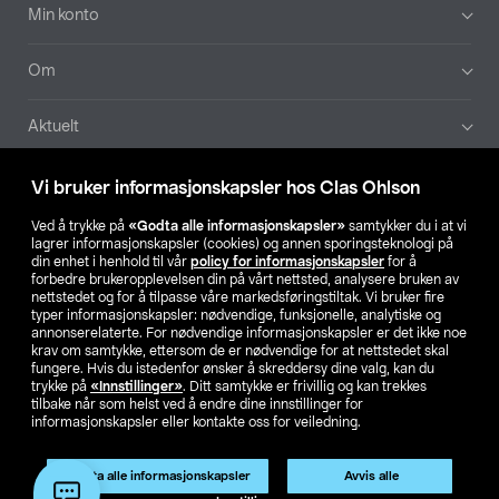
Min konto
Om
Aktuelt
Våre selskaper
Vi bruker informasjonskapsler hos Clas Ohlson
Ved å trykke på
«Godta alle informasjonskapsler»
samtykker du i at vi
Finn din butikk
lagrer informasjonskapsler (cookies) og annen sporingsteknologi på
din enhet i henhold til vår
policy for informasjonskapsler
for å
forbedre brukeropplevelsen din på vårt nettsted, analysere bruken av
SE
NO
FI
nettstedet og for å tilpasse våre markedsføringstiltak. Vi bruker fire
typer informasjonskapsler: nødvendige, funksjonelle, analytiske og
annonserelaterte. For nødvendige informasjonskapsler er det ikke noe
krav om samtykke, ettersom de er nødvendige for at nettstedet skal
fungere. Hvis du istedenfor ønsker å skreddersy dine valg, kan du
trykke på
«Innstillinger»
. Ditt samtykke er frivillig og kan trekkes
tilbake når som helst ved å endre dine innstillinger for
informasjonskapsler eller kontakte oss for veiledning.
Privacy statement
Medlemsvilkår
Kjøpsvilkår
For bedrifter
Endre til priser ekskl. moms
Produktet har utgått
Godta alle informasjonskapsler
Avvis alle
Artikkelnr.:
31-6008