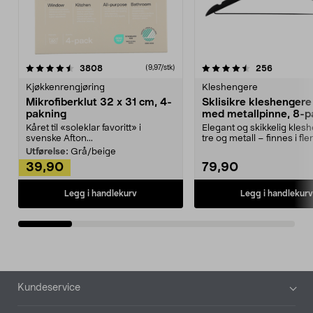
4.5av 5 stjerner
anmeldelser
4.5av 5 stjerner
anmeldels
3808
256
(9,97/stk)
Kjøkkenrengjøring
Kleshengere
Mikrofiberklut 32 x 31 cm, 4-
Sklisikre kleshengere 
pakning
med metallpinne, 8-p
Kåret til «soleklar favoritt» i
Elegant og skikkelig kles
svenske Afton...
tre og metall – finnes i fle
Kleshe...
Utførelse:
Grå/beige
39,90
79,90
Legg i handlekurv
Legg i handlekurv
Bunntekst
Kundeservice