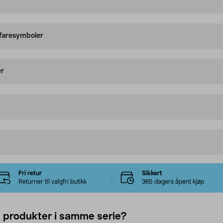
 faresymboler
er
Fri retur
Sikkert
Returner til valgfri butikk
365 dagers åpent kjøp
e produkter i samme serie?