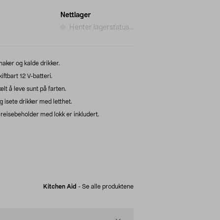
Nettlager
Henter lagerstatus...
haker og kalde drikker.
tbart 12 V-batteri.
t å leve sunt på farten.
 isete drikker med letthet.
reisebeholder med lokk er inkludert.
Kitchen Aid
-
Se alle produktene