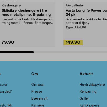
Kleshengere
AA-batterier
Sklisikre kleshengere i tre
Varta Longlife Power ba
med metallpinne, 8-pakning
24 pk
Elegant og skikkelig kleshenger av
Svanemerkede AA- eller A
tre og metall – finnes i flere farger.
batterier til fjer...
Kleshe...
Type:
AA/LR6
79,90
149,90
Legg i handlekurv
Legg i handlekurv
o
Om
Aktuelt
strer
Om oss
Høytrykkspylere
sordet?
Presse
Rengjøring
Bærekraft
Griller
istorikk
Karriere
Kantklippere