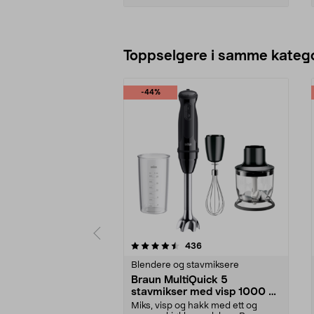
Legg i handlekurv
Toppselgere i samme katego
-44%
5 av 5 stjerner
4.5 av 5 stjerner
anmeldelser
436
Blendere og stavmiksere
Braun MultiQuick 5
stavmikser med visp 1000 W,
MQ50202M
Miks, visp og hakk med ett og