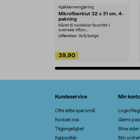
Kjøkkenrengjøring
Mikrofiberklut 32 x 31 cm, 4-
pakning
Kåret til «soleklar favoritt» i
svenske Afton...
Utførelse:
Grå/beige
39,90
Legg i handlekurv
Bunntekst
Kundeservice
Min kont
Ofte stilte spørsmål
Login/Regi
Kontakt oss
Glemt pas
Tilgjengelighet
Mine sider
Kjøpsvilkår
Min ordreh