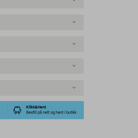
Klikk&Hent
Bestill på nett og hent i butikk