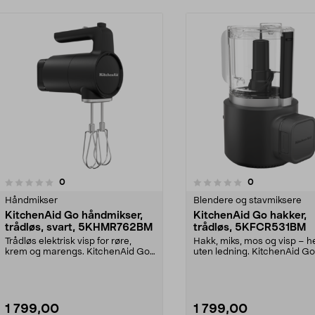
anmeldelser
anmeldelser
0
0
0.0 av 5 stjerner
Håndmikser
Blendere og stavmiksere
KitchenAid Go håndmikser,
KitchenAid Go hakker,
trådløs, svart, 5KHMR762BM
trådløs, 5KFCR531BM
Trådløs elektrisk visp for røre,
Hakk, miks, mos og visp – he
krem og marengs. KitchenAid Go
uten ledning. KitchenAid Go
elektrisk visp m...
hakker med oppladbart...
1 799,00
1 799,00