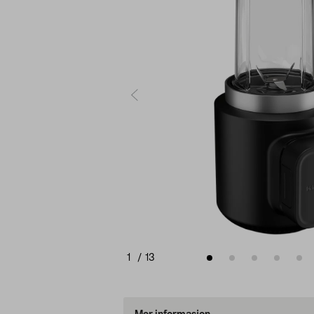
1
/
13