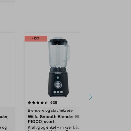
-13%
4.5 av 5 stjerner
anmeldelser
4.5
628
4
Blendere og stavmiksere
Blendere og 
nder,
Wilfa Smooth Blender BL6B-
Stavmikser
P1000, svart
beger, svar
e og
Kraftig og enkel – mikser både
Miks supper,