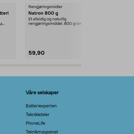
Rengjøringsmidler
Levende lys
tteri
Natron 800 g
Telys, 50 st
Et allsidig og naturlig
100 % stearin.
rengjøringsmiddel. 800 gram
AA-
natron – til rengjøring både...
59,90
69,90
Legg i handlekurv
Legg 
Våre selskaper
Batteriexperten
Teknikkdeler
PhoneLife
Teknikmagasinet