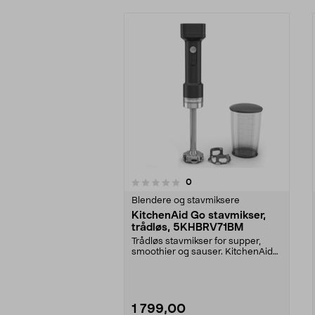
anmeldelser
0
0 av 5 stjerner
0.0 av 5 stjerner
Blendere og stavmiksere
KitchenAid Go stavmikser,
trådløs, 5KHBRV71BM
Trådløs stavmikser for supper,
smoothier og sauser. KitchenAid
Go stavmikser med...
1 799,00