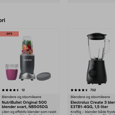
Legg i handlekurv
Legg i handlekurv
ri
-24%
4.5 av 5 stjerner
anmeldelser
4.5 av 5 stjerner
anmeldelser
12
732
Blendere og stavmiksere
Blendere og stavmiksere
NutriBullet Original 500
Electrolux Create 3 ble
blender svart, NB505DG
E3TB1-4GG, 1,5 liter
Liten og effektiv blender som raskt
Kraftig – blander både fryst