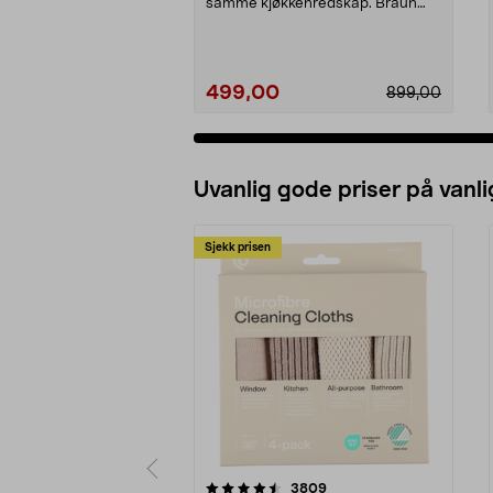
samme kjøkkenredskap. Braun
MultiQuick 5 stavmikse...
499,00
899,00
Uvanlig gode priser på vanli
Sjekk prisen
5av 5 stjerner
4.5av 5 stjerner
anmeldelser
3809