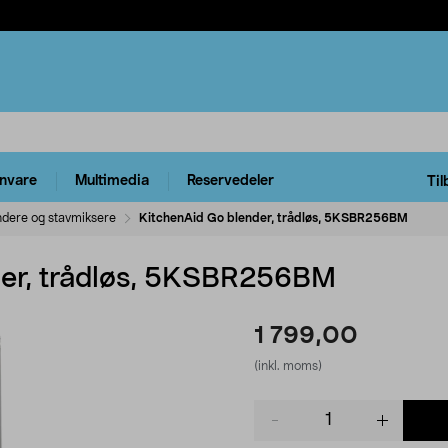
rnvare
Multimedia
Reservedeler
Til
ndere og stavmiksere
KitchenAid Go blender, trådløs, 5KSBR256BM
der, trådløs, 5KSBR256BM
1 799,00
(inkl. moms)
Product
quantity