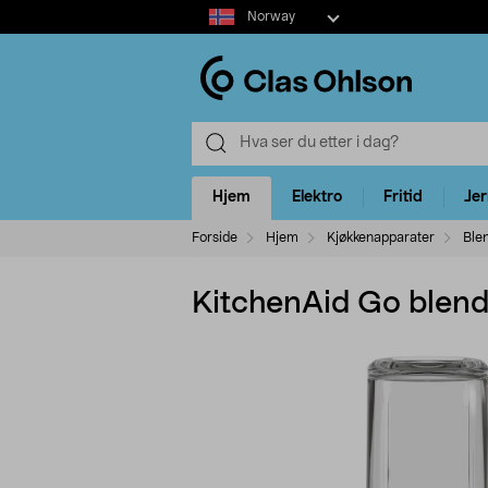
Select
Norway
market
Hjem
Elektro
Fritid
Je
Forside
Hjem
Kjøkkenapparater
Ble
KitchenAid Go blen