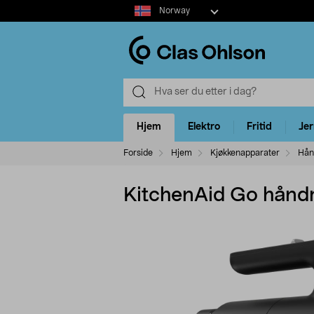
Select
Norway
market
Hjem
Elektro
Fritid
Je
Forside
Hjem
Kjøkkenapparater
Hån
KitchenAid Go håndm