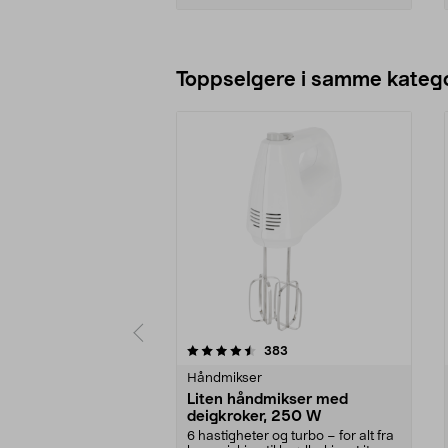
Legg i handlekurv
Toppselgere i samme katego
5 av 5 stjerner
4.5 av 5 stjerner
anmeldelser
383
Håndmikser
Liten håndmikser med
deigkroker, 250 W
6 hastigheter og turbo – for alt fra