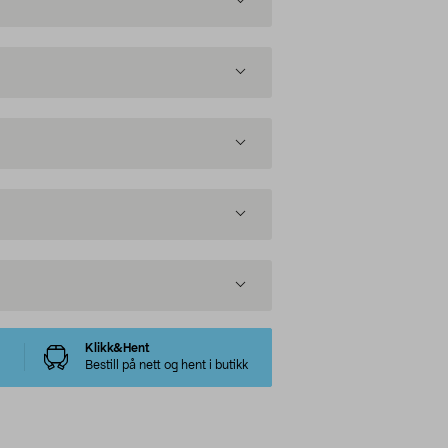
Klikk&Hent
Bestill på nett og hent i butikk