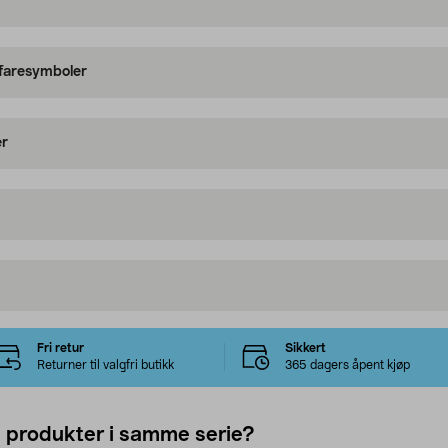
 faresymboler
er
Fri retur
Sikkert
Returner til valgfri butikk
365 dagers åpent kjøp
e produkter i samme serie?