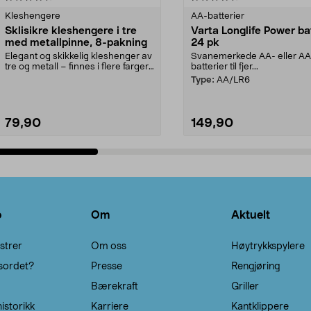
Kleshengere
AA-batterier
Sklisikre kleshengere i tre
Varta Longlife Power ba
med metallpinne, 8-pakning
24 pk
Elegant og skikkelig kleshenger av
Svanemerkede AA- eller A
tre og metall – finnes i flere farger.
batterier til fjer...
Kleshe...
Type:
AA/LR6
79,90
149,90
Legg i handlekurv
Legg i handlekurv
o
Om
Aktuelt
strer
Om oss
Høytrykkspylere
sordet?
Presse
Rengjøring
Bærekraft
Griller
istorikk
Karriere
Kantklippere