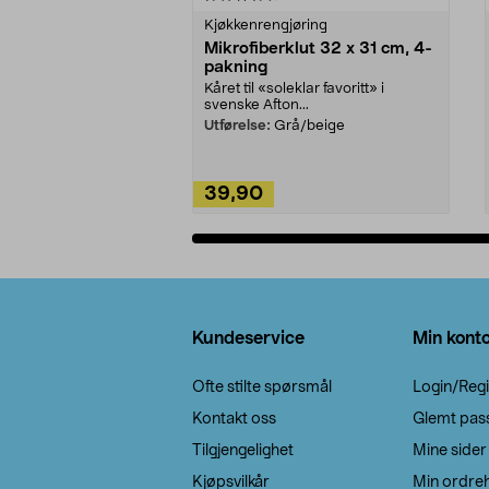
Kjøkkenrengjøring
Mikrofiberklut 32 x 31 cm, 4-
pakning
Kåret til «soleklar favoritt» i
svenske Afton...
Utførelse:
Grå/beige
39,90
Legg i handlekurv
Bunntekst
Kundeservice
Min kont
Ofte stilte spørsmål
Login/Regi
Kontakt oss
Glemt pas
Tilgjengelighet
Mine sider
Kjøpsvilkår
Min ordreh