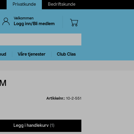
Privatkunde
Bedriftskunde
Velkommen
Logg inn/Bli medlem
bud
Våre tjenester
Club Clas
BM
Artikkelnr.:
10-2-551
Legg i handlekurv
(1)