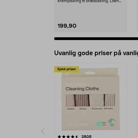
krempisking til brødbaking. Liten
håndmikse...
199,90
Uvanlig gode priser på vanli
Sjekk prisen
5av 5 stjerner
4.5av 5 stjerner
anmeldelser
3808