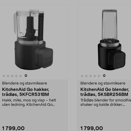
anmeldelser
anmeldelser
0
0
0.0 av 5 stjerner
Blendere og stavmiksere
Blendere og stavmiksere
KitchenAid Go hakker,
KitchenAid Go blender,
trådløs, 5KFCR531BM
trådløs, 5KSBR256BM
Hakk, miks, mos og visp – helt
Trådløs blender for smoothie
uten ledning. KitchenAid Go
shaker og kalde drikker.
hakker med oppladbart...
KitchenAid Go-blender me..
1 799,00
1 799,00