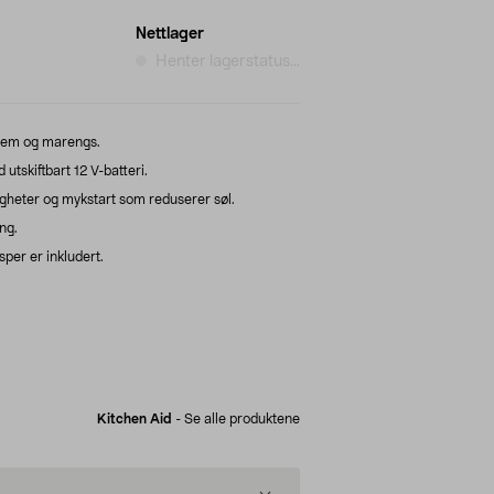
Nettlager
Henter lagerstatus...
 krem og marengs.
utskiftbart 12 V-batteri.
igheter og mykstart som reduserer søl.
ng.
per er inkludert.
Kitchen Aid
-
Se alle produktene