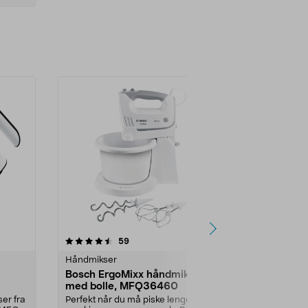
r
4.5 av 5 stjerner
anmeldelser
4.5
59
1
Håndmikser
Håndmikser
Bosch ErgoMixx håndmikser
Bosch Ergo
med bolle, MFQ36460
med visper 
750 W
ser fra
Perfekt når du må piske lenge –
Kraftig håndm