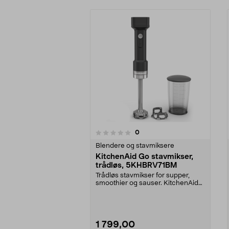
anmeldelser
0
0 av 5 stjerner
0.0 av 5 stjerner
Blendere og stavmiksere
KitchenAid Go stavmikser,
trådløs, 5KHBRV71BM
Trådløs stavmikser for supper,
smoothier og sauser. KitchenAid
Go stavmikser med...
1 799,00