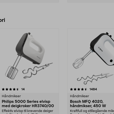
Legg i handlekurv
Legg i handlekurv
ri
4.5 av 5 stjerner
anmeldelser
4.5 av 5 stjerner
anmeldelse
14
1484
Håndmikser
Håndmikser
Philips 5000 Series elvisp
Bosch MFQ 4020,
med deigkroker HR3740/00
håndmikser, 450 W
Effektiv elvisp til krevende deiger
Kraftfull og stillegående mik