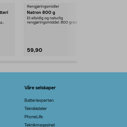
Rengjøringsmidler
Levende lys
tteri
Natron 800 g
Telys steari
prosent ste
Et allsidig og naturlig
rengjøringsmiddel. 800 gram
AA-
100 % stearin
natron – til rengjøring både...
råvarer. Produ
brenner med e
59,90
69,90
Legg i handlekurv
Legg 
Våre selskaper
Batteriexperten
Teknikkdeler
PhoneLife
Teknikmagasinet