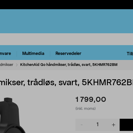
rnvare
Multimedia
Reservedeler
Til
dmikser
KitchenAid Go håndmikser, trådløs, svart, 5KHMR762BM
ikser, trådløs, svart, 5KHMR762
1 799,00
(inkl. moms)
Product
quantity