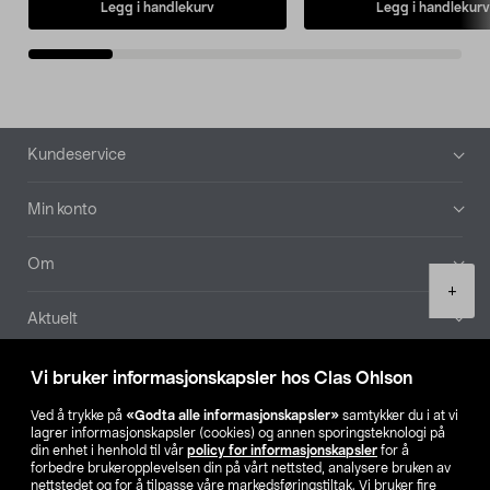
Legg i handlekurv
Legg i handlekurv
Bunntekst
Kundeservice
Min konto
Om
Product
+
quantity
Aktuelt
Våre selskaper
Vi bruker informasjonskapsler hos Clas Ohlson
Ved å trykke på
«Godta alle informasjonskapsler»
samtykker du i at vi
Finn din butikk
lagrer informasjonskapsler (cookies) og annen sporingsteknologi på
din enhet i henhold til vår
policy for informasjonskapsler
for å
forbedre brukeropplevelsen din på vårt nettsted, analysere bruken av
SE
NO
FI
nettstedet og for å tilpasse våre markedsføringstiltak. Vi bruker fire