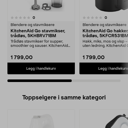
anmeldelser
anmeldelser
0
0
0.0 av 5 stjerner
0.0 av 5 stjerner
Blendere og stavmiksere
Blendere og stavmiksere
KitchenAid Go stavmikser,
KitchenAid Go hakker
trådløs, 5KHBRV71BM
trådløs, 5KFCR531B
Trådløs stavmikser for supper,
Hakk, miks, mos og visp –
smoothier og sauser. KitchenAid
uten ledning. KitchenAid
Go stavmikser med...
hakker med oppladbart...
1 799,00
1 799,00
Legg i handlekurv
Legg i handlekurv
Toppselgere i samme kategori