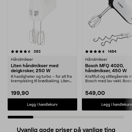
4.5 av 5 stjerner
anmeldelser
4.5 av 5 stjerner
anmeldel
383
1484
Håndmikser
Håndmikser
Liten håndmikser med
Bosch MFQ 4020,
deigkroker, 250 W
håndmikser, 450 W
6 hastigheter og turbo – for alt fra
Kraftfull og stillegående m
krempisking til brødbaking. Liten
Bosch med lav vekt. Bo
håndmikse...
4020 med Fine...
199,90
549,00
Legg i handlekurv
Legg i handlekurv
Uvanlig gode priser på vanlige ting