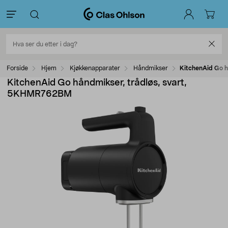
Forside
Hjem
Kjøkkenapparater
Håndmikser
KitchenAid Go h
KitchenAid Go håndmikser, trådløs, svart,
5KHMR762BM