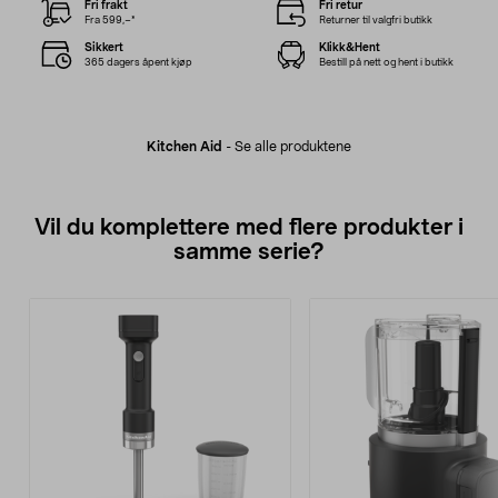
Fri frakt
Fri retur
Fra 599,–*
Returner til valgfri butikk
Sikkert
Klikk&Hent
365 dagers åpent kjøp
Bestill på nett og hent i butikk
Kitchen Aid
-
Se alle produktene
Vil du komplettere med flere produkter i
samme serie?