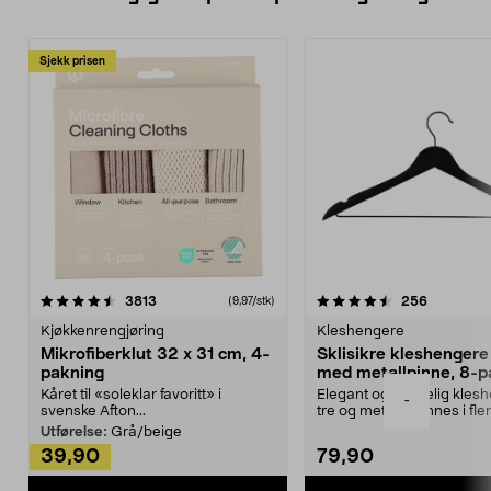
Sjekk prisen
4.5av 5 stjerner
anmeldelser
4.5av 5 stjerner
anmeldels
3813
256
(9,97/stk)
Kjøkkenrengjøring
Kleshengere
Mikrofiberklut 32 x 31 cm, 4-
Sklisikre kleshengere 
pakning
med metallpinne, 8-p
Kåret til «soleklar favoritt» i
Elegant og skikkelig kles
-
svenske Afton...
tre og metall – finnes i fle
Kleshe...
Utførelse:
Grå/beige
39,90
79,90