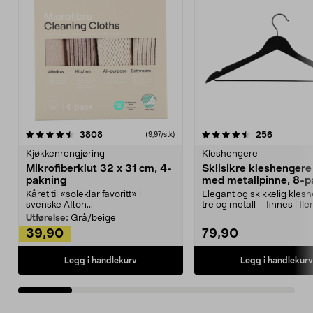
4.5av 5 stjerner
anmeldelser
4.5av 5 stjerner
anmeldels
3808
256
(9,97/stk)
Kjøkkenrengjøring
Kleshengere
Mikrofiberklut 32 x 31 cm, 4-
Sklisikre kleshengere 
pakning
med metallpinne, 8-p
Kåret til «soleklar favoritt» i
Elegant og skikkelig kles
svenske Afton...
tre og metall – finnes i fle
Kleshe...
Utførelse:
Grå/beige
39,90
79,90
Legg i handlekurv
Legg i handlekurv