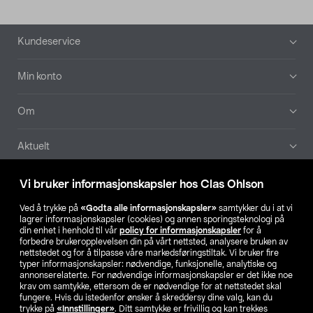
Bunntekst
Kundeservice
Min konto
Om
Aktuelt
Våre selskaper
Vi bruker informasjonskapsler hos Clas Ohlson
Ved å trykke på
«Godta alle informasjonskapsler»
samtykker du i at vi
Finn din butikk
lagrer informasjonskapsler (cookies) og annen sporingsteknologi på
din enhet i henhold til vår
policy for informasjonskapsler
for å
forbedre brukeropplevelsen din på vårt nettsted, analysere bruken av
SE
NO
FI
nettstedet og for å tilpasse våre markedsføringstiltak. Vi bruker fire
typer informasjonskapsler: nødvendige, funksjonelle, analytiske og
annonserelaterte. For nødvendige informasjonskapsler er det ikke noe
krav om samtykke, ettersom de er nødvendige for at nettstedet skal
fungere. Hvis du istedenfor ønsker å skreddersy dine valg, kan du
trykke på
«Innstillinger»
. Ditt samtykke er frivillig og kan trekkes