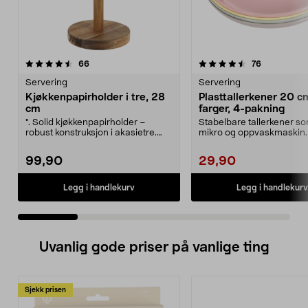
4.5 av 5 stjerner
anmeldelser
5.0 av 5 stjerner
anmeldelse
66
76
Servering
Servering
Kjøkkenpapirholder i tre, 28
Plasttallerkener 20 cm
cm
farger, 4-pakning
". Solid kjøkkenpapirholder –
Stabelbare tallerkener so
robust konstruksjon i akasietre.
mikro og oppvaskmaskin.
Kjøkkenpapirholde...
plasttallerkener ...
99,90
29,90
Legg i handlekurv
Legg i handlekurv
Uvanlig gode priser på vanlige ting
Sjekk prisen