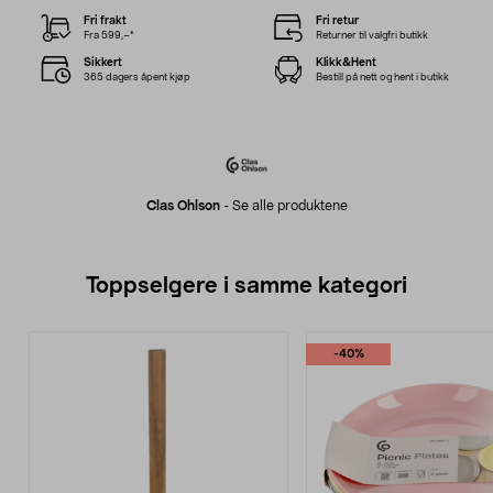
Fri frakt
Fri retur
Fra 599,–*
Returner til valgfri butikk
Sikkert
Klikk&Hent
365 dagers åpent kjøp
Bestill på nett og hent i butikk
Clas Ohlson
-
Se alle produktene
Toppselgere i samme kategori
-40%