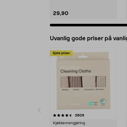
29,90
Uvanlig gode priser på vanli
Sjekk prisen
5av 5 stjerner
4.5av 5 stjerner
anmeldelser
3809
Kjøkkenrengjøring