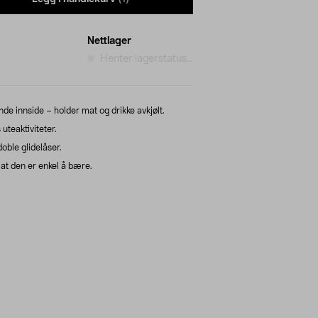
Nettlager
Henter lagerstatus...
de innside – holder mat og drikke avkjølt.
teaktiviteter.
oble glidelåser.
at den er enkel å bære.