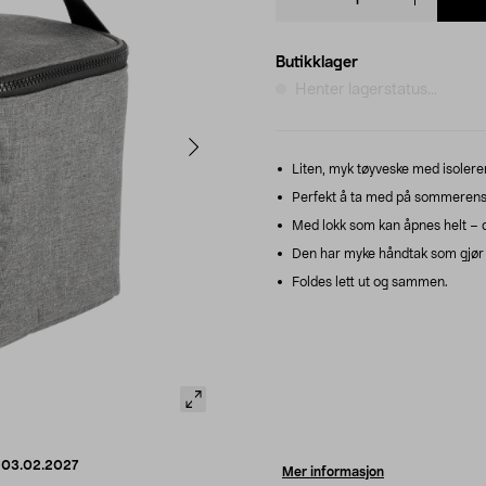
quantity
Butikklager
Henter lagerstatus...
Liten, myk tøyveske med isoleren
Perfekt å ta med på sommerens u
Med lokk som kan åpnes helt – d
Den har myke håndtak som gjør 
Foldes lett ut og sammen.
d
03.02.2027
Mer informasjon