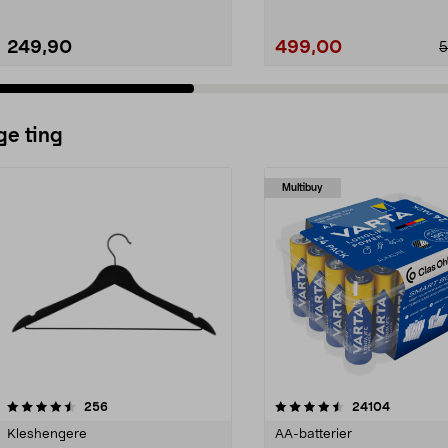
249,90
499,00
5
ge ting
Multibuy
4.5av 5 stjerner
anmeldelser
4.5av 5 stjerner
anmeldels
256
24104
Kleshengere
AA-batterier