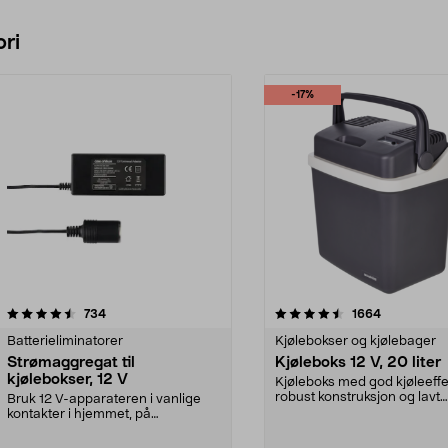
ri
-17%
4.5 av 5 stjerner
anmeldelser
4.5 av 5 stjerner
anmeldelse
734
1664
Batterieliminatorer
Kjølebokser og kjølebager
Strømaggregat til
Kjøleboks 12 V, 20 liter
kjølebokser, 12 V
Kjøleboks med god kjøleeffe
robust konstruksjon og lavt
Bruk 12 V-apparateren i vanlige
støynivå. Kan både kj...
kontakter i hjemmet, på
campingplassen eller på ...