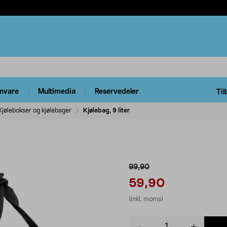
rnvare
Multimedia
Reservedeler
Til
Kjølebokser og kjølebager
Kjølebag, 9 liter
99,90
59,90
(inkl. moms)
Product