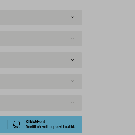
Klikk&Hent
Bestill på nett og hent i butikk