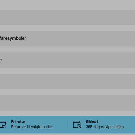
 faresymboler
er
Fri retur
Sikkert
Returner til valgfri butikk
365 dagers åpent kjøp