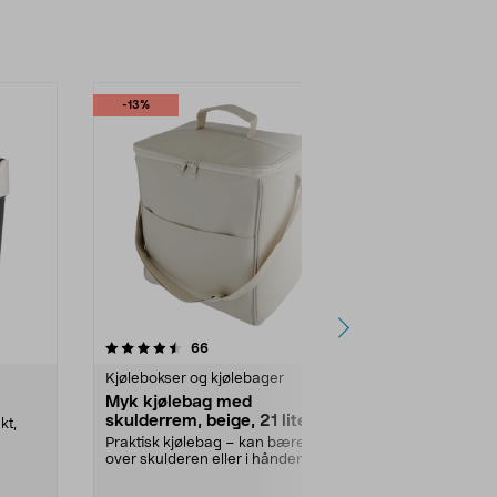
-13%
r
4.5 av 5 stjerner
anmeldelser
4.5
66
3
Kjølebokser og kjølebager
Kjølebokser o
Myk kjølebag med
Kjøleelemen
skulderrem, beige, 21 liter
g
kt,
Praktisk kjølebag – kan bæres
Holder mat og 
over skulderen eller i hånden. Myk
Tar ikke store
kjølebag med sk...
kjølebo...