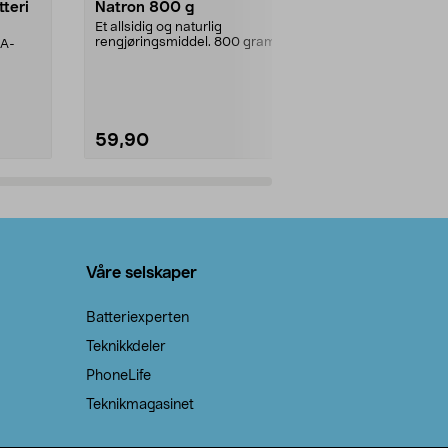
tteri
Natron 800 g
Telys steari
prosent ste
Et allsidig og naturlig
rengjøringsmiddel. 800 gram
AA-
100 % stearin
natron – til rengjøring både...
råvarer. Produ
brenner med e
59,90
69,90
Legg i handlekurv
Legg 
Våre selskaper
Batteriexperten
Teknikkdeler
PhoneLife
Teknikmagasinet