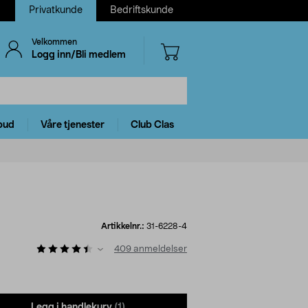
Privatkunde
Bedriftskunde
Velkommen
Logg inn/Bli medlem
bud
Våre tjenester
Club Clas
Artikkelnr.:
31-6228-4
409
anmeldelser
Legg i handlekurv
(1)