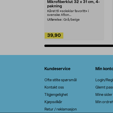
Mikrofiberklut 32 x 31 cm, 4-
pakning
Kåret til «soleklar favoritt» i
svenske Afton...
Utførelse:
Grå/beige
39,90
Legg i handlekurv
Bunntekst
Kundeservice
Min kont
Ofte stilte spørsmål
Login/Regi
Kontakt oss
Glemt pas
Tilgjengelighet
Mine sider
Kjøpsvilkår
Min ordreh
Retur / reklamasjon