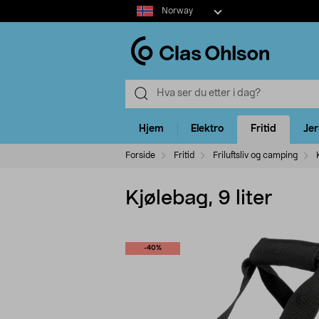
Select
Norway
market
Hjem
Elektro
Fritid
Je
Forside
Fritid
Friluftsliv og camping
Kjølebag, 9 liter
-40%