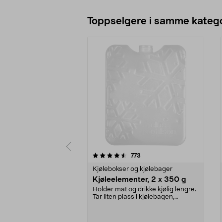
Toppselgere i samme katego
5 av 5 stjerner
4.5 av 5 stjerner
anmeldelser
773
Kjølebokser og kjølebager
Kjøleelementer, 2 x 350 g
Holder mat og drikke kjølig lengre.
Tar liten plass i kjølebagen,
kjøleboksen el...