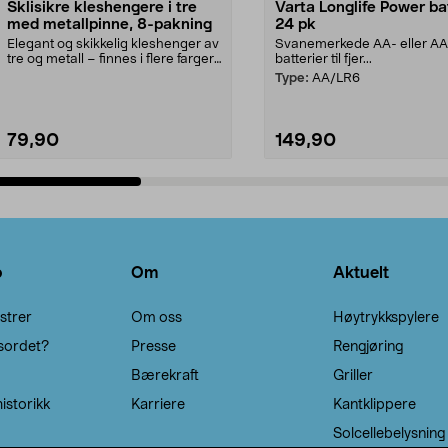
Sklisikre kleshengere i tre
Varta Longlife Power ba
med metallpinne, 8-pakning
24 pk
Elegant og skikkelig kleshenger av
Svanemerkede AA- eller A
tre og metall – finnes i flere farger.
batterier til fjer...
Kleshe...
Type:
AA/LR6
79,90
149,90
Legg i handlekurv
Legg i handlekurv
o
Om
Aktuelt
strer
Om oss
Høytrykkspylere
sordet?
Presse
Rengjøring
Bærekraft
Griller
istorikk
Karriere
Kantklippere
Solcellebelysning