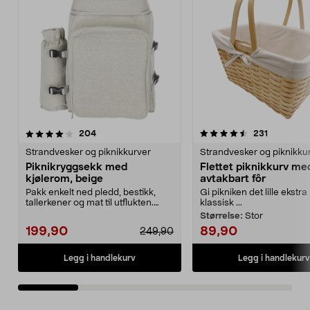
4.5 av 5 stjerner
anmeldelser
4.0 av 5 stjerner
anmeldels
204
231
Strandvesker og piknikkurver
Strandvesker og piknikku
Piknikryggsekk med
Flettet piknikkurv me
kjølerom, beige
avtakbart fôr
Pakk enkelt ned pledd, bestikk,
Gi pikniken det lille ekstr
tallerkener og mat til utflukten.
klassisk ...
Piknikryggsekk...
Størrelse:
Stor
199,90
89,90
249,90
Legg i handlekurv
Legg i handlekurv