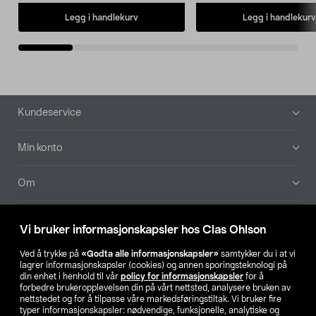
Legg i handlekurv
Legg i handlekurv
Bunntekst
Kundeservice
Min konto
Om
Aktuelt
Vi bruker informasjonskapsler hos Clas Ohlson
Våre selskaper
Ved å trykke på
«Godta alle informasjonskapsler»
samtykker du i at vi
lagrer informasjonskapsler (cookies) og annen sporingsteknologi på
din enhet i henhold til vår
policy for informasjonskapsler
for å
Finn din butikk
forbedre brukeropplevelsen din på vårt nettsted, analysere bruken av
nettstedet og for å tilpasse våre markedsføringstiltak. Vi bruker fire
typer informasjonskapsler: nødvendige, funksjonelle, analytiske og