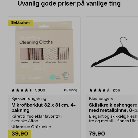
Uvanlig gode priser på vanlige ting
Sjekk prisen
4.5av 5 stjerner
anmeldelser
4.5av 5 stjerner
anmeldels
3809
256
(9,97/stk)
Kjøkkenrengjøring
Kleshengere
Mikrofiberklut 32 x 31 cm, 4-
Sklisikre kleshengere 
pakning
med metallpinne, 8-p
Kåret til «soleklar favoritt» i
Elegant og skikkelig kles
svenske Afton...
tre og metall – finnes i fle
Kleshe...
Utførelse:
Grå/beige
39,90
79,90