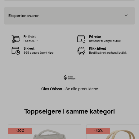
Eksperten svarer
Fri frakt
Fri retur
Fra 599,–*
Returner til valgfri butikk
Sikkert
Klikk&Hent
365 dagers åpent kjøp
Bestill på nett og hent i butikk
Clas Ohlson
-
Se alle produktene
Toppselgere i samme kategori
-20%
-40%