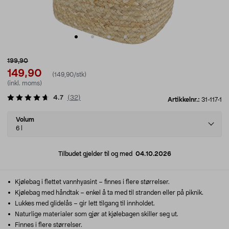
199,90
149,90
(149,90/stk)
(inkl. moms)
4.7
(
32
)
Artikkelnr.:
31-117-1
Select
Volum
variant
6 l
Tilbudet gjelder til og med
04.10.2026
Kjølebag i flettet vannhyasint – finnes i flere størrelser.
Kjølebag med håndtak – enkel å ta med til stranden eller på piknik.
Lukkes med glidelås – gir lett tilgang til innholdet.
Naturlige materialer som gjør at kjølebagen skiller seg ut.
Finnes i flere størrelser.