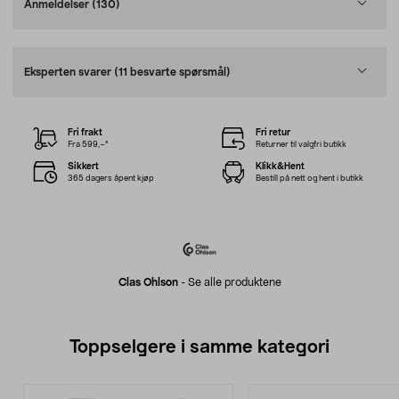
Anmeldelser
(130)
Eksperten svarer
(11 besvarte spørsmål)
Fri frakt
Fri retur
Fra 599,–*
Returner til valgfri butikk
Sikkert
Klikk&Hent
365 dagers åpent kjøp
Bestill på nett og hent i butikk
Clas Ohlson
-
Se alle produktene
Toppselgere i samme kategori