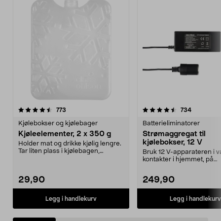
4.5 av 5 stjerner
anmeldelser
4.5 av 5 stjerner
anmeldels
773
734
Kjølebokser og kjølebager
Batterieliminatorer
Kjøleelementer, 2 x 350 g
Strømaggregat til
kjølebokser, 12 V
Holder mat og drikke kjølig lengre.
Tar liten plass i kjølebagen,
Bruk 12 V-apparateren i v
kjøleboksen el...
kontakter i hjemmet, på
campingplassen eller på ..
29,90
249,90
Legg i handlekurv
Legg i handlekurv