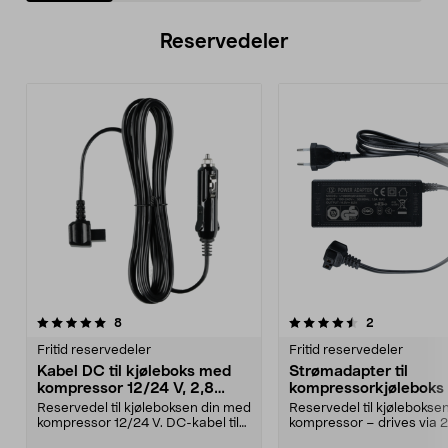
Reservedeler
4.5av 5 stjerner
anmeldelser
anmeldelser
8
2
Fritid reservedeler
Fritid reservedeler
Kabel DC til kjøleboks med
Strømadapter til
kompressor 12/24 V, 2,8
kompressorkjøleboks
meter
90 W
Reservedel til kjøleboksen din med
Reservedel til kjølebokse
kompressor 12/24 V. DC-kabel til
kompressor – drives via 2
kompressorkj...
Nettadapter fo...