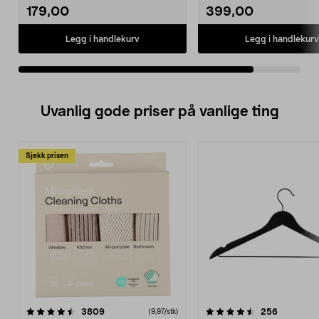
179,00
399,00
Legg i handlekurv
Legg i handlekurv
Uvanlig gode priser på vanlige ting
Sjekk prisen
4.5av 5 stjerner
anmeldelser
4.5av 5 stjerner
anmeldels
3809
256
(9,97/stk)