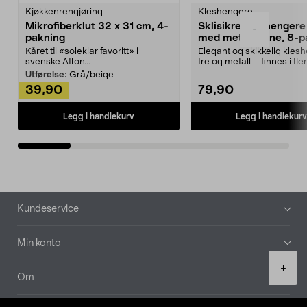
Kjøkkenrengjøring
Kleshengere
Mikrofiberklut 32 x 31 cm, 4-
Sklisikre kleshengere 
-
pakning
med metallpinne, 8-p
Kåret til «soleklar favoritt» i
Elegant og skikkelig kles
svenske Afton...
tre og metall – finnes i fle
Kleshe...
Utførelse:
Grå/beige
39,90
79,90
Legg i handlekurv
Legg i handlekurv
Bunntekst
Kundeservice
Min konto
Product
+
quantity
Om