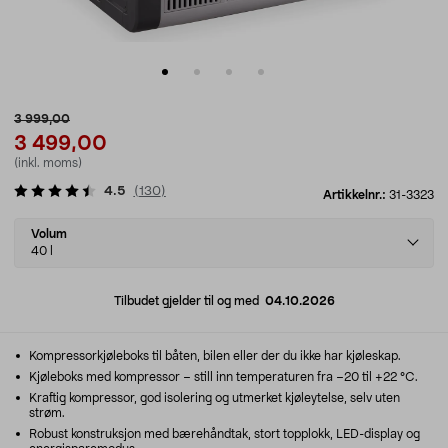
3 999,00
3 499,00
(inkl. moms)
4.5
(
130
)
Artikkelnr.:
31-3323
Select
Volum
variant
40 l
Tilbudet gjelder til og med
04.10.2026
Kompressorkjøleboks til båten, bilen eller der du ikke har kjøleskap.
Kjøleboks med kompressor – still inn temperaturen fra –20 til +22 °C.
Kraftig kompressor, god isolering og utmerket kjøleytelse, selv uten
strøm.
Robust konstruksjon med bærehåndtak, stort topplokk, LED-display og