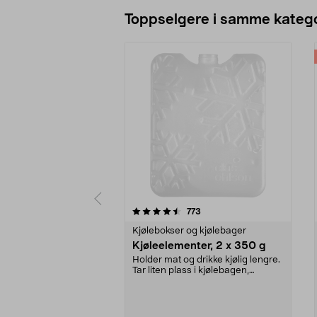
Legg i handlekurv
Toppselgere i samme katego
5 av 5 stjerner
4.5 av 5 stjerner
anmeldelser
773
Kjølebokser og kjølebager
Kjøleelementer, 2 x 350 g
Holder mat og drikke kjølig lengre.
Tar liten plass i kjølebagen,
kjøleboksen el...