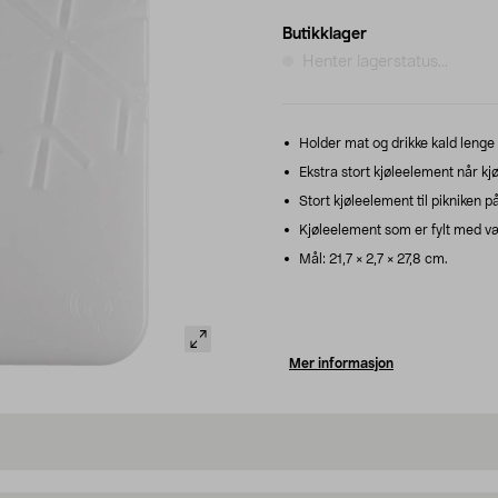
Butikklager
Henter lagerstatus...
Holder mat og drikke kald lenge 
Ekstra stort kjøleelement når kj
Stort kjøleelement til pikniken
Kjøleelement som er fylt med væ
Mål: 21,7 × 2,7 × 27,8 cm.
Mer informasjon