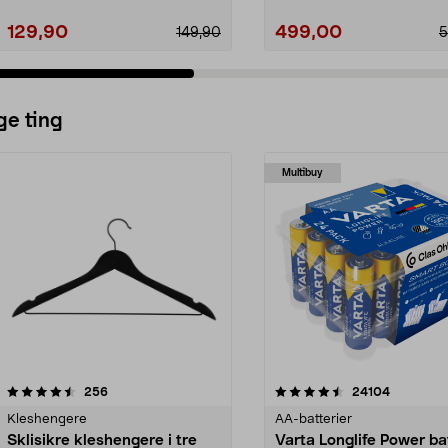
129,90
499,00
149,90
5
ge ting
Multibuy
4.5av 5 stjerner
anmeldelser
4.5av 5 stjerner
anmeldels
256
24104
Kleshengere
AA-batterier
Sklisikre kleshengere i tre
Varta Longlife Power ba