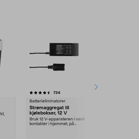
r
4.5 av 5 stjerner
anmeldelser
4.5
734
3
Batterieliminatorer
Kjølebokser o
Strømaggregat til
Kjøleelemen
kjølebokser, 12 V
g
kt,
Bruk 12 V-apparateren i vanlige
Holder mat og 
kontakter i hjemmet, på
Tar ikke store
campingplassen eller på ...
kjølebo...