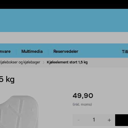
rnvare
Multimedia
Reservedeler
Til
Kjølebokser og kjølebager
Kjøleelement stort 1,5 kg
5 kg
49,90
(inkl. moms)
Product
quantity