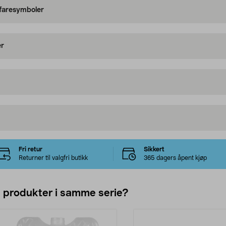
 faresymboler
er
Fri retur
Sikkert
Returner til valgfri butikk
365 dagers åpent kjøp
e produkter i samme serie?