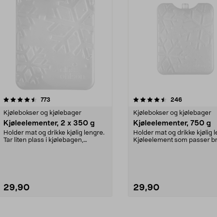
4.5av 5 stjerner
anmeldelser
anmeldelser
773
246
Kjølebokser og kjølebager
Kjølebokser og kjølebager
Kjøleelementer, 2 x 350 g
Kjøleelementer, 750 g
Holder mat og drikke kjølig lengre.
Holder mat og drikke kjølig 
Tar liten plass i kjølebagen,
Kjøleelement som passer br
kjøleboksen el...
kjølebagen s...
29,90
29,90