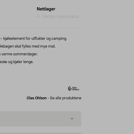
Nettlager
Henter lagerstatus...
– kjøleelement for utflukter og camping.
ølebagen skal fylles med mye mat.
 på varme sommerdager.
ske og kjøler lenge.
Clas Ohlson
-
Se alle produktene