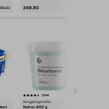
249,90
19,90
99,00
er
4.0av 5 stjerner
anmeldelser
4.5
2144
4
Rengjøringsmidler
Levende lys
tteri
Natron 800 g
Telys steari