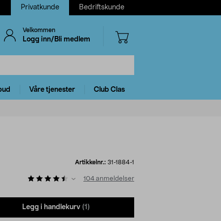
Privatkunde
Bedriftskunde
Velkommen
Logg inn/Bli medlem
bud
Våre tjenester
Club Clas
Artikkelnr.:
31-1884-1
104
anmeldelser
Legg i handlekurv
(1)