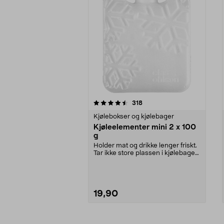
5av 5 stjerner
4.5av 5 stjerner
anmeldelser
318
Kjølebokser og kjølebager
Kjøleelementer mini 2 x 100
g
Holder mat og drikke lenger friskt.
Tar ikke store plassen i kjølebagen,
kjølebo...
19,90