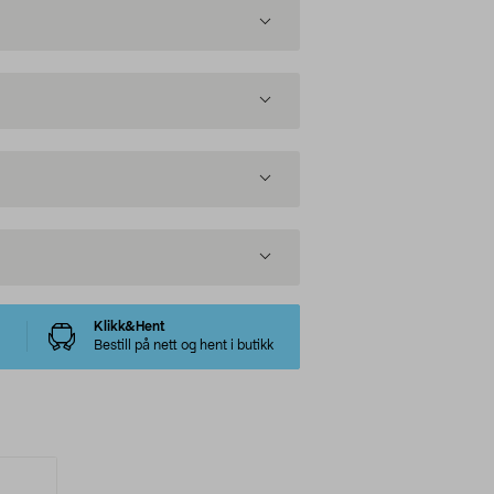
Klikk&Hent
Bestill på nett og hent i butikk