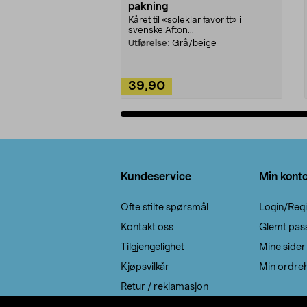
pakning
Kåret til «soleklar favoritt» i
svenske Afton...
Utførelse:
Grå/beige
39,90
Legg i handlekurv
Bunntekst
Kundeservice
Min kont
Ofte stilte spørsmål
Login/Regi
Kontakt oss
Glemt pas
Tilgjengelighet
Mine sider
Kjøpsvilkår
Min ordreh
Retur / reklamasjon
EE-avfall