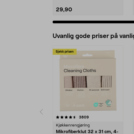
29,90
Uvanlig gode priser på vanli
Sjekk prisen
5av 5 stjerner
4.5av 5 stjerner
anmeldelser
3809
Kjøkkenrengjøring
Mikrofiberklut 32 x 31 cm, 4-