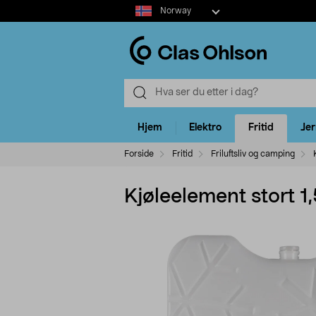
Select
Norway
market
Hjem
Elektro
Fritid
Je
Forside
Fritid
Friluftsliv og camping
Kjøleelement stort 1,