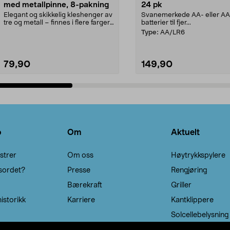
med metallpinne, 8-pakning
24 pk
Elegant og skikkelig kleshenger av
Svanemerkede AA- eller A
tre og metall – finnes i flere farger.
batterier til fjer...
Kleshe...
Type:
AA/LR6
79,90
149,90
Legg i handlekurv
Legg i handlekurv
o
Om
Aktuelt
strer
Om oss
Høytrykkspylere
sordet?
Presse
Rengjøring
Bærekraft
Griller
istorikk
Karriere
Kantklippere
Solcellebelysning