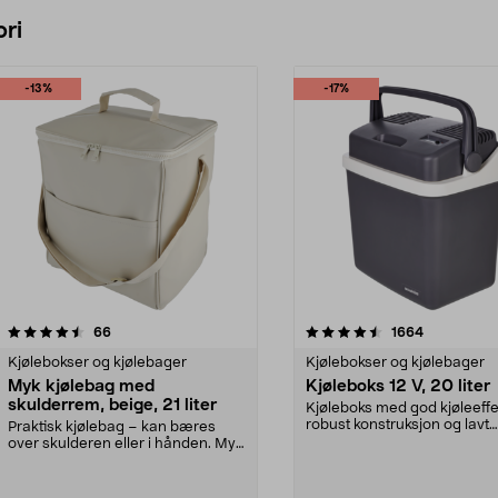
Legg i handlekurv
Legg i handlekurv
ri
-13%
-17%
4.5 av 5 stjerner
anmeldelser
4.5 av 5 stjerner
anmeldelse
66
1664
Kjølebokser og kjølebager
Kjølebokser og kjølebager
Myk kjølebag med
Kjøleboks 12 V, 20 liter
skulderrem, beige, 21 liter
Kjøleboks med god kjøleeffe
robust konstruksjon og lavt
Praktisk kjølebag – kan bæres
støynivå. Kan både kj...
over skulderen eller i hånden. Myk
kjølebag med sk...