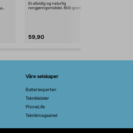
prosent ste
Et allsidig og naturlig
rengjøringsmiddel. 800 gram
AA-
100 % stearin
natron – til rengjøring både...
råvarer. Produ
brenner med e
59,90
69,90
Legg i handlekurv
Legg 
Våre selskaper
Batteriexperten
Teknikkdeler
PhoneLife
Teknikmagasinet