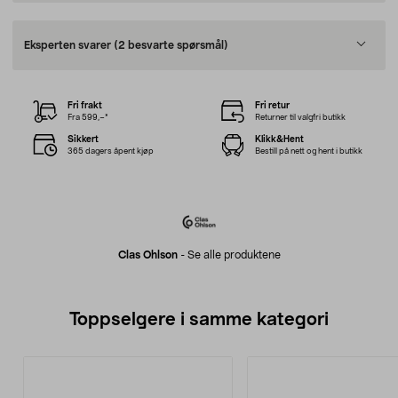
Eksperten svarer
(2 besvarte spørsmål)
Fri frakt
Fri retur
Fra 599,–*
Returner til valgfri butikk
Sikkert
Klikk&Hent
365 dagers åpent kjøp
Bestill på nett og hent i butikk
Clas Ohlson
-
Se alle produktene
Toppselgere i samme kategori