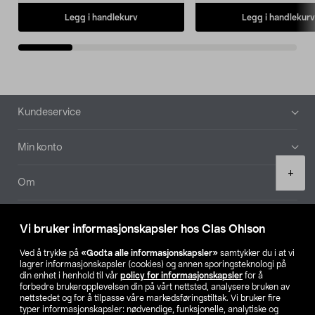
Legg i handlekurv
Legg i handlekurv
Bunntekst
Kundeservice
Min konto
Product
+
quantity
Om
Aktuelt
Vi bruker informasjonskapsler hos Clas Ohlson
Våre selskaper
Ved å trykke på
«Godta alle informasjonskapsler»
samtykker du i at vi
lagrer informasjonskapsler (cookies) og annen sporingsteknologi på
din enhet i henhold til vår
policy for informasjonskapsler
for å
Finn din butikk
forbedre brukeropplevelsen din på vårt nettsted, analysere bruken av
nettstedet og for å tilpasse våre markedsføringstiltak. Vi bruker fire
typer informasjonskapsler: nødvendige, funksjonelle, analytiske og