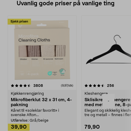
Uvanlig gode priser på vanlige ting
Sjekk prisen
4.5av 5 stjerner
anmeldelser
4.5av 5 stjerner
anmeldels
3808
256
(9,97/stk)
Kjøkkenrengjøring
Kleshengere
Mikrofiberklut 32 x 31 cm, 4-
Sklisikre kleshengere 
-
pakning
med metallpinne, 8-p
Kåret til «soleklar favoritt» i
Elegant og skikkelig kles
svenske Afton...
tre og metall – finnes i fle
Kleshe...
Utførelse:
Grå/beige
39,90
79,90