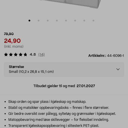
79,90
24,90
(inkl. moms)
4.8
(
14
)
Artikkelnr.:
44-6096-1
Select
Størrelse
variant
Small (10,2 x 26,8 x 15,1 cm)
Tilbudet gjelder til og med
27.01.2027
Skap orden og spar plass i kjøleskap og matskap.
Stabil og matsikker oppbevaringsboks – finnes i flere størrelser.
Gir bedre oversikt over pålegg, syltetøy og grønnsaker i kjøleskapet.
Matoppbevaring med løse skillevegger – for fleksibel inndeling.
Transparent kjøleskapsoppbevaring i slitesterk PET-plast.