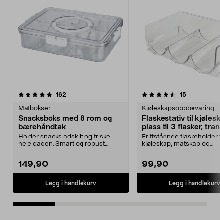
4.5 av 5 stjerner
anmeldelser
4.5 av 5 stjerner
anmeldelse
162
15
Matbokser
Kjøleskapsoppbevaring
Snacksboks med 8 rom og
Flaskestativ til kjøles
bærehåndtak
plass til 3 flasker, tr
Holder snacks adskilt og friske
Frittstående flaskeholder 
hele dagen. Smart og robust
kjøleskap, matskap og
matboks – perfekt fo...
kjøkkenbenk. Gjennomsiktig
149,90
99,90
Legg i handlekurv
Legg i handlekurv