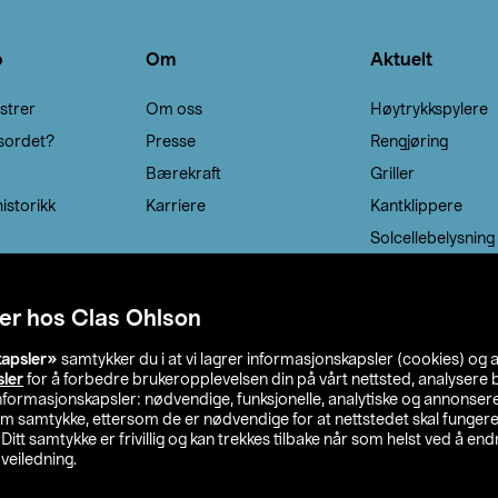
o
Om
Aktuelt
strer
Om oss
Høytrykkspylere
sordet?
Presse
Rengjøring
Bærekraft
Griller
istorikk
Karriere
Kantklippere
Solcellebelysning
er hos Clas Ohlson
kapsler»
samtykker du i at vi lagrer informasjonskapsler (cookies) og 
sler
for å forbedre brukeropplevelsen din på vårt nettsted, analysere b
 informasjonskapsler: nødvendige, funksjonelle, analytiske og annonse
om samtykke, ettersom de er nødvendige for at nettstedet skal fungere
. Ditt samtykke er frivillig og kan trekkes tilbake når som helst ved å endr
veiledning.
lson
Privacy statement
Medlemsvilkår
Kjøpsvilkår
F