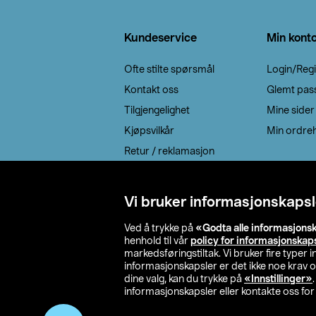
Bunntekst
Kundeservice
Min kont
Ofte stilte spørsmål
Login/Regi
Kontakt oss
Glemt pas
Tilgjengelighet
Mine sider
Kjøpsvilkår
Min ordreh
Retur / reklamasjon
EE-avfall
Cookie policy
Vi bruker informasjonskapsl
Leveringsalternativ
Ved å trykke på
«Godta alle informasjons
henhold til vår
policy for informasjonskap
markedsføringstiltak. Vi bruker fire typer
informasjonskapsler er det ikke noe krav 
dine valg, kan du trykke på
«Innstillinger»
informasjonskapsler eller kontakte oss for 
© 2026 Clas Oh