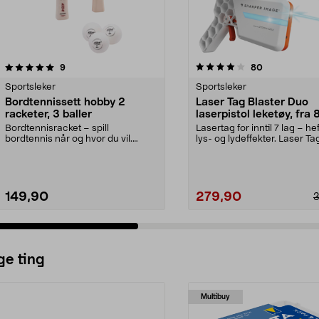
4.0 av 5 stjerner
anmeldelser
4.5 av 5 stjerner
anmeldelser
9
80
Sportsleker
Sportsleker
Bordtennissett hobby 2
Laser Tag Blaster Duo
racketer, 3 baller
laserpistol leketøy, fra 
Bordtennisracket – spill
Lasertag for inntil 7 lag – he
bordtennis når og hvor du vil.
lys- og lydeffekter. Laser Ta
Bordtennissett med 2 rac...
Blaster Duo –...
149,90
279,90
ge ting
Multibuy