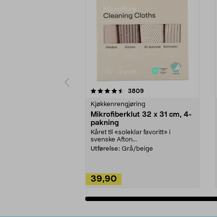
5av 5 stjerner
4.5av 5 stjerner
anmeldelser
3809
Kjøkkenrengjøring
Mikrofiberklut 32 x 31 cm, 4-
pakning
Kåret til «soleklar favoritt» i
svenske Afton...
Utførelse:
Grå/beige
39,90
Legg i handlekurv