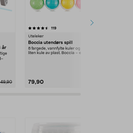
4.5 av 5 stjerner
anmeldelser
4.5
119
4
Uteleker
Vannleker
Boccia utendørs spill
Nerf Super 
8 år
vannpistol, 
8 fargede, vannfylte kuler og en
liten kule av plast. Boccia – et
ftige
Dobbelt løp o
morsomt utespi...
g
liter. Nerf Su
– vannpist...
79,90
199,90
349,90