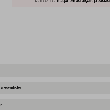
Du finner informasjon om det utgåtte produktet
 faresymboler
er