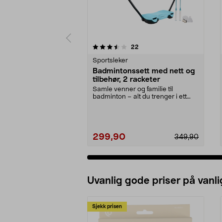
5 av 5 stjerner
5.0 av 5 stjerner
anmeldelser
22
Sportsleker
Badmintonssett med nett og
tilbehør, 2 racketer
Samle venner og familie til
badminton – alt du trenger i ett
sett. Badmintonsett...
299,90
349,90
Uvanlig gode priser på vanli
Sjekk prisen