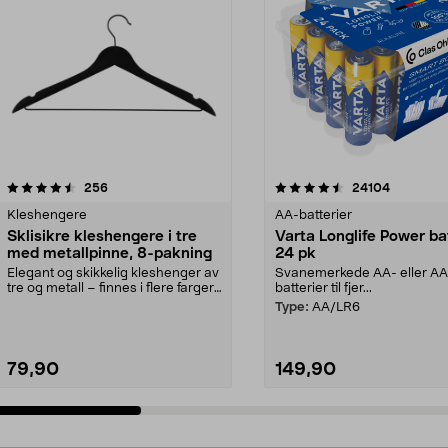
4.5av 5 stjerner
anmeldelser
4.5av 5 stjerner
anmeldels
256
24104
Kleshengere
AA-batterier
Sklisikre kleshengere i tre
Varta Longlife Power ba
med metallpinne, 8-pakning
24 pk
Elegant og skikkelig kleshenger av
Svanemerkede AA- eller A
tre og metall – finnes i flere farger.
batterier til fjer...
Kleshe...
Type:
AA/LR6
79,90
149,90
Legg i handlekurv
Legg i handlekurv