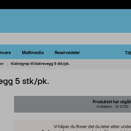
rnvare
Multimedia
Reservedeler
Til
ker
Klatregrep til klatrevegg 5 stk/pk.
vegg 5 stk/pk.
Produktet har utgåt
Artikkelnr.:
31-5723
Vi håper du finner det du leter etter und