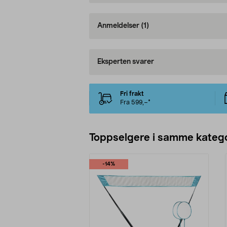
Anmeldelser
(1)
Eksperten svarer
Fri frakt
Fra 599,–*
Toppselgere i samme katego
-14%