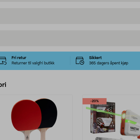
Fri retur
Sikkert
Returner til valgfri butikk
365 dagers åpent kjøp
ri
-20%