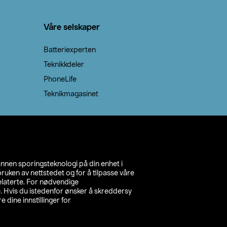
Våre selskaper
Batteriexperten
Teknikkdeler
PhoneLife
Teknikmagasinet
annen sporingsteknologi på din enhet i
ruken av nettstedet og for å tilpasse våre
relaterte. For nødvendige
. Hvis du istedenfor ønsker å skreddersy
e dine innstillinger for
inn din butikk