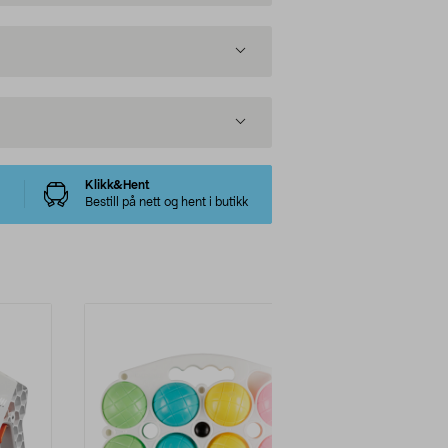
Klikk&Hent
Bestill på nett og hent i butikk
-29%