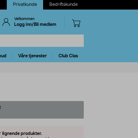
Privatkunde
Bedriftskunde
Velkommen
Logg inn/Bli medlem
bud
Våre tjenester
Club Clas
t
er
lignende produkter.