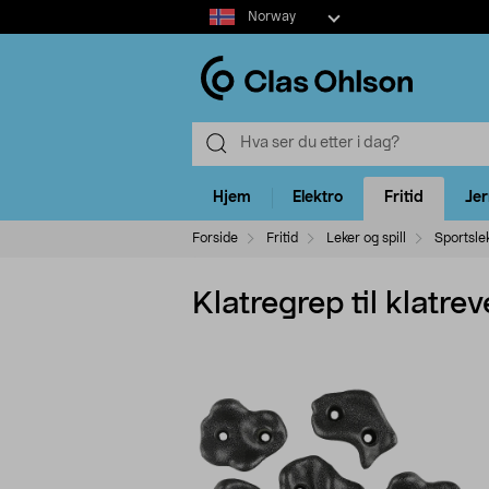
Select
Norway
market
Hjem
Elektro
Fritid
Je
Forside
Fritid
Leker og spill
Sportsle
Klatregrep til klatre