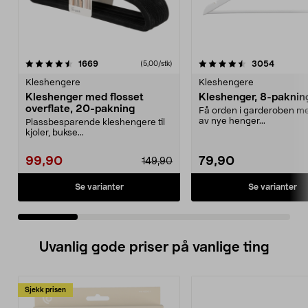
4.5 av 5 stjerner
anmeldelser
4.5 av 5 stjerner
anmelde
1669
3054
(5,00/stk)
Kleshengere
Kleshengere
Kleshenger med flosset
Kleshenger, 8-paknin
overflate, 20-pakning
Få orden i garderoben me
av nye henger...
Plassbesparende kleshengere til
kjoler, bukse...
99,90
79,90
149,90
Se varianter
Se varianter
Uvanlig gode priser på vanlige ting
Sjekk prisen