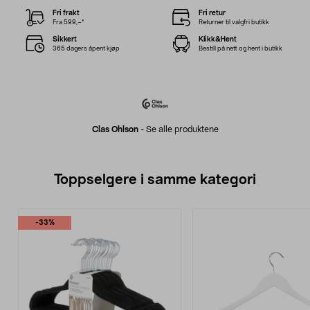
Fri frakt
Fri retur
Fra 599,–*
Returner til valgfri butikk
Sikkert
Klikk&Hent
365 dagers åpent kjøp
Bestill på nett og hent i butikk
Clas Ohlson
-
Se alle produktene
Toppselgere i samme kategori
-33%