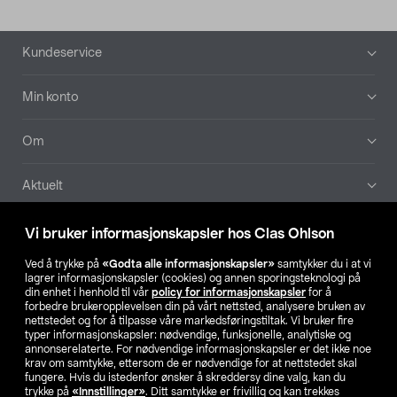
Bunntekst
Kundeservice
Min konto
Om
Aktuelt
Våre selskaper
Vi bruker informasjonskapsler hos Clas Ohlson
Ved å trykke på
«Godta alle informasjonskapsler»
samtykker du i at vi
Finn din butikk
lagrer informasjonskapsler (cookies) og annen sporingsteknologi på
din enhet i henhold til vår
policy for informasjonskapsler
for å
forbedre brukeropplevelsen din på vårt nettsted, analysere bruken av
SE
NO
FI
nettstedet og for å tilpasse våre markedsføringstiltak. Vi bruker fire
typer informasjonskapsler: nødvendige, funksjonelle, analytiske og
annonserelaterte. For nødvendige informasjonskapsler er det ikke noe
krav om samtykke, ettersom de er nødvendige for at nettstedet skal
fungere. Hvis du istedenfor ønsker å skreddersy dine valg, kan du
trykke på
«Innstillinger»
. Ditt samtykke er frivillig og kan trekkes