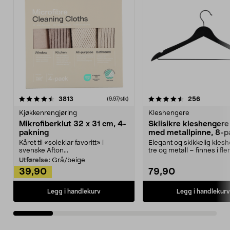
4.5av 5 stjerner
anmeldelser
4.5av 5 stjerner
anmeldels
3813
256
(9,97/stk)
Kjøkkenrengjøring
Kleshengere
Mikrofiberklut 32 x 31 cm, 4-
Sklisikre kleshengere 
pakning
med metallpinne, 8-p
Kåret til «soleklar favoritt» i
Elegant og skikkelig kles
svenske Afton...
tre og metall – finnes i fle
Kleshe...
Utførelse:
Grå/beige
39,90
79,90
Legg i handlekurv
Legg i handlekurv