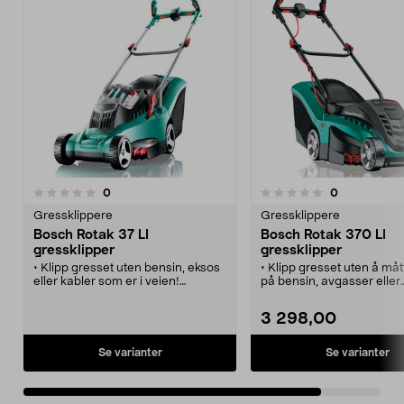
anmeldelser
anmeldelser
0
0
0.0 av 5 stjerner
Gressklippere
Gressklippere
Bosch Rotak 37 LI
Bosch Rotak 370 LI
gressklipper
gressklipper
• Klipp gresset uten bensin, eksos
• Klipp gresset uten å måt
eller kabler som er i veien!
på bensin, avgasser eller
• Kabelfri gressklipper med 36 V li-
ledninger.
ion batteri og oppsamler.
• Powerdrive-motor for pål
3 298,00
• Godt grep og komfortabel
klipping, selv under krev
arbeidsstilling.
omstendigheter.
• 10-trinns justerbar klippehøyde
• Ergoflex-håndtak som gi
Se varianter
Se varianter
gir utmerket resultat.
ergonomisk og behagelig
• Unik gresskam for eksakt og
arbeidsstilling.
kantnær klipping.
• 6-trinns justerbar klipp
• Effektiv oppsamlingstekn