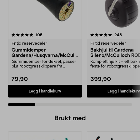
5.0 av 5 stjerner
anmeldelser
4.5 av 5 stjerner
anmeldels
105
245
Fritid reservedeler
Fritid reservedeler
Gummidemper
Bakhjul til Gardena
Gardena/Husqvarna/McCullo
Sileno/McCulloch RO
ch/Flymo
Easilife
Gummidemper for deksel, passer
Komplett hjulkit – ett bak
bl.a robotgressklippere fra
feste for robotgressklippe
Gardena, Flymo og McC...
Bakhjul – reserv...
79,90
399,90
Legg i handlekurv
Legg i handlekurv
Brukt med