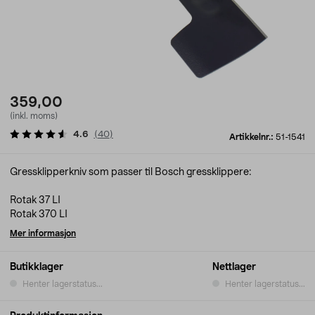
359,00
(inkl. moms)
4.6
(
40
)
Artikkelnr.:
51-1541
Gressklipperkniv som passer til Bosch gressklippere:
Rotak 37 LI
Rotak 370 LI
Mer informasjon
Butikklager
Nettlager
Henter lagerstatus...
Henter lagerstatus...