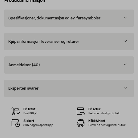
Produktinformasjon
Spesifikasjoner, dokumentasjon og ev. faresymboler
Kjøpsinformasjon, leveranser og returer
Anmeldelser
(40)
Eksperten svarer
Fri frakt
Fri retur
Fra 599,–*
Returner til valgfri butikk
Sikkert
Klikk&Hent
365 dagers åpent kjøp
Bestill på nett og hent i butikk