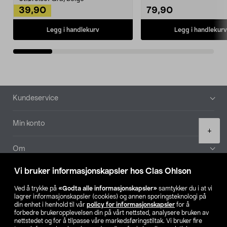
39,90
79,90
Legg i handlekurv
Legg i handlekurv
Bunntekst
Kundeservice
Min konto
Product
+
quantity
Om
Vi bruker informasjonskapsler hos Clas Ohlson
Aktuelt
Ved å trykke på
«Godta alle informasjonskapsler»
samtykker du i at vi
lagrer informasjonskapsler (cookies) og annen sporingsteknologi på
Våre selskaper
din enhet i henhold til vår
policy for informasjonskapsler
for å
forbedre brukeropplevelsen din på vårt nettsted, analysere bruken av
nettstedet og for å tilpasse våre markedsføringstiltak. Vi bruker fire
Finn din butikk