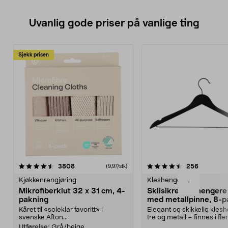
Uvanlig gode priser på vanlige ting
Sjekk prisen
4.5av 5 stjerner
anmeldelser
4.5av 5 stjerner
anmeldels
3808
256
(9,97/stk)
Kjøkkenrengjøring
Kleshengere
-
Mikrofiberklut 32 x 31 cm, 4-
Sklisikre kleshengere 
pakning
med metallpinne, 8-p
Kåret til «soleklar favoritt» i
Elegant og skikkelig kles
svenske Afton...
tre og metall – finnes i fle
Kleshe...
Utførelse:
Grå/beige