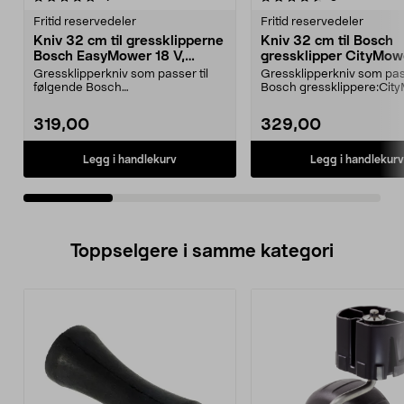
Fritid reservedeler
Fritid reservedeler
Kniv 32 cm til gressklipperne
Kniv 32 cm til Bosch
Bosch EasyMower 18 V,
gressklipper CityMow
CityMower 18 V, Rotak 32 LI
Rotak 32 LI
Gressklipperkniv som passer til
Gressklipperkniv som pass
følgende Bosch
Bosch gressklippere:Cit
gressklippere:EasyMower 18 V 32-
18CityMower 18V-32...
2...
319,00
329,00
Legg i handlekurv
Legg i handlekurv
Toppselgere i samme kategori