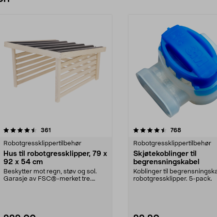
4.5 av 5 stjerner
anmeldelser
4.5 av 5 stjerner
anmeldelser
361
768
Robotgressklippertilbehør
Robotgressklippertilbehør
Hus til robotgressklipper, 79 x
Skjøtekoblinger til
92 x 54 cm
begrensningskabel
Beskytter mot regn, støv og sol.
Koblinger til begrensningskab
Garasje av FSC®-merket tre.
robotgressklipper. 5-pack.
Lettmontert – huset...