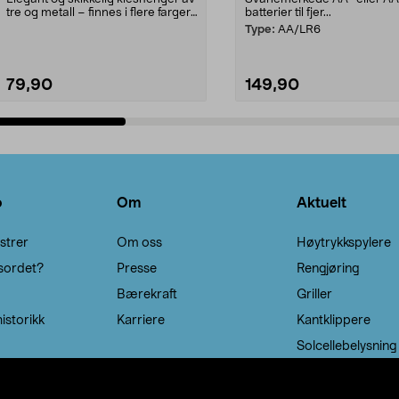
tre og metall – finnes i flere farger.
batterier til fjer...
Kleshe...
Type:
AA/LR6
79,90
149,90
Legg i handlekurv
Legg i handlekurv
o
Om
Aktuelt
strer
Om oss
Høytrykkspylere
sordet?
Presse
Rengjøring
Bærekraft
Griller
istorikk
Karriere
Kantklippere
Solcellebelysning