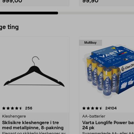
999,00
99,90
ge ting
Multibuy
4.5av 5 stjerner
anmeldelser
4.5av 5 stjerner
anmeldels
256
24104
Kleshengere
AA-batterier
Sklisikre kleshengere i tre
Varta Longlife Power ba
med metallpinne, 8-pakning
24 pk
Elegant og skikkelig kleshenger av
Svanemerkede AA- eller A