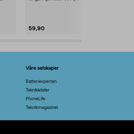
natron – til rengjøring både...
råvarer. Produ
brenner med e
59,90
69,90
Legg i handlekurv
Legg 
Våre selskaper
Batteriexperten
Teknikkdeler
PhoneLife
Teknikmagasinet