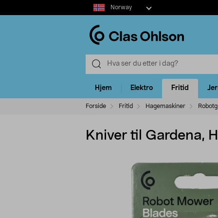
Select
Norway
market
Hjem
Elektro
Fritid
Je
Forside
Fritid
Hagemaskiner
Robotgr
Kniver til Gardena,