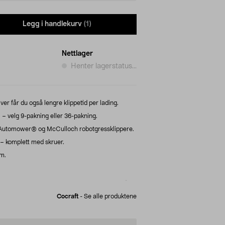
Legg i handlekurv
(1)
Nettlager
Henter lagerstatus...
er får du også lengre klippetid per lading.
ål – velg 9-pakning eller 36-pakning.
 Automower® og McCulloch robotgressklippere.
 – komplett med skruer.
mm.
Cocraft
-
Se alle produktene