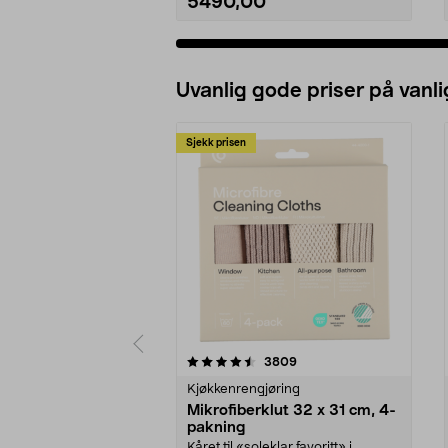
5490,00
Uvanlig gode priser på vanli
Sjekk prisen
5av 5 stjerner
4.5av 5 stjerner
anmeldelser
3809
Kjøkkenrengjøring
Mikrofiberklut 32 x 31 cm, 4-
pakning
Kåret til «soleklar favoritt» i