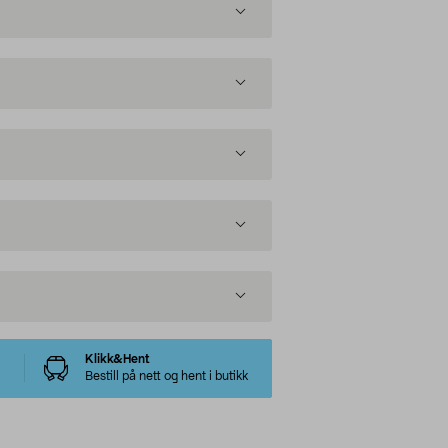
Klikk&Hent
Bestill på nett og hent i butikk