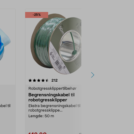
-25%
4.5 av 5 stjerner
anmeldelser
5.0
212
5
Robotgressklippertilbehør
Robotgresskli
Begrensningskabel til
Kniver til 
robotgressklipper
og Yuka, 12
el til
Ekstra begrensningskabel til
Kniver til rob
robotgressklippe...
Mammotion Lu
Slitesterke kniv
Lengde:
50 m