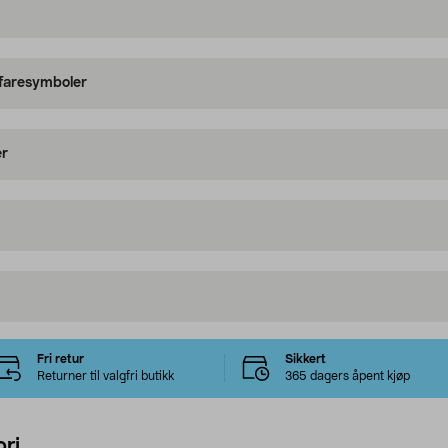
 faresymboler
er
Fri retur
Sikkert
Returner til valgfri butikk
365 dagers åpent kjøp
ri