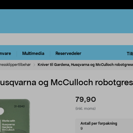
rnvare
Multimedia
Reservedeler
Til
essklippertilbehør
Kniver til Gardena, Husqvarna og McCulloch robotgres
 Husqvarna og McCulloch robotgres
79,90
(inkl. moms)
Select
Antall per forpakning
variant
9