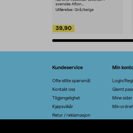
svenske Afton...
Utførelse:
Grå/beige
39,90
Legg i handlekurv
Bunntekst
Kundeservice
Min kont
Ofte stilte spørsmål
Login/Regi
Kontakt oss
Glemt pas
Tilgjengelighet
Mine sider
Kjøpsvilkår
Min ordreh
Retur / reklamasjon
EE-avfall
Cookie policy