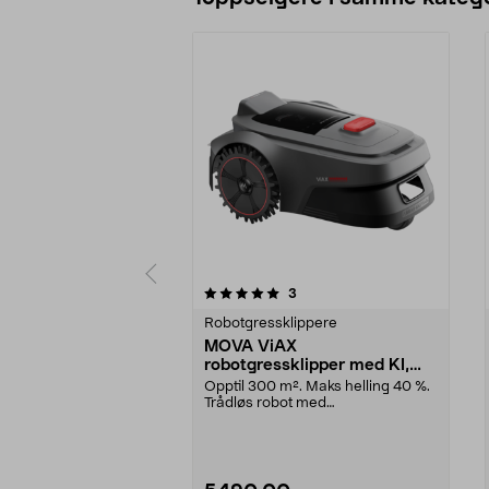
0 av 5 stjerner
4.5 av 5 stjerner
anmeldelser
3
Robotgressklippere
MOVA ViAX
robotgressklipper med KI,
uten ledning, 300 m2
Opptil 300 m². Maks helling 40 %.
Trådløs robot med
kameranavigasjon. MOVA ViAX ...