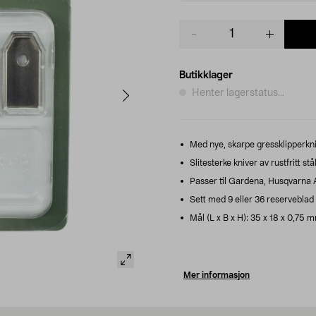
Product
quantity
Butikklager
Henter lagerstatus...
Med nye, skarpe gressklipperkniv
Slitesterke kniver av rustfritt st
Passer til Gardena, Husqvarna
Sett med 9 eller 36 reserveblad
Mål (L x B x H): 35 x 18 x 0,75 
Mer informasjon