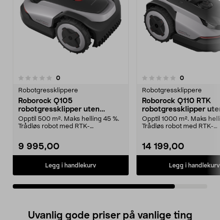
anmeldelser
anmeldelser
0
0
0.0av 5 stjerner
Robotgressklippere
Robotgressklippere
Roborock Q105
Roborock Q110 RTK
robotgressklipper uten
robotgressklipper ute
kantledning, 500 m2
ledning, 1000 m2
Opptil 500 m². Maks helling 45 %.
Opptil 1000 m². Maks hell
Trådløs robot med RTK-
Trådløs robot med RTK-
navigasjon. Roborock Q10...
navigasjon. Roborock Q1..
9 995,00
14 199,00
Legg i handlekurv
Legg i handlekurv
Uvanlig gode priser på vanlige ting