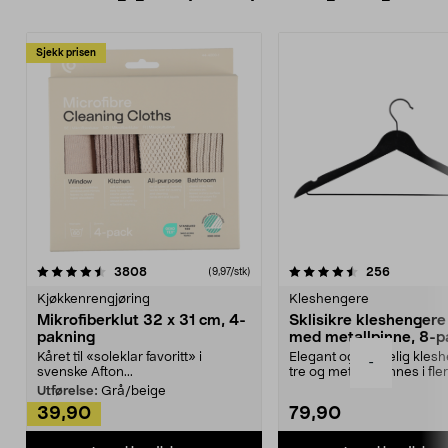
Sjekk prisen
4.5av 5 stjerner
anmeldelser
4.5av 5 stjerner
anmeldels
3808
256
(9,97/stk)
Kjøkkenrengjøring
Kleshengere
Mikrofiberklut 32 x 31 cm, 4-
Sklisikre kleshengere 
pakning
med metallpinne, 8-p
Kåret til «soleklar favoritt» i
Elegant og skikkelig kles
-
svenske Afton...
tre og metall – finnes i fle
Kleshe...
Utførelse:
Grå/beige
39,90
79,90