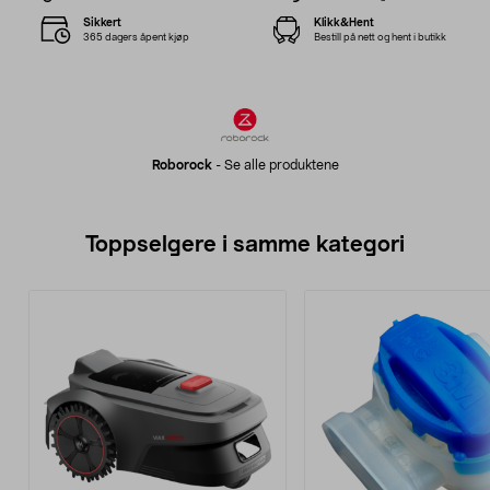
Sikkert
Klikk&Hent
365 dagers åpent kjøp
Bestill på nett og hent i butikk
Roborock
-
Se alle produktene
Toppselgere i samme kategori