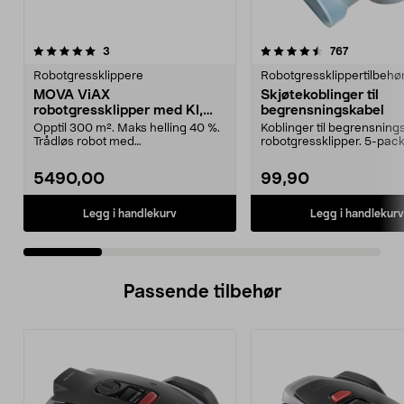
4.5 av 5 stjerner
anmeldelser
4.5 av 5 stjerner
anmeldels
3
767
Robotgressklippere
Robotgressklippertilbehø
MOVA ViAX
Skjøtekoblinger til
robotgressklipper med KI,
begrensningskabel
uten ledning, 300 m2
Opptil 300 m². Maks helling 40 %.
Koblinger til begrensnings
Trådløs robot med
robotgressklipper. 5-pack
kameranavigasjon. MOVA ViAX ...
5490,00
99,90
Legg i handlekurv
Legg i handlekurv
Passende tilbehør