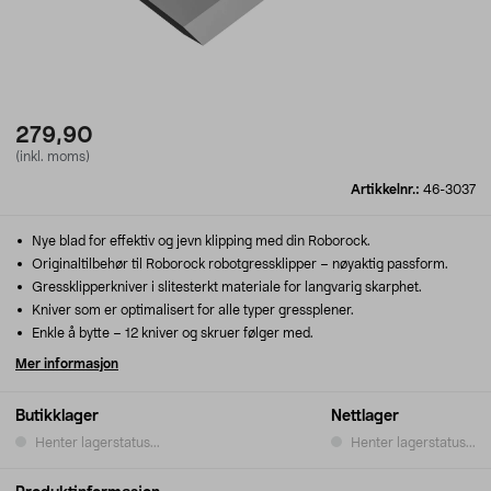
279,90
(inkl. moms)
Artikkelnr.:
46-3037
Nye blad for effektiv og jevn klipping med din Roborock.
Originaltilbehør til Roborock robotgressklipper – nøyaktig passform.
Gressklipperkniver i slitesterkt materiale for langvarig skarphet.
Kniver som er optimalisert for alle typer gressplener.
Enkle å bytte – 12 kniver og skruer følger med.
Mer informasjon
Butikklager
Nettlager
Henter lagerstatus...
Henter lagerstatus...