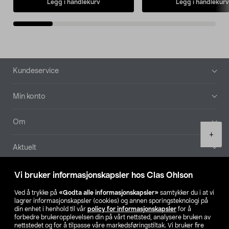
Legg i handlekurv
Legg i handlekurv
Bunntekst
Kundeservice
Min konto
Om
Product
+
quantity
Aktuelt
Våre selskaper
Vi bruker informasjonskapsler hos Clas Ohlson
Ved å trykke på
«Godta alle informasjonskapsler»
samtykker du i at vi
Finn din butikk
lagrer informasjonskapsler (cookies) og annen sporingsteknologi på
din enhet i henhold til vår
policy for informasjonskapsler
for å
forbedre brukeropplevelsen din på vårt nettsted, analysere bruken av
SE
NO
FI
nettstedet og for å tilpasse våre markedsføringstiltak. Vi bruker fire