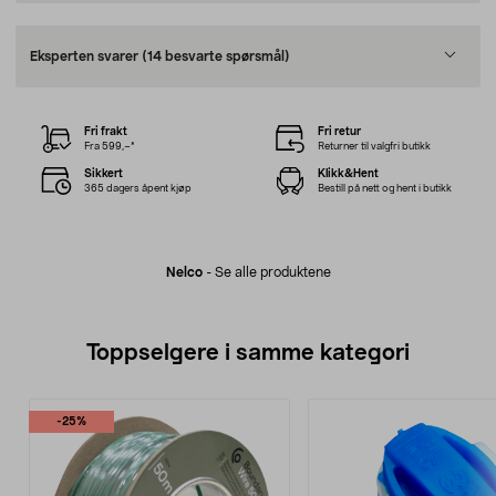
Eksperten svarer
(14 besvarte spørsmål)
Fri frakt
Fri retur
Fra 599,–*
Returner til valgfri butikk
Sikkert
Klikk&Hent
365 dagers åpent kjøp
Bestill på nett og hent i butikk
Nelco
-
Se alle produktene
Toppselgere i samme kategori
-25%