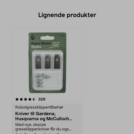
Lignende produkter
anmeldelser
326
Robotgressklippertilbehør
Kniver til Gardena,
Husqvarna og McCulloch
robotgressklippere
Med nye, skarpe
gressklipperkniver får du ogs...