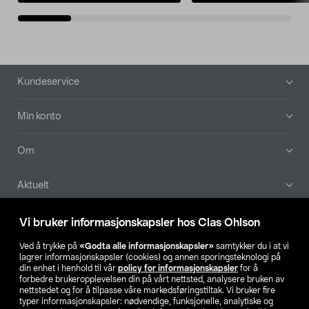
Bunntekst
Kundeservice
Min konto
Om
Aktuelt
Våre selskaper
Vi bruker informasjonskapsler hos Clas Ohlson
Ved å trykke på
«Godta alle informasjonskapsler»
samtykker du i at vi
Finn din butikk
lagrer informasjonskapsler (cookies) og annen sporingsteknologi på
din enhet i henhold til vår
policy for informasjonskapsler
for å
forbedre brukeropplevelsen din på vårt nettsted, analysere bruken av
SE
NO
FI
nettstedet og for å tilpasse våre markedsføringstiltak. Vi bruker fire
typer informasjonskapsler: nødvendige, funksjonelle, analytiske og