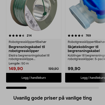
4.5 av 5 stjerner
anmeldelser
4.5 av 5 stjerner
anmeldels
214
769
Robotgressklippertilbehør
Robotgressklippertilbehø
Begrensningskabel til
Skjøtekoblinger til
robotgressklipper
begrensningskabel
Ekstra begrensningskabel til
Koblinger til begrensnings
robotgressklippe...
robotgressklipper. 5-pack
Lengde:
50 m
149,90
99,90
199,90
Legg i handlekurv
Legg i handlekurv
Uvanlig gode priser på vanlige ting