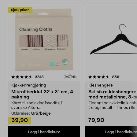
Sjekk prisen
4.5av 5 stjerner
anmeldelser
4.5av 5 stjerner
anmeldels
3813
256
(9,97/stk)
Kjøkkenrengjøring
Kleshengere
Mikrofiberklut 32 x 31 cm, 4-
Sklisikre kleshengere 
pakning
med metallpinne, 8-p
Kåret til «soleklar favoritt» i
Elegant og skikkelig kles
svenske Afton...
tre og metall – finnes i fle
Kleshe...
Utførelse:
Grå/beige
39,90
79,90
Legg i handlekurv
Legg i handlekurv