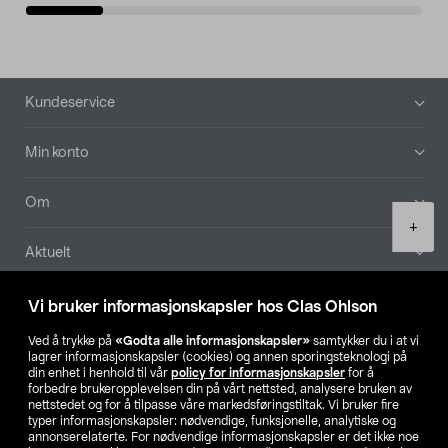
Bunntekst
Kundeservice
Min konto
Om
Product
+
quantity
Aktuelt
Våre selskaper
Vi bruker informasjonskapsler hos Clas Ohlson
Ved å trykke på
«Godta alle informasjonskapsler»
samtykker du i at vi
Finn din butikk
lagrer informasjonskapsler (cookies) og annen sporingsteknologi på
din enhet i henhold til vår
policy for informasjonskapsler
for å
forbedre brukeropplevelsen din på vårt nettsted, analysere bruken av
SE
NO
FI
nettstedet og for å tilpasse våre markedsføringstiltak. Vi bruker fire
typer informasjonskapsler: nødvendige, funksjonelle, analytiske og
annonserelaterte. For nødvendige informasjonskapsler er det ikke noe