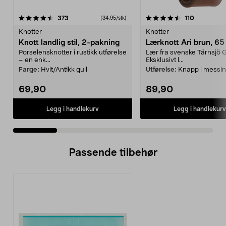
4.5 av 5 stjerner
anmeldelser
4.5 av 5 stjerner
anmeldels
373
110
(34,95/stk)
Knotter
Knotter
Knott landlig stil, 2-pakning
Lærknott Ari brun, 6
Porselensknotter i rustikk utførelse
Lær fra svenske Tärnsjö G
– en enk...
Eksklusivt l...
Farge:
Hvit/Antikk gull
Utførelse:
Knapp i messi
69,90
89,90
Legg i handlekurv
Legg i handlekurv
Passende tilbehør