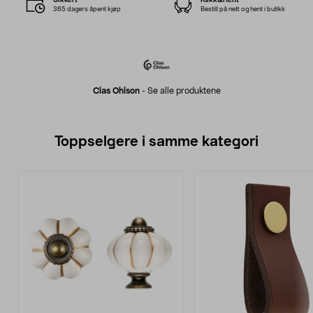
365 dagers åpent kjøp
Bestill på nett og hent i butikk
Clas Ohlson
-
Se alle produktene
Toppselgere i samme kategori