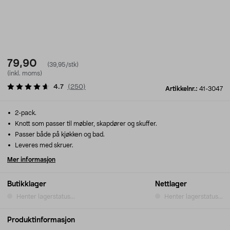
79,90
(39,95/stk)
(inkl. moms)
4.7
(
250
)
Artikkelnr.:
41-3047
2-pack.
Knott som passer til møbler, skapdører og skuffer.
Passer både på kjøkken og bad.
Leveres med skruer.
Mer informasjon
Butikklager
Nettlager
Henter lagerstatus...
Henter lagerstatus...
Produktinformasjon