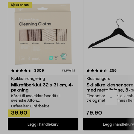
Sjekk prisen
4.5av 5 stjerner
anmeldelser
4.5av 5 stjerner
anmeldels
3809
256
(9,97/stk)
Kjøkkenrengjøring
Kleshengere
Mikrofiberklut 32 x 31 cm, 4-
Sklisikre kleshengere 
pakning
med metallpinne, 8-p
Kåret til «soleklar favoritt» i
Elegant og skikkelig kles
-
svenske Afton...
tre og metall – finnes i fle
Kleshe...
Utførelse:
Grå/beige
39,90
79,90
Legg i handlekurv
Legg i handlekurv