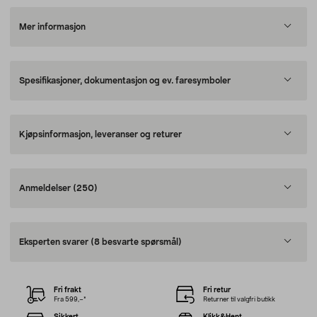
Mer informasjon
Spesifikasjoner, dokumentasjon og ev. faresymboler
Kjøpsinformasjon, leveranser og returer
Anmeldelser
(250)
Eksperten svarer
(8 besvarte spørsmål)
Fri frakt
Fri retur
Fra 599,–*
Returner til valgfri butikk
Sikkert
Klikk&Hent