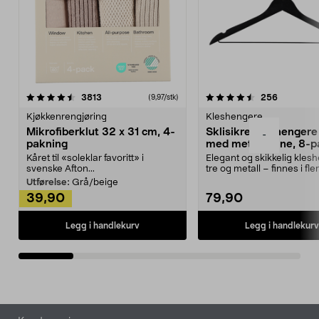
4.5av 5 stjerner
anmeldelser
4.5av 5 stjerner
anmeldels
3813
256
(9,97/stk)
Kjøkkenrengjøring
Kleshengere
Mikrofiberklut 32 x 31 cm, 4-
Sklisikre kleshengere 
-
pakning
med metallpinne, 8-p
Kåret til «soleklar favoritt» i
Elegant og skikkelig kles
svenske Afton...
tre og metall – finnes i fle
Kleshe...
Utførelse:
Grå/beige
39,90
79,90
Legg i handlekurv
Legg i handlekurv
Bunntekst