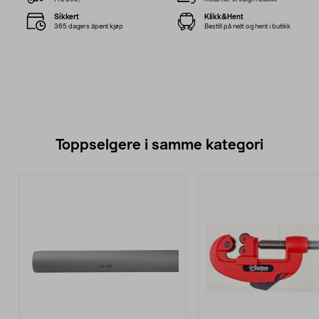
Sikkert
Klikk&Hent
365 dagers åpent kjøp
Bestill på nett og hent i butikk
Toppselgere i samme kategori