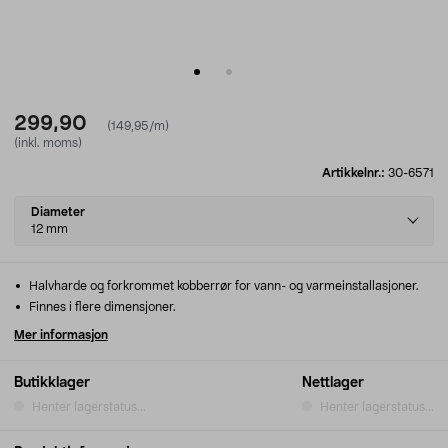
299,90
(149,95/m)
(inkl. moms)
Artikkelnr.:
30-6571
Select
Diameter
variant
12 mm
Halvharde og forkrommet kobberrør for vann- og varmeinstallasjoner.
Finnes i flere dimensjoner.
Mer informasjon
Butikklager
Nettlager
Henter lagerstatus...
Henter lagerstatus...