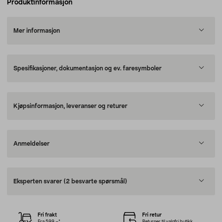
Produktinformasjon
Mer informasjon
Spesifikasjoner, dokumentasjon og ev. faresymboler
Kjøpsinformasjon, leveranser og returer
Anmeldelser
Eksperten svarer
(2 besvarte spørsmål)
Fri frakt
Fri retur
Fra 599,–*
Returner til valgfri butikk