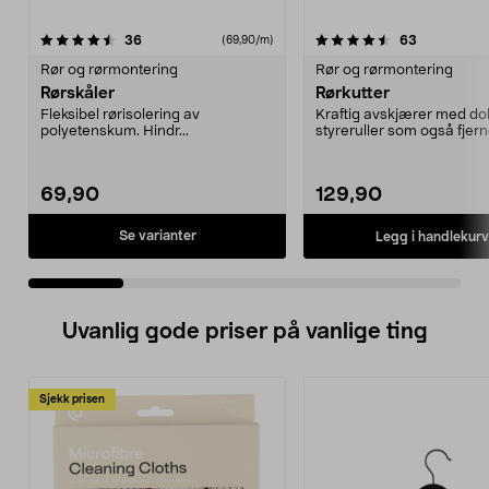
4.5 av 5 stjerner
anmeldelser
4.0 av 5 stjerner
anmeldelse
36
63
(69,90/m)
Rør og rørmontering
Rør og rørmontering
Rørskåler
Rørkutter
Fleksibel rørisolering av
Kraftig avskjærer med do
polyetenskum. Hindr...
styreruller som også fjern
grader. Skjærer lett i ...
69,90
129,90
Se varianter
Legg i handlekurv
Uvanlig gode priser på vanlige ting
Sjekk prisen