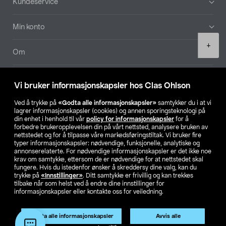
Kundeservice
Min konto
Product
+
quantity
Om
Aktuelt
Vi bruker informasjonskapsler hos Clas Ohlson
Våre selskaper
Ved å trykke på
«Godta alle informasjonskapsler»
samtykker du i at vi
lagrer informasjonskapsler (cookies) og annen sporingsteknologi på
din enhet i henhold til vår
policy for informasjonskapsler
for å
Finn din butikk
forbedre brukeropplevelsen din på vårt nettsted, analysere bruken av
nettstedet og for å tilpasse våre markedsføringstiltak. Vi bruker fire
typer informasjonskapsler: nødvendige, funksjonelle, analytiske og
annonserelaterte. For nødvendige informasjonskapsler er det ikke noe
SE
NO
FI
krav om samtykke, ettersom de er nødvendige for at nettstedet skal
fungere. Hvis du istedenfor ønsker å skreddersy dine valg, kan du
trykke på
«Innstillinger»
. Ditt samtykke er frivillig og kan trekkes
tilbake når som helst ved å endre dine innstillinger for
informasjonskapsler eller kontakte oss for veiledning.
Godta alle informasjonskapsler
Avvis alle
Privacy statement
Medlemsvilkår
Kjøpsvilkår
For bedrifter
Legg i handlekurv
(1)