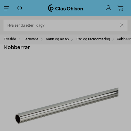
Forside
Jernvare
Vann og avløp
Rør og rørmontering
Kobberr
Kobberrør