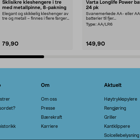
Sklisikre kleshengere i tre
Varta Longlife Power ba
med metallpinne, 8-pakning
24 pk
Elegant og skikkelig kleshenger av
Svanemerkede AA- eller A
tre og metall – finnes i flere farger.
batterier til fjer...
Kleshe...
Type:
AA/LR6
79,90
149,90
Legg i handlekurv
Legg i handlekurv
o
Om
Aktuelt
strer
Om oss
Høytrykkspylere
sordet?
Presse
Rengjøring
Bærekraft
Griller
istorikk
Karriere
Kantklippere
Solcellebelysning