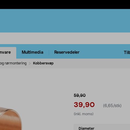
rnvare
Multimedia
Reservedeler
Til
 og rørmontering
Kobbersvøp
59,90
39,90
(6,65/stk)
(inkl. moms)
Select
Diameter