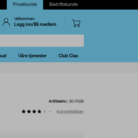
Privatkunde
Bedriftskunde
Velkommen
Logg inn/Bli medlem
bud
Våre tjenester
Club Clas
Artikkelnr.:
30-7028
4
anmeldelser