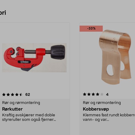
ri
-33%
4.0 av 5 stjerner
anmeldelser
5.0 av 5 stjerner
anmeldelser
62
4
Rør og rørmontering
Rør og rørmontering
Rørkutter
Kobbersvøp
Kraftig avskjærer med doble
Klemmes fast rundt kobberr
styreruller som også fjerner
vann- og var...
grader. Skjærer lett i ...