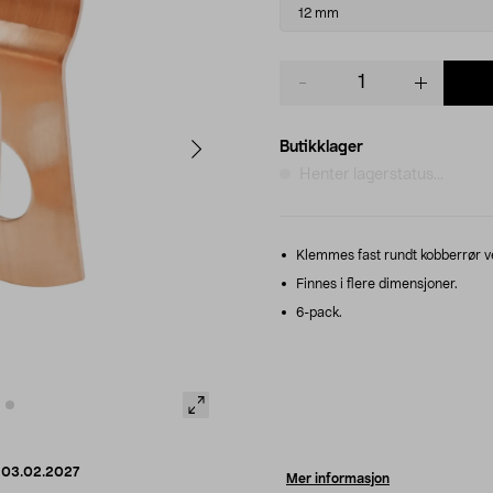
variant
12 mm
Product
quantity
Butikklager
Henter lagerstatus...
Klemmes fast rundt kobberrør ve
Finnes i flere dimensjoner.
6-pack.
d
03.02.2027
Mer informasjon