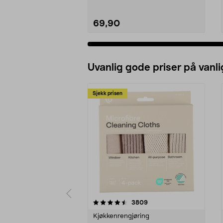
69,90
Uvanlig gode priser på vanli
Sjekk prisen
5av 5 stjerner
4.5av 5 stjerner
anmeldelser
3809
Kjøkkenrengjøring