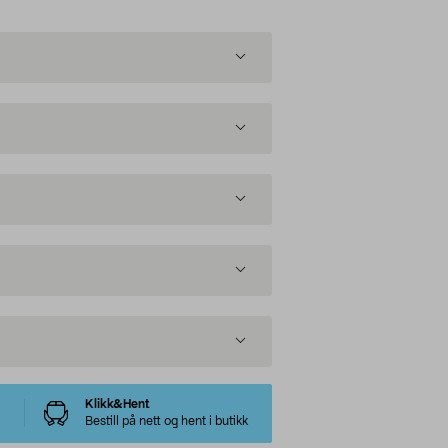
Klikk&Hent
Bestill på nett og hent i butikk