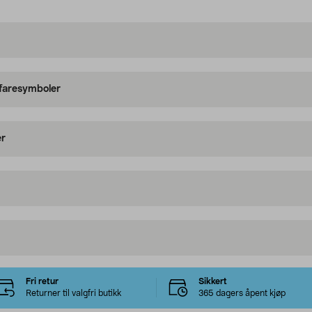
 faresymboler
er
Fri retur
Sikkert
Returner til valgfri butikk
365 dagers åpent kjøp