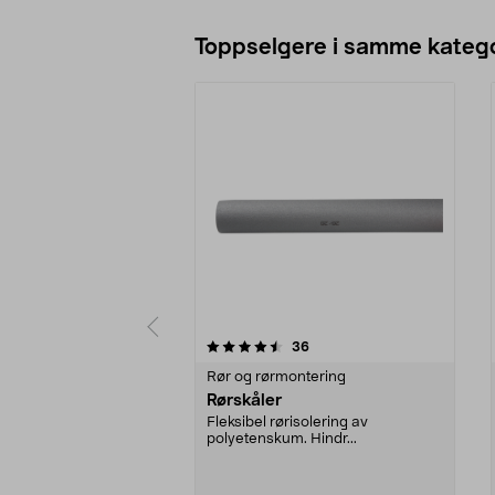
Toppselgere i samme katego
5 av 5 stjerner
4.5 av 5 stjerner
anmeldelser
36
Rør og rørmontering
Rørskåler
Fleksibel rørisolering av
polyetenskum. Hindr...