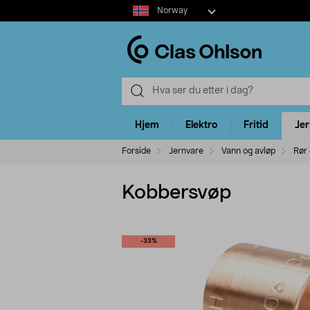
Select
Norway
market
Hjem
Elektro
Fritid
Je
Forside
Jernvare
Vann og avløp
Rør
Kobbersvøp
-33%