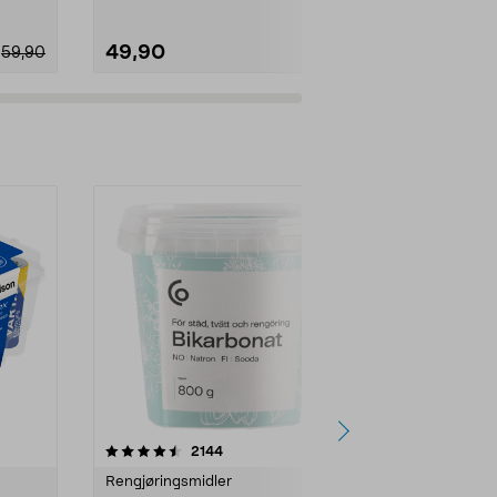
49,90
49,90
59,90
er
4.0av 5 stjerner
anmeldelser
4.5
2144
4
Rengjøringsmidler
Levende lys