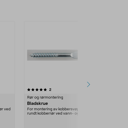
4.0 av 5 stjerner
anmeldelser
3.5
2
5
Rør og rørmontering
Rør og rørmo
Bladskrue
Dekkbrikke
ør ved
For montering av kobbersvøp
For tetting run
rundt kobberrør ved vann- og
til kobberrør
varmeinstallasjoner. 6-...
varmeinstallas