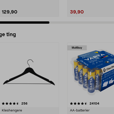
129,90
39,90
ge ting
Multibuy
4.5av 5 stjerner
anmeldelser
4.5av 5 stjerner
anmeldels
256
24104
Kleshengere
AA-batterier