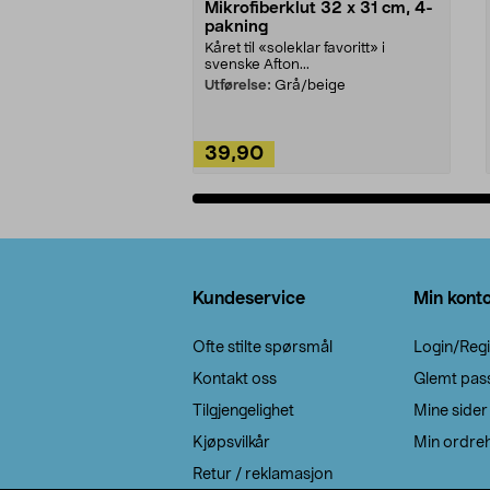
Mikrofiberklut 32 x 31 cm, 4-
pakning
Kåret til «soleklar favoritt» i
svenske Afton...
Utførelse:
Grå/beige
39,90
Legg i handlekurv
Bunntekst
Kundeservice
Min kont
Ofte stilte spørsmål
Login/Regi
Kontakt oss
Glemt pas
Tilgjengelighet
Mine sider
Kjøpsvilkår
Min ordreh
Retur / reklamasjon