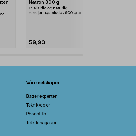
tteri
Natron 800 g
Telys steari
prosent ste
Et allsidig og naturlig
rengjøringsmiddel. 800 gram
AA-
100 % stearin
natron – til rengjøring både...
råvarer. Produ
brenner med e
59,90
69,90
Legg i handlekurv
Legg 
Våre selskaper
Batteriexperten
Teknikkdeler
PhoneLife
Teknikmagasinet