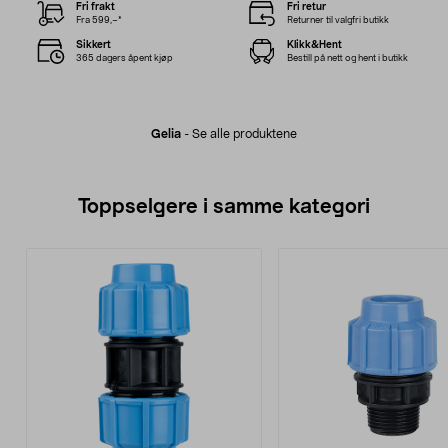
Fri frakt
Fri retur
Fra 599,–*
Returner til valgfri butikk
Sikkert
Klikk&Hent
365 dagers åpent kjøp
Bestill på nett og hent i butikk
Gelia
-
Se alle produktene
Toppselgere i samme kategori