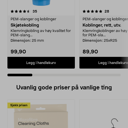
5.0 av 5 stjerner
anmeldelser
4.5 av 5 stjerner
anmeldelse
35
28
PEM-slanger og koblinger
PEM-slanger og koblinge
Skjøtekobling
Koblinger, rett, utv.
Klemringkobling av høy kvalitet for
Klemringkoblinger av høy 
PEM-slang...
for PEM-sla...
Dimensjon:
25 mm
Dimensjon:
25xR25
99,90
89,90
Legg i handlekurv
Legg i handlekurv
Uvanlig gode priser på vanlige ting
Sjekk prisen