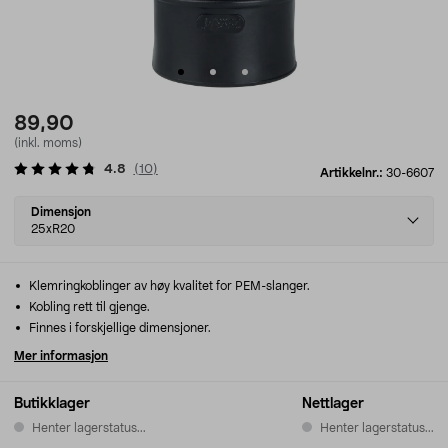
89,90
(inkl. moms)
4.8
(
10
)
Artikkelnr.:
30-6607
Select
Dimensjon
variant
25xR20
Klemringkoblinger av høy kvalitet for PEM-slanger.
Kobling rett til gjenge.
Finnes i forskjellige dimensjoner.
Mer informasjon
Butikklager
Nettlager
Henter lagerstatus...
Henter lagerstatus...