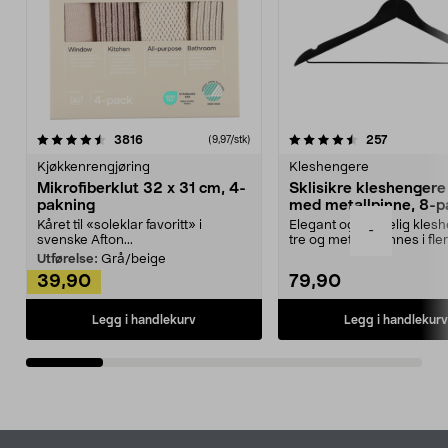
4.5av 5 stjerner
anmeldelser
4.5av 5 stjerner
anmeldels
3816
257
(9,97/stk)
Kjøkkenrengjøring
Kleshengere
Mikrofiberklut 32 x 31 cm, 4-
Sklisikre kleshengere 
pakning
med metallpinne, 8-p
Kåret til «soleklar favoritt» i
Elegant og skikkelig kles
-
svenske Afton...
tre og metall – finnes i fle
Kleshe...
Utførelse:
Grå/beige
39,90
79,90
Legg i handlekurv
Legg i handlekurv
Bunntekst