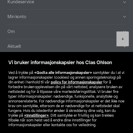
Kundeservice
Min konto
Om
Product
+
quantity
Aktuelt
Våre selskaper
Vi bruker informasjonskapsler hos Clas Ohlson
Ved å trykke på
«Godta alle informasjonskapsler»
samtykker du i at vi
Finn din butikk
lagrer informasjonskapsler (cookies) og annen sporingsteknologi på
din enhet i henhold til vår
policy for informasjonskapsler
for å
forbedre brukeropplevelsen din på vårt nettsted, analysere bruken av
SE
NO
FI
nettstedet og for å tilpasse våre markedsføringstiltak. Vi bruker fire
typer informasjonskapsler: nødvendige, funksjonelle, analytiske og
annonserelaterte. For nødvendige informasjonskapsler er det ikke noe
krav om samtykke, ettersom de er nødvendige for at nettstedet skal
fungere. Hvis du istedenfor ønsker å skreddersy dine valg, kan du
trykke på
«Innstillinger»
. Ditt samtykke er frivillig og kan trekkes
tilbake når som helst ved å endre dine innstillinger for
informasjonskapsler eller kontakte oss for veiledning.
Privacy statement
Medlemsvilkår
Kjøpsvilkår
For bedrifter