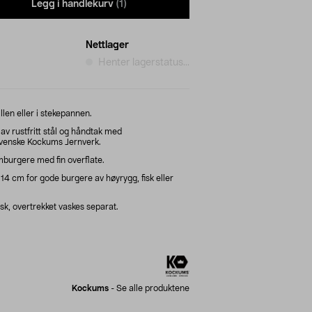
Legg i handlekurv
(1)
Nettlager
Henter lagerstatus...
len eller i stekepannen.
v rustfritt stål og håndtak med
svenske Kockums Jernverk.
amburgere med fin overflate.
 cm for gode burgere av høyrygg, fisk eller
sk, overtrekket vaskes separat.
Kockums
-
Se alle produktene