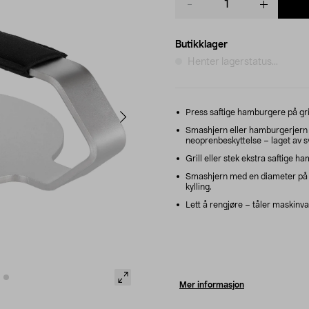
quantity
Butikklager
Henter lagerstatus...
Press saftige hamburgere på gril
Smashjern eller hamburgerjern a
neoprenbeskyttelse – laget av 
Grill eller stek ekstra saftige h
Smashjern med en diameter på 14
kylling.
Lett å rengjøre – tåler maskinva
Mer informasjon