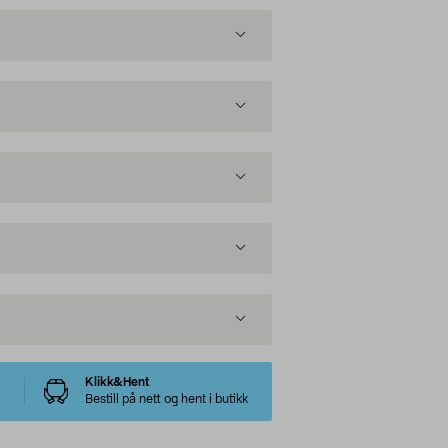
Klikk&Hent
Bestill på nett og hent i butikk