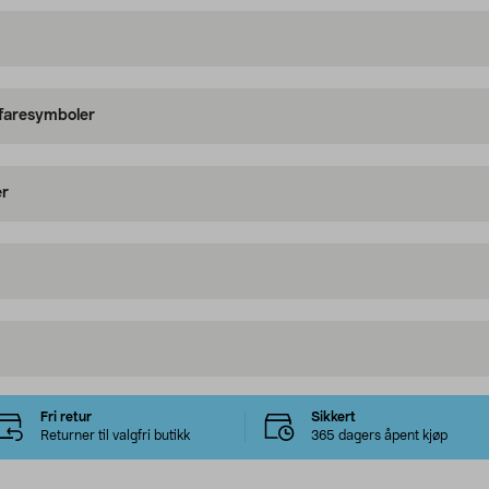
 faresymboler
er
Fri retur
Sikkert
Returner til valgfri butikk
365 dagers åpent kjøp