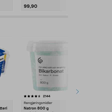
99,90
69,90
er
4.0av 5 stjerner
anmeldelser
4.5
2144
4
Rengjøringsmidler
Levende lys
tteri
Natron 800 g
Telys steari