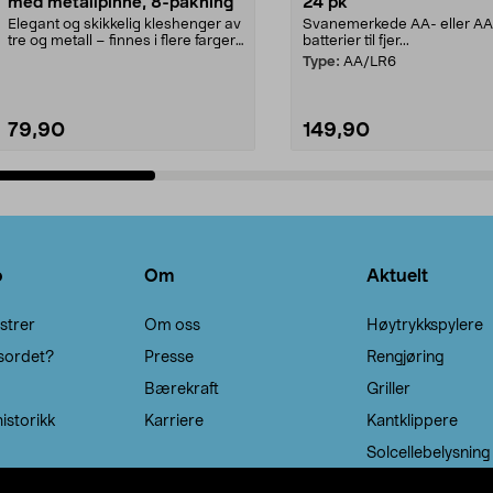
med metallpinne, 8-pakning
24 pk
Elegant og skikkelig kleshenger av
Svanemerkede AA- eller A
tre og metall – finnes i flere farger.
batterier til fjer...
Kleshe...
Type:
AA/LR6
79,90
149,90
Legg i handlekurv
Legg i handlekurv
o
Om
Aktuelt
strer
Om oss
Høytrykkspylere
sordet?
Presse
Rengjøring
Bærekraft
Griller
istorikk
Karriere
Kantklippere
Solcellebelysning