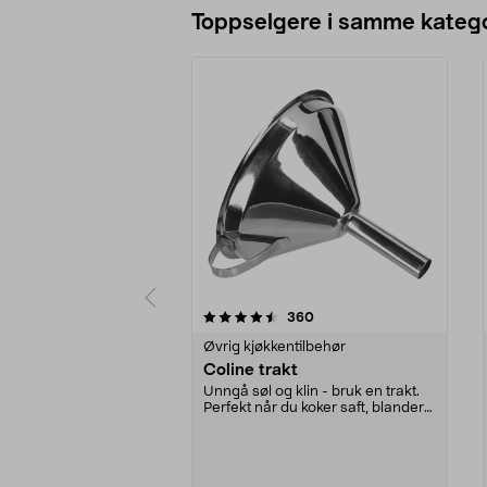
Toppselgere i samme katego
5 av 5 stjerner
4.0 av 5 stjerner
anmeldelser
360
Øvrig kjøkkentilbehør
Coline trakt
Unngå søl og klin - bruk en trakt.
Perfekt når du koker saft, blander
ingrediens...