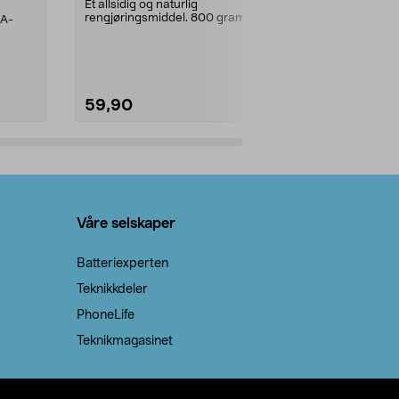
prosent ste
Et allsidig og naturlig
rengjøringsmiddel. 800 gram
AA-
100 % stearin
natron – til rengjøring både...
råvarer. Produ
brenner med e
59,90
69,90
Legg i handlekurv
Legg 
Våre selskaper
Batteriexperten
Teknikkdeler
PhoneLife
Teknikmagasinet