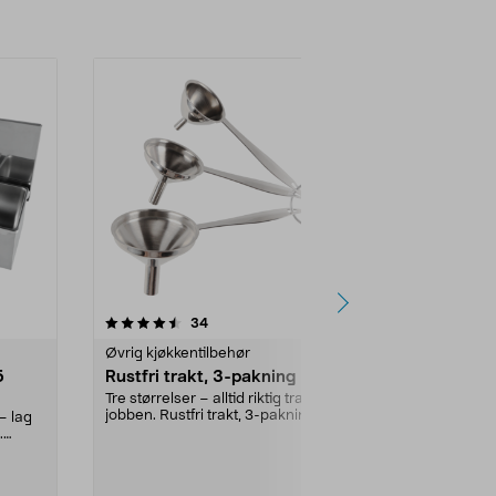
4.5 av 5 stjerner
anmeldelser
4.5
34
Øvrig kjøkkentilbehør
Servering
5
Rustfri trakt, 3-pakning
Tørkerullho
Tre størrelser – alltid riktig trakt for
Perfekt til kj
jobben. Rustfri trakt, 3-pakning –
på benken...
– lag
enke...
.
Farge:
Svart