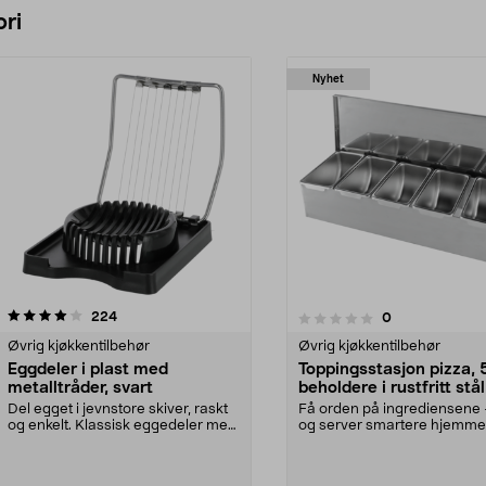
ri
Nyhet
anmeldelser
4.5 av 5 stjerner
224
anmeldelser
0
0.0 av 5 stjerner
Øvrig kjøkkentilbehør
Øvrig kjøkkentilbehør
Eggdeler i plast med
Toppingsstasjon pizza, 
metalltråder, svart
beholdere i rustfritt stål
Del egget i jevnstore skiver, raskt
Få orden på ingrediensene 
og enkelt. Klassisk eggedeler med
og server smartere hjemme
10 skjæret...
Toppingstasjon for pi...