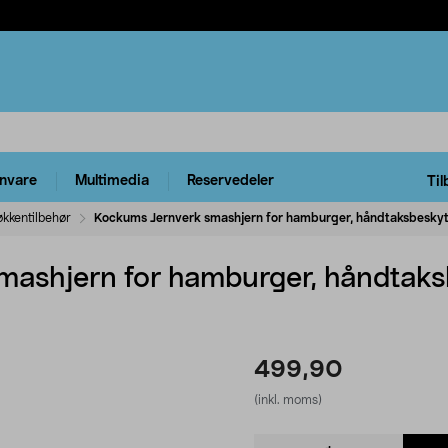
rnvare
Multimedia
Reservedeler
Til
økkentilbehør
Kockums Jernverk smashjern for hamburger, håndtaksbeskytt
ashjern for hamburger, håndtaksb
499,90
(inkl. moms)
Product