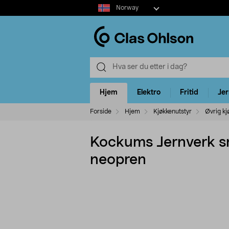
Select
Norway
market
Hjem
Elektro
Fritid
Je
Forside
Hjem
Kjøkkenutstyr
Øvrig kj
Kockums Jernverk sm
neopren