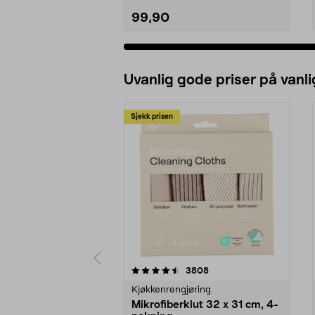
99,90
Uvanlig gode priser på vanli
Sjekk prisen
5av 5 stjerner
4.5av 5 stjerner
anmeldelser
3808
Kjøkkenrengjøring
Mikrofiberklut 32 x 31 cm, 4-