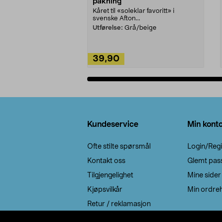
pakning
Kåret til «soleklar favoritt» i
svenske Afton...
Utførelse:
Grå/beige
39,90
Legg i handlekurv
Bunntekst
Kundeservice
Min kont
Ofte stilte spørsmål
Login/Regi
Kontakt oss
Glemt pas
Tilgjengelighet
Mine sider
Kjøpsvilkår
Min ordreh
Retur / reklamasjon
EE-avfall