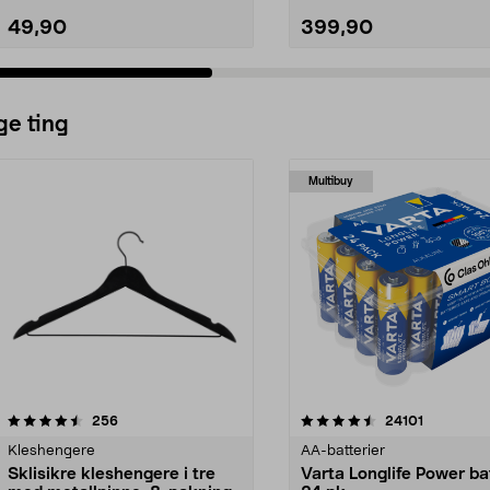
49,90
399,90
ge ting
Multibuy
4.5av 5 stjerner
anmeldelser
4.5av 5 stjerner
anmeldels
256
24101
Kleshengere
AA-batterier
Sklisikre kleshengere i tre
Varta Longlife Power ba