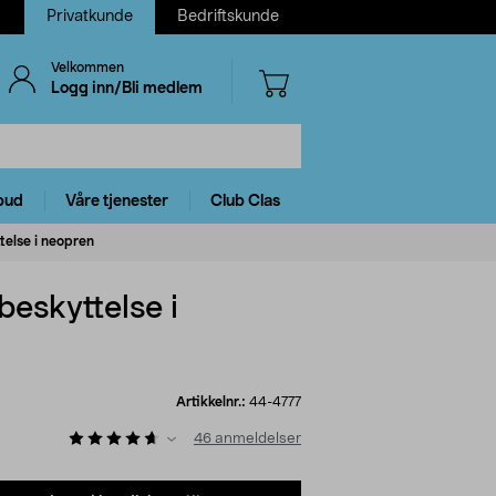
Privatkunde
Bedriftskunde
Velkommen
Logg inn/Bli medlem
bud
Våre tjenester
Club Clas
else i neopren
eskyttelse i
Artikkelnr.:
44-4777
46
anmeldelser