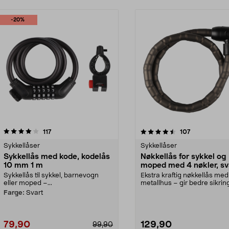
-20%
4.5av 5 stjerner
anmeldelser
anmeldelser
117
107
Sykkellåser
Sykkellåser
Sykkellås med kode, kodelås
Nøkkellås for sykkel og
10 mm 1 m
moped med 4 nøkler, sv
18 mm 1 m
Sykkellås til sykkel, barnevogn
Ekstra kraftig nøkkellås med
eller moped –...
metallhus – gir bedre sikrin
tyveri. Nøkkellås...
Farge:
Svart
79,90
129,90
99,90