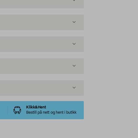
Klikk&Hent
Bestill på nett og hent i butikk