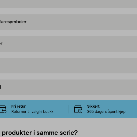
 faresymboler
er
)
Fri retur
Sikkert
Returner til valgfri butikk
365 dagers åpent kjøp
e produkter i samme serie?