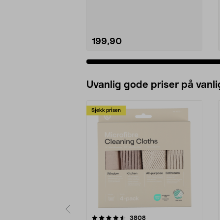
montering på ra...
199,90
Uvanlig gode priser på vanli
Sjekk prisen
5av 5 stjerner
4.5av 5 stjerner
anmeldelser
3808