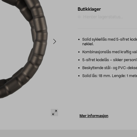
Butikklager
Henter lagerstatus...
Solid sykkellås med 5-sifret kod
nøkkel.
Kombinasjonslås med kraftig vaie
5-sifret kodelås – sikker person
Beskyttende stål- og PVC-deksel
Solid lås: 18 mm. Lengde: 1 mete
Mer informasjon