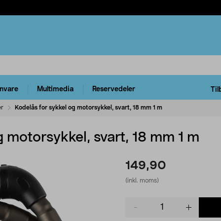
rnvare
Multimedia
Reservedeler
Til
er
Kodelås for sykkel og motorsykkel, svart, 18 mm 1 m
g motorsykkel, svart, 18 mm 1 m
149,90
(inkl. moms)
Product
quantity