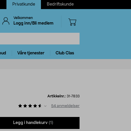
Privatkunde
Bedriftskunde
Velkommen
Logg inn/Bli medlem
bud
Våre tjenester
Club Clas
Artikkelnr.:
31-7833
54
anmeldelser
Legg i handlekurv
(1)