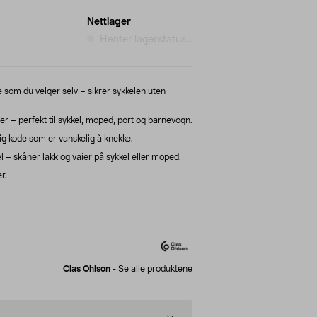
Nettlager
Henter lagerstatus...
e som du velger selv – sikrer sykkelen uten
r – perfekt til sykkel, moped, port og barnevogn.
lig kode som er vanskelig å knekke.
 – skåner lakk og vaier på sykkel eller moped.
r.
Clas Ohlson
-
Se alle produktene