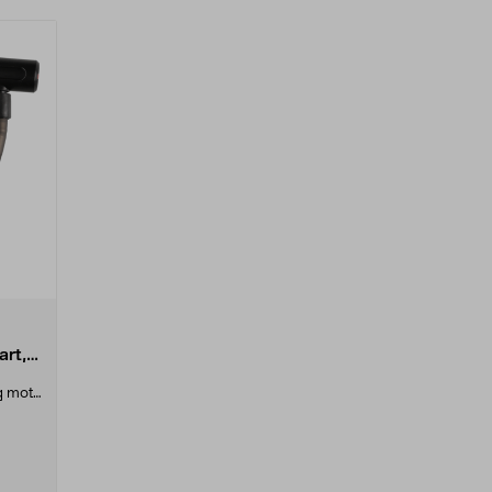
art,
g mot