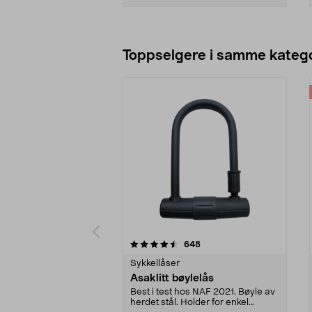
Legg i handlekurv
Toppselgere i samme katego
5 av 5 stjerner
4.0 av 5 stjerner
anmeldelser
648
Sykkellåser
Asaklitt bøylelås
Best i test hos NAF 2021. Bøyle av
herdet stål. Holder for enkel