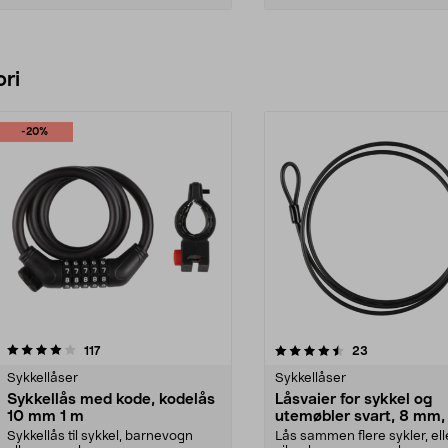
Legg i handlekurv
Legg i handlekurv
ri
-20%
4.5 av 5 stjerner
anmeldelser
4.5 av 5 stjerner
anmeldelser
117
23
Sykkellåser
Sykkellåser
Sykkellås med kode, kodelås
Låsvaier for sykkel og
10 mm 1 m
utemøbler svart, 8 mm,
meter
Sykkellås til sykkel, barnevogn
Lås sammen flere sykler, ell