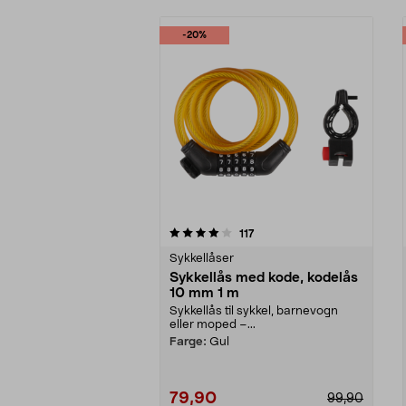
-20%
0av 5 stjerner
4.0av 5 stjerner
anmeldelser
117
Sykkellåser
Sykkellås med kode, kodelås
10 mm 1 m
Sykkellås til sykkel, barnevogn
eller moped –...
Farge:
Gul
79,90
99,90