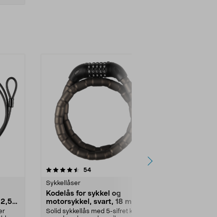
4.5 av 5 stjerner
anmeldelser
4.5
54
1
Sykkellåser
Sykkellåser
Kodelås for sykkel og
Kryptonite 
 2,5
motorsykkel, svart, 18 mm 1
Series 4, kj
m
90 cm
er
Solid sykkellås med 5-sifret kode
Robust, høykv