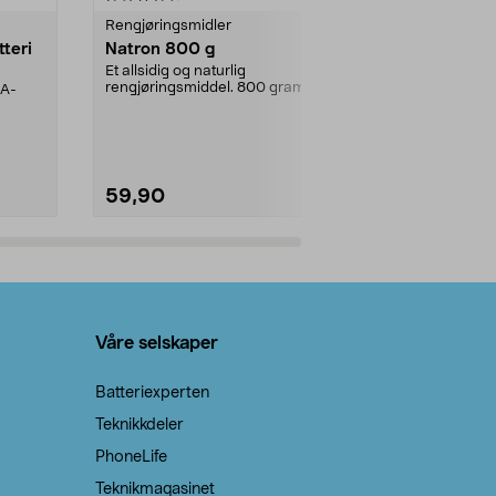
Rengjøringsmidler
Levende lys
tteri
Natron 800 g
Telys steari
prosent ste
Et allsidig og naturlig
rengjøringsmiddel. 800 gram
AA-
100 % stearin
natron – til rengjøring både...
råvarer. Produ
brenner med e
59,90
69,90
Legg i handlekurv
Legg 
Våre selskaper
Batteriexperten
Teknikkdeler
PhoneLife
Teknikmagasinet