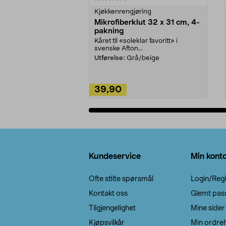
Kjøkkenrengjøring
Mikrofiberklut 32 x 31 cm, 4-
pakning
Kåret til «soleklar favoritt» i
svenske Afton...
Utførelse:
Grå/beige
39,90
Legg i handlekurv
Bunntekst
Kundeservice
Min kont
Ofte stilte spørsmål
Login/Regi
Kontakt oss
Glemt pas
Tilgjengelighet
Mine sider
Kjøpsvilkår
Min ordreh