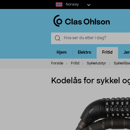
Select
Norway
market
Hjem
Elektro
Fritid
Je
Forside
Fritid
Sykkelutstyr
Sykkellås
Kodelås for sykkel o