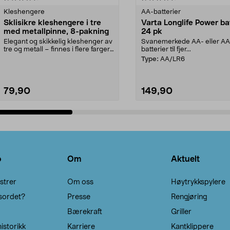
Kleshengere
AA-batterier
Sklisikre kleshengere i tre
Varta Longlife Power ba
med metallpinne, 8-pakning
24 pk
Elegant og skikkelig kleshenger av
Svanemerkede AA- eller A
tre og metall – finnes i flere farger.
batterier til fjer...
Kleshe...
Type:
AA/LR6
79,90
149,90
Legg i handlekurv
Legg i handlekurv
o
Om
Aktuelt
strer
Om oss
Høytrykkspylere
sordet?
Presse
Rengjøring
Bærekraft
Griller
istorikk
Karriere
Kantklippere