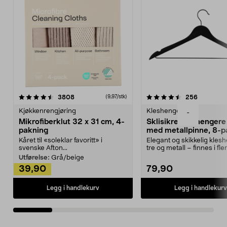
4.5av 5 stjerner
anmeldelser
4.5av 5 stjerner
anmeldels
3808
256
(9,97/stk)
Kjøkkenrengjøring
Kleshengere
-
Mikrofiberklut 32 x 31 cm, 4-
Sklisikre kleshengere 
pakning
med metallpinne, 8-p
Kåret til «soleklar favoritt» i
Elegant og skikkelig kles
svenske Afton...
tre og metall – finnes i fle
Kleshe...
Utførelse:
Grå/beige
39,90
79,90
Legg i handlekurv
Legg i handlekurv