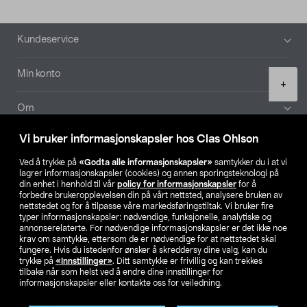
Bunntekst
Kundeservice
Min konto
Product
+
quantity
Om
Vi bruker informasjonskapsler hos Clas Ohlson
Aktuelt
Ved å trykke på
«Godta alle informasjonskapsler»
samtykker du i at vi
lagrer informasjonskapsler (cookies) og annen sporingsteknologi på
Våre selskaper
din enhet i henhold til vår
policy for informasjonskapsler
for å
forbedre brukeropplevelsen din på vårt nettsted, analysere bruken av
nettstedet og for å tilpasse våre markedsføringstiltak. Vi bruker fire
Finn din butikk
typer informasjonskapsler: nødvendige, funksjonelle, analytiske og
annonserelaterte. For nødvendige informasjonskapsler er det ikke noe
krav om samtykke, ettersom de er nødvendige for at nettstedet skal
SE
NO
FI
fungere. Hvis du istedenfor ønsker å skreddersy dine valg, kan du
trykke på
«Innstillinger»
. Ditt samtykke er frivillig og kan trekkes
tilbake når som helst ved å endre dine innstillinger for
informasjonskapsler eller kontakte oss for veiledning.