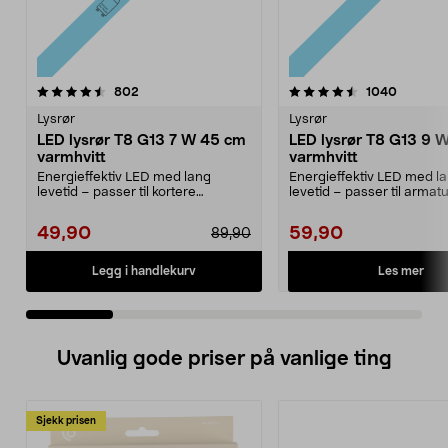
4.5 av 5 stjerner
anmeldelser
4.5 av 5 stjerner
anmeldel
802
1040
Lysrør
Lysrør
LED lysrør T8 G13 7 W 45 cm
LED lysrør T8 G13 9 
varmhvitt
varmhvitt
Energieffektiv LED med lang
Energieffektiv LED med l
levetid – passer til kortere
levetid – passer til armat
armaturer på 45 cm. T8,...
60 cm. T8, G13, 9 ...
49,90
59,90
89,90
Les mer
Legg i handlekurv
Uvanlig gode priser på vanlige ting
Sjekk prisen