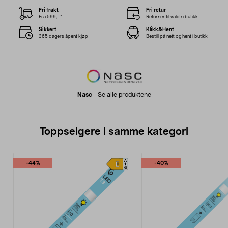
Fri frakt
Fri retur
Fra 599,–*
Returner til valgfri butikk
Sikkert
Klikk&Hent
365 dagers åpent kjøp
Bestill på nett og hent i butikk
Nasc
-
Se alle produktene
Toppselgere i samme kategori
-44%
-40%