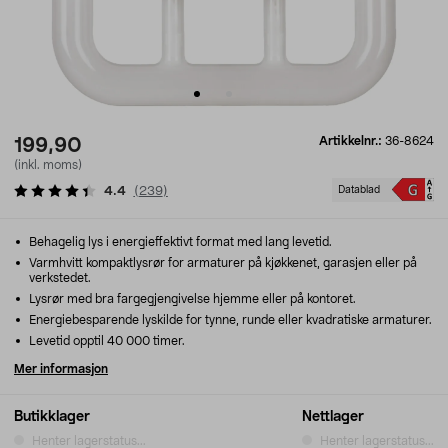
Artikkelnr.:
36-8624
199,90
(inkl. moms)
4.4
(
239
)
Datablad
Behagelig lys i energieffektivt format med lang levetid.
Varmhvitt kompaktlysrør for armaturer på kjøkkenet, garasjen eller på
verkstedet.
Lysrør med bra fargegjengivelse hjemme eller på kontoret.
Energiebesparende lyskilde for tynne, runde eller kvadratiske armaturer.
Levetid opptil 40 000 timer.
Mer informasjon
Butikklager
Nettlager
Henter lagerstatus...
Henter lagerstatus...