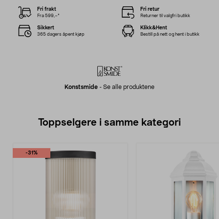
Fri frakt
Fri retur
Fra 599,–*
Returner til valgfri butikk
Sikkert
Klikk&Hent
365 dagers åpent kjøp
Bestill på nett og hent i butikk
Konstsmide
-
Se alle produktene
Toppselgere i samme kategori
-31%