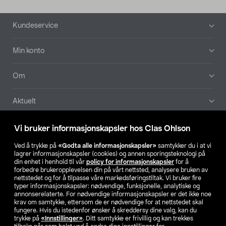
Bunntekst
Kundeservice
Min konto
Om
Aktuelt
Våre selskaper
Vi bruker informasjonskapsler hos Clas Ohlson
Ved å trykke på
«Godta alle informasjonskapsler»
samtykker du i at vi
Finn din butikk
lagrer informasjonskapsler (cookies) og annen sporingsteknologi på
din enhet i henhold til vår
policy for informasjonskapsler
for å
forbedre brukeropplevelsen din på vårt nettsted, analysere bruken av
SE
NO
FI
nettstedet og for å tilpasse våre markedsføringstiltak. Vi bruker fire
typer informasjonskapsler: nødvendige, funksjonelle, analytiske og
annonserelaterte. For nødvendige informasjonskapsler er det ikke noe
krav om samtykke, ettersom de er nødvendige for at nettstedet skal
fungere. Hvis du istedenfor ønsker å skreddersy dine valg, kan du
trykke på
«Innstillinger»
. Ditt samtykke er frivillig og kan trekkes