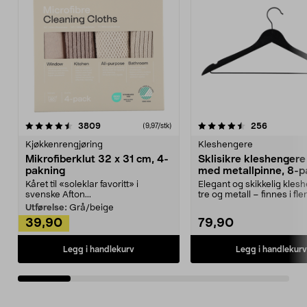
4.5av 5 stjerner
anmeldelser
4.5av 5 stjerner
anmeldels
3809
256
(9,97/stk)
Kjøkkenrengjøring
Kleshengere
Mikrofiberklut 32 x 31 cm, 4-
Sklisikre kleshengere 
pakning
med metallpinne, 8-p
Kåret til «soleklar favoritt» i
Elegant og skikkelig kles
svenske Afton...
tre og metall – finnes i fle
Kleshe...
Utførelse:
Grå/beige
39,90
79,90
Legg i handlekurv
Legg i handlekurv