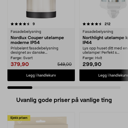
4.5 av 5 stjerner
anmeldelser
4.5 av 5 stjerner
anmeldels
9
212
Fasadebelysning
Fasadebelysning
Nordlux Couper utelampe
Northlight utelampe klassisk
moderne IP54
IP44
Prisbelønt fasadebelysning
Lys opp huset ditt med en
designet av danske...
utelampe! Perfekt s...
Farge:
Svart
Farge:
Hvit
379,90
299,90
549,00
Legg i handlekurv
Legg i handlekurv
Uvanlig gode priser på vanlige ting
Sjekk prisen