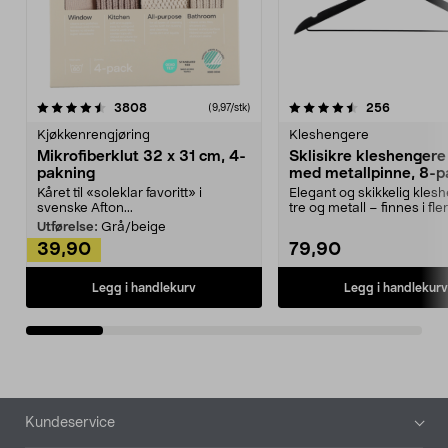
4.5av 5 stjerner
anmeldelser
4.5av 5 stjerner
anmeldels
3808
256
(9,97/stk)
Kjøkkenrengjøring
Kleshengere
Mikrofiberklut 32 x 31 cm, 4-
Sklisikre kleshengere 
pakning
med metallpinne, 8-p
Kåret til «soleklar favoritt» i
Elegant og skikkelig kles
svenske Afton...
tre og metall – finnes i fle
Kleshe...
Utførelse:
Grå/beige
39,90
79,90
Legg i handlekurv
Legg i handlekurv
Bunntekst
Kundeservice