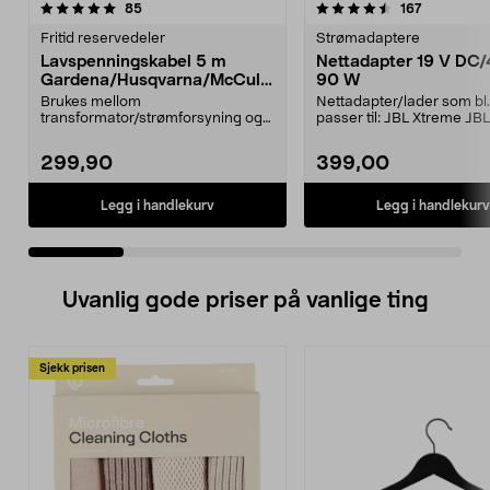
4.5 av 5 stjerner
anmeldelser
4.0 av 5 stjerner
anmeldels
85
167
Fritid reservedeler
Strømadaptere
Lavspenningskabel 5 m
Nettadapter 19 V DC/
Gardena/Husqvarna/McCullo
90 W
ch/Flymo
Brukes mellom
Nettadapter/lader som bl.
transformator/strømforsyning og
passer til: JBL Xtreme JB
ladestasjon.Til bl.a. robotgresskl...
2JBL BoomboxJBL Bo...
299,90
399,00
Legg i handlekurv
Legg i handlekurv
Uvanlig gode priser på vanlige ting
Sjekk prisen