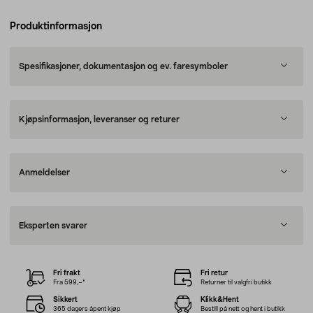
Produktinformasjon
Spesifikasjoner, dokumentasjon og ev. faresymboler
Kjøpsinformasjon, leveranser og returer
Anmeldelser
Eksperten svarer
Fri frakt
Fri retur
Fra 599,–*
Returner til valgfri butikk
Sikkert
Klikk&Hent
365 dagers åpent kjøp
Bestill på nett og hent i butikk