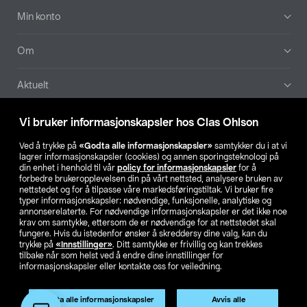
Min konto
Om
Aktuelt
Våre selskaper
Vi bruker informasjonskapsler hos Clas Ohlson
Ved å trykke på
«Godta alle informasjonskapsler»
samtykker du i at vi
Finn din butikk
lagrer informasjonskapsler (cookies) og annen sporingsteknologi på
din enhet i henhold til vår
policy for informasjonskapsler
for å
forbedre brukeropplevelsen din på vårt nettsted, analysere bruken av
SE
NO
FI
nettstedet og for å tilpasse våre markedsføringstiltak. Vi bruker fire
typer informasjonskapsler: nødvendige, funksjonelle, analytiske og
annonserelaterte. For nødvendige informasjonskapsler er det ikke noe
krav om samtykke, ettersom de er nødvendige for at nettstedet skal
fungere. Hvis du istedenfor ønsker å skreddersy dine valg, kan du
trykke på
«Innstillinger»
. Ditt samtykke er frivillig og kan trekkes
tilbake når som helst ved å endre dine innstillinger for
informasjonskapsler eller kontakte oss for veiledning.
Privacy statement
Medlemsvilkår
Kjøpsvilkår
For bedrifter
Endre til priser ekskl. moms
Produktet har utgått
Godta alle informasjonskapsler
Avvis alle