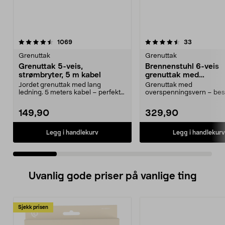
4.5 av 5 stjerner
anmeldelser
4.5 av 5 stjerner
anmeldelse
1069
33
Grenuttak
Grenuttak
Grenuttak 5-veis,
Brennenstuhl 6-veis
strømbryter, 5 m kabel
grenuttak med
overspenningsvern, 5
Jordet grenuttak med lang
Grenuttak med
ledning. 5 meters kabel – perfekt
overspenningsvern – bes
som skjøteledning. 2...
sensitiv elektronikk ved
lynnedslag....
149,90
329,90
Legg i handlekurv
Legg i handlekurv
Uvanlig gode priser på vanlige ting
Sjekk prisen