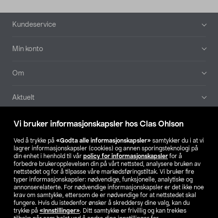
Bunntekst
Kundeservice
Min konto
Om
Aktuelt
Våre selskaper
Vi bruker informasjonskapsler hos Clas Ohlson
Ved å trykke på
«Godta alle informasjonskapsler»
samtykker du i at vi
Finn din butikk
lagrer informasjonskapsler (cookies) og annen sporingsteknologi på
din enhet i henhold til vår
policy for informasjonskapsler
for å
forbedre brukeropplevelsen din på vårt nettsted, analysere bruken av
SE
NO
FI
nettstedet og for å tilpasse våre markedsføringstiltak. Vi bruker fire
typer informasjonskapsler: nødvendige, funksjonelle, analytiske og
annonserelaterte. For nødvendige informasjonskapsler er det ikke noe
krav om samtykke, ettersom de er nødvendige for at nettstedet skal
fungere. Hvis du istedenfor ønsker å skreddersy dine valg, kan du
trykke på
«Innstillinger»
. Ditt samtykke er frivillig og kan trekkes