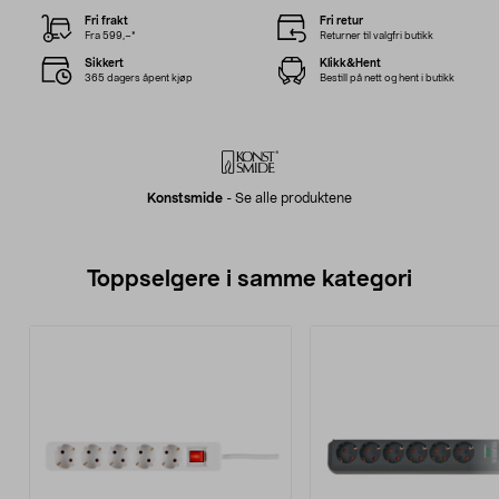
Fri frakt
Fri retur
Fra 599,–*
Returner til valgfri butikk
Sikkert
Klikk&Hent
365 dagers åpent kjøp
Bestill på nett og hent i butikk
Konstsmide
-
Se alle produktene
Toppselgere i samme kategori