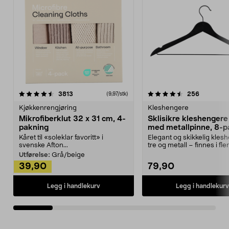
4.5av 5 stjerner
anmeldelser
4.5av 5 stjerner
anmeldels
3813
256
(9,97/stk)
Kjøkkenrengjøring
Kleshengere
Mikrofiberklut 32 x 31 cm, 4-
Sklisikre kleshengere 
pakning
med metallpinne, 8-p
Kåret til «soleklar favoritt» i
Elegant og skikkelig kles
svenske Afton...
tre og metall – finnes i fle
Kleshe...
Utførelse:
Grå/beige
39,90
79,90
Legg i handlekurv
Legg i handlekurv