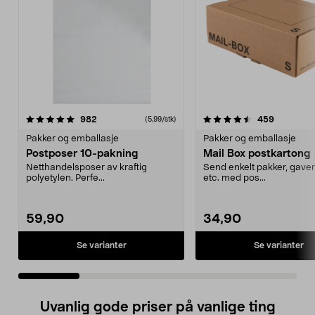
4.5 av 5 stjerner
anmeldelser
4.5 av 5 stjerner
anmeldels
982
459
(5,99/stk)
Pakker og emballasje
Pakker og emballasje
Postposer 10-pakning
Mail Box postkartong
Netthandelsposer av kraftig
Send enkelt pakker, gaver
polyetylen. Perfe...
etc. med pos...
59,90
34,90
Se varianter
Se varianter
Uvanlig gode priser på vanlige ting