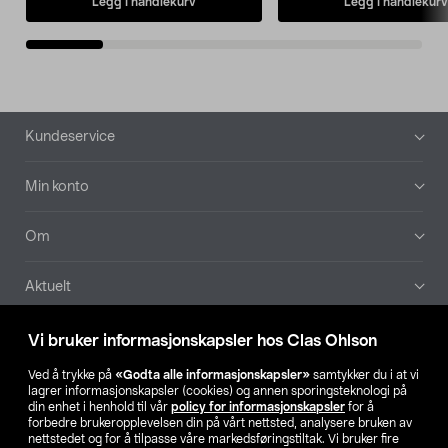
Legg i handlekurv
Legg i handlekurv
Bunntekst
Kundeservice
Min konto
Om
Aktuelt
Våre selskaper
Vi bruker informasjonskapsler hos Clas Ohlson
Ved å trykke på
«Godta alle informasjonskapsler»
samtykker du i at vi
Finn din butikk
lagrer informasjonskapsler (cookies) og annen sporingsteknologi på
din enhet i henhold til vår
policy for informasjonskapsler
for å
forbedre brukeropplevelsen din på vårt nettsted, analysere bruken av
SE
NO
FI
nettstedet og for å tilpasse våre markedsføringstiltak. Vi bruker fire