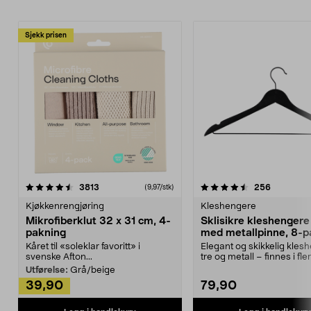
Sjekk prisen
4.5av 5 stjerner
anmeldelser
4.5av 5 stjerner
anmeldels
3813
256
(9,97/stk)
Kjøkkenrengjøring
Kleshengere
Mikrofiberklut 32 x 31 cm, 4-
Sklisikre kleshengere 
pakning
med metallpinne, 8-p
Kåret til «soleklar favoritt» i
Elegant og skikkelig kles
svenske Afton...
tre og metall – finnes i fle
Kleshe...
Utførelse:
Grå/beige
39,90
79,90