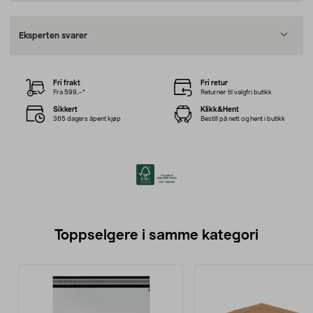
Eksperten svarer
Fri frakt
Fri retur
Fra 599,–*
Returner til valgfri butikk
Sikkert
Klikk&Hent
365 dagers åpent kjøp
Bestill på nett og hent i butikk
Toppselgere i samme kategori