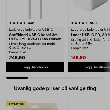
4.5 av 5 stjerner
anmeldelser
4.5 av 5 stjerner
anmeldel
442
1370
Ladere og ladekabler USB-C
Ladere og ladekabler US
Stoffkledd USB C kabel 3m
Lader USB-C PD, 20 
USB-C til USB-C Clas Ohlson
Kraftig USB-C-lader for 
stikkontakt (la...
Ekstra lang ladekabel for mobil.
Clas Ohlson ...
Farge:
Hvit
Farge:
Hvit
249,90
149,90
Legg i handlekurv
Legg i handlekurv
Uvanlig gode priser på vanlige ting
Sjekk prisen