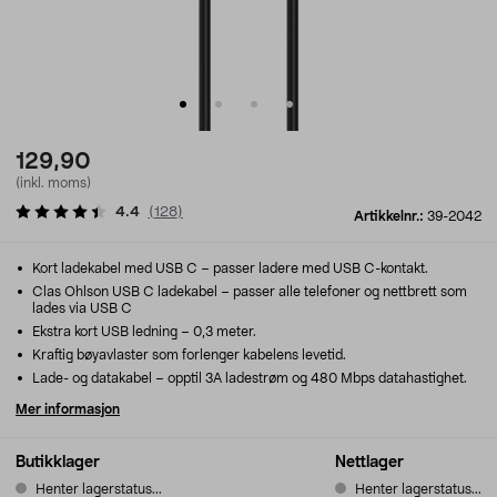
129,90
(inkl. moms)
4.4
(
128
)
Artikkelnr.:
39-2042
Kort ladekabel med USB C – passer ladere med USB C-kontakt.
Clas Ohlson USB C ladekabel – passer alle telefoner og nettbrett som
lades via USB C
Ekstra kort USB ledning – 0,3 meter.
Kraftig bøyavlaster som forlenger kabelens levetid.
Lade- og datakabel – opptil 3A ladestrøm og 480 Mbps datahastighet.
Mer informasjon
Butikklager
Nettlager
Henter lagerstatus...
Henter lagerstatus...