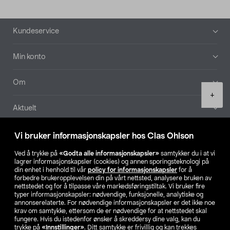
Bunntekst
Kundeservice
Min konto
Om
Product
+
quantity
Aktuelt
Våre selskaper
Vi bruker informasjonskapsler hos Clas Ohlson
Ved å trykke på
«Godta alle informasjonskapsler»
samtykker du i at vi
Finn din butikk
lagrer informasjonskapsler (cookies) og annen sporingsteknologi på
din enhet i henhold til vår
policy for informasjonskapsler
for å
forbedre brukeropplevelsen din på vårt nettsted, analysere bruken av
SE
NO
FI
nettstedet og for å tilpasse våre markedsføringstiltak. Vi bruker fire
typer informasjonskapsler: nødvendige, funksjonelle, analytiske og
annonserelaterte. For nødvendige informasjonskapsler er det ikke noe
krav om samtykke, ettersom de er nødvendige for at nettstedet skal
fungere. Hvis du istedenfor ønsker å skreddersy dine valg, kan du
trykke på
«Innstillinger»
. Ditt samtykke er frivillig og kan trekkes