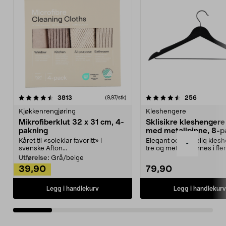
4.5av 5 stjerner
anmeldelser
4.5av 5 stjerner
anmeldels
3813
256
(9,97/stk)
Kjøkkenrengjøring
Kleshengere
Mikrofiberklut 32 x 31 cm, 4-
Sklisikre kleshengere 
pakning
med metallpinne, 8-p
Kåret til «soleklar favoritt» i
Elegant og skikkelig kles
-
svenske Afton...
tre og metall – finnes i fle
Kleshe...
Utførelse:
Grå/beige
39,90
79,90
Legg i handlekurv
Legg i handlekurv