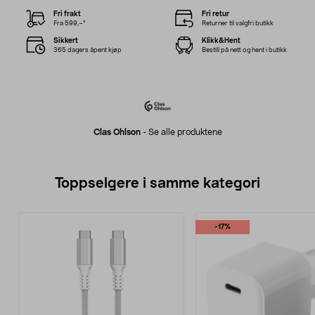
Fri frakt
Fri retur
Fra 599,–*
Returner til valgfri butikk
Sikkert
Klikk&Hent
365 dagers åpent kjøp
Bestill på nett og hent i butikk
Clas Ohlson
-
Se alle produktene
Toppselgere i samme kategori
-17%