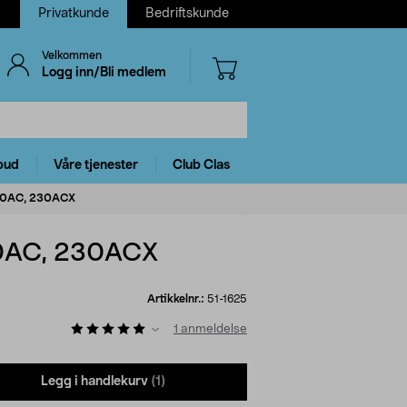
Privatkunde
Bedriftskunde
Velkommen
Logg inn/Bli medlem
bud
Våre tjenester
Club Clas
 220AC, 230ACX
220AC, 230ACX
Artikkelnr.:
51-1625
1
anmeldelse
Legg i handlekurv
(1)