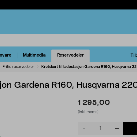
rnvare
Multimedia
Reservedeler
Til
Fritid reservedeler
Kretskort til ladestasjon Gardena R160, Husqvarna
tasjon Gardena R160, Husqvarna 
1 295,00
(inkl. moms)
Product
quantity