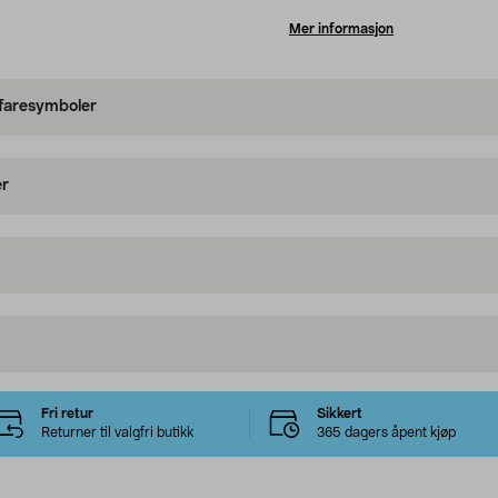
Mer informasjon
 faresymboler
er
Fri retur
Sikkert
Returner til valgfri butikk
365 dagers åpent kjøp