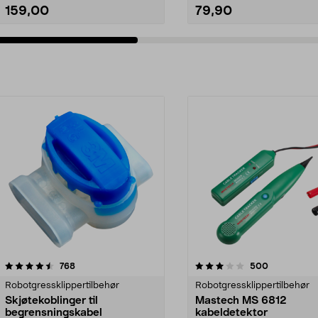
159,00
79,90
3.0av 5 stjerner
anmeldelser
4.5av 5 stjerner
anmeldelser
768
500
Robotgressklippertilbehør
Robotgressklippertilbehør
Skjøtekoblinger til
Mastech MS 6812
begrensningskabel
kabeldetektor