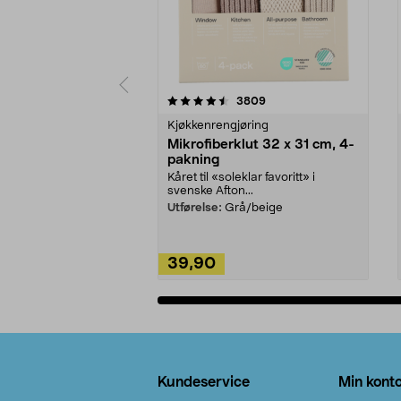
5av 5 stjerner
4.5av 5 stjerner
anmeldelser
3809
Kjøkkenrengjøring
Mikrofiberklut 32 x 31 cm, 4-
pakning
Kåret til «soleklar favoritt» i
svenske Afton...
Utførelse:
Grå/beige
39,90
Legg i handlekurv
Bunntekst
Kundeservice
Min kont