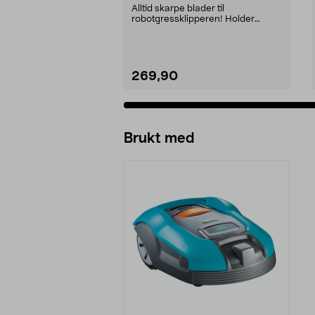
Alltid skarpe blader til
robotgressklipperen! Holder
gressplenen velstelt.
269,90
Legg i handlekurv
Brukt med