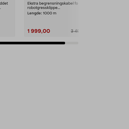
uddet
Ekstra begrensningskabel for
robotgressklippe...
Lengde:
1000 m
1 999,00
3 490,00
Legg i handlekurv