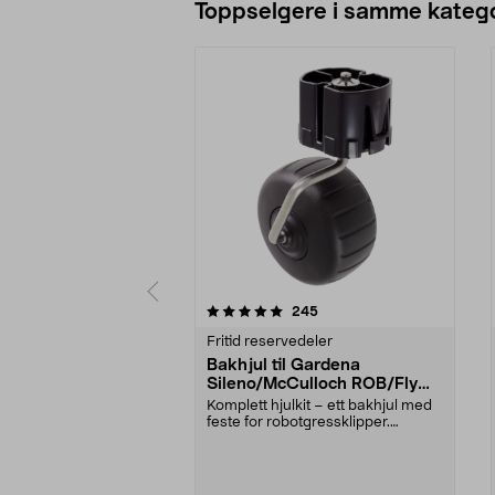
Toppselgere i samme katego
0 av 5 stjerner
4.5 av 5 stjerner
anmeldelser
245
Fritid reservedeler
Bakhjul til Gardena
Sileno/McCulloch ROB/Flymo
Easilife
Komplett hjulkit – ett bakhjul med
feste for robotgressklipper.
Bakhjul – reserv...