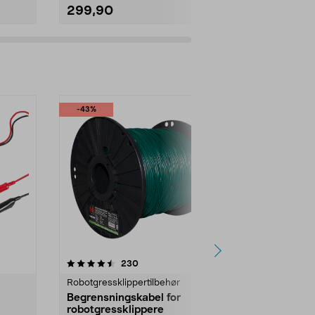
299,90
399,90
-43%
anmeldelser
230
Robotgressklippertilbehør
Begrensningskabel for
robotgressklippere