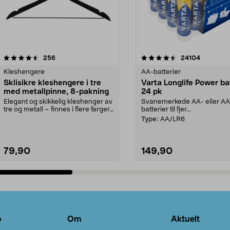
4.5av 5 stjerner
anmeldelser
4.5av 5 stjerner
anmeldels
256
24104
Kleshengere
AA-batterier
Sklisikre kleshengere i tre
Varta Longlife Power ba
med metallpinne, 8-pakning
24 pk
Elegant og skikkelig kleshenger av
Svanemerkede AA- eller A
tre og metall – finnes i flere farger.
batterier til fjer...
Kleshe...
Type:
AA/LR6
79,90
149,90
Legg i handlekurv
Legg i handlekurv
o
Om
Aktuelt