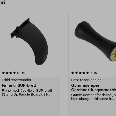
ri
5.0 av 5 stjerner
anmeldelser
5.0 av 5 stjerner
anmeldelser
112
105
Fritid reservedeler
Fritid reservedeler
Finne til SUP-brett
Gummidemper
Gardena/Husqvarna/Mc
Finne med låsekile til SUP-brett
ch/Flymo
(Stand Up Paddle Board): 31-
Gummidemper for deksel, p
974331-2059, E11 Pa...
bl.a robotgressklippere fra
Gardena, Flymo og McC...