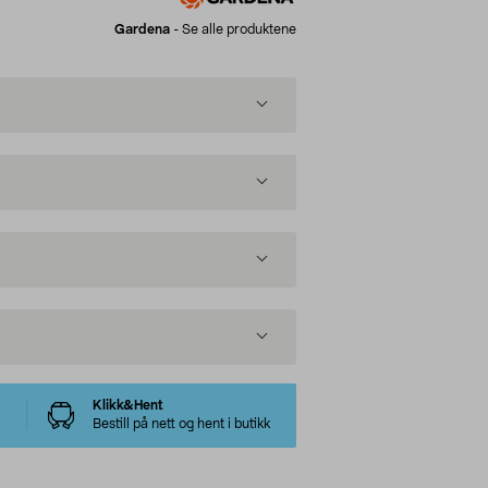
Gardena
-
Se alle produktene
Klikk&Hent
Bestill på nett og hent i butikk