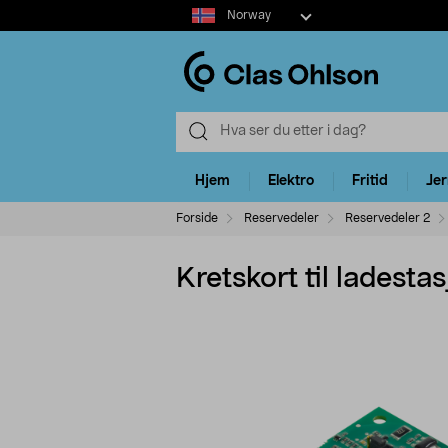
Select
Norway
market
Hjem
Elektro
Fritid
Je
Forside
Reservedeler
Reservedeler 2
Kretskort til lades