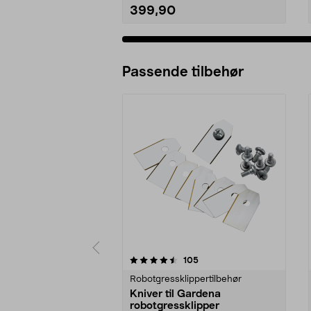
399,90
Passende tilbehør
5av 5 stjerner
4.5av 5 stjerner
anmeldelser
105
Robotgressklippertilbehør
Kniver til Gardena
robotgressklipper