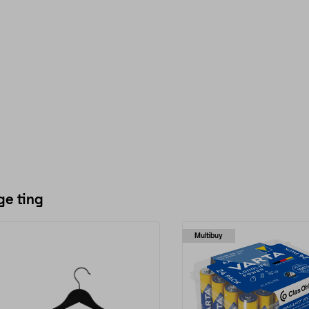
ge ting
Multibuy