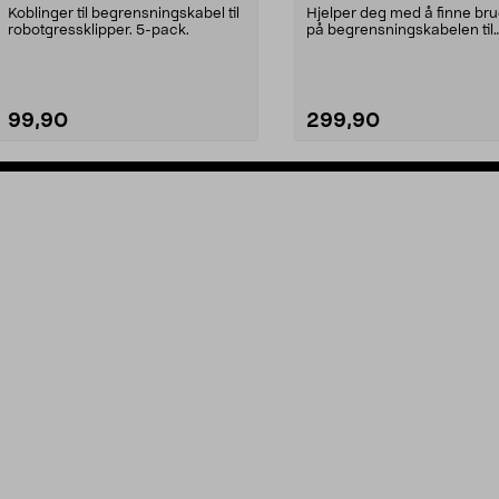
Koblinger til begrensningskabel til
Hjelper deg med å finne br
robotgressklipper. 5-pack.
på begrensningskabelen til
robotgressklipperen. ...
99,90
299,90
Legg i handlekurv
Legg i handlekurv