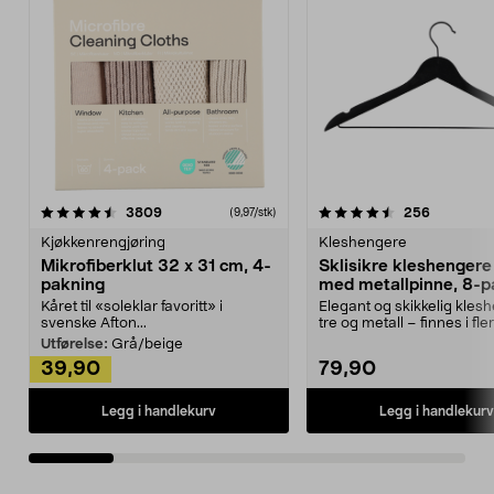
4.5av 5 stjerner
anmeldelser
4.5av 5 stjerner
anmeldels
3809
256
(9,97/stk)
Kjøkkenrengjøring
Kleshengere
Mikrofiberklut 32 x 31 cm, 4-
Sklisikre kleshengere 
pakning
med metallpinne, 8-p
Kåret til «soleklar favoritt» i
Elegant og skikkelig kles
svenske Afton...
tre og metall – finnes i fle
Kleshe...
Utførelse:
Grå/beige
39,90
79,90
Legg i handlekurv
Legg i handlekurv