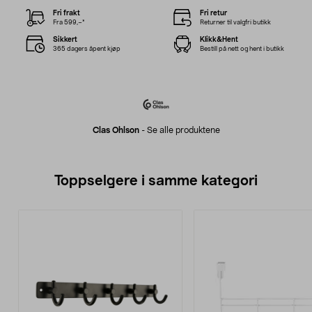
Fri frakt
Fri retur
Fra 599,–*
Returner til valgfri butikk
Sikkert
Klikk&Hent
365 dagers åpent kjøp
Bestill på nett og hent i butikk
Clas Ohlson
-
Se alle produktene
Toppselgere i samme kategori