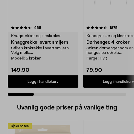
4.5 av 5 stjerner
anmeldelser
4.5 av 5 stjerner
anmeldel
455
1875
Knaggrekker og kleskroker
Knaggrekker og kleskrok
Knaggrekke, svart smijern
Dørhenger, 4 kroker
Stilren krokrekke i svart smijern.
Stilren dørhenger som en
Velg mello...
henges på dørbla...
Modell:
5 kroker
Farge:
Hvit
149,90
79,90
Legg i handlekurv
Legg i handlekurv
Uvanlig gode priser på vanlige ting
Sjekk prisen