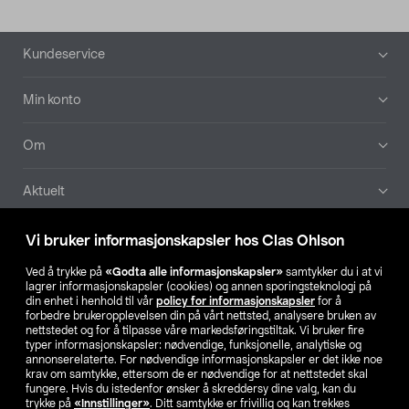
Bunntekst
Kundeservice
Min konto
Om
Aktuelt
Våre selskaper
Vi bruker informasjonskapsler hos Clas Ohlson
Ved å trykke på
«Godta alle informasjonskapsler»
samtykker du i at vi
Finn din butikk
lagrer informasjonskapsler (cookies) og annen sporingsteknologi på
din enhet i henhold til vår
policy for informasjonskapsler
for å
forbedre brukeropplevelsen din på vårt nettsted, analysere bruken av
SE
NO
FI
nettstedet og for å tilpasse våre markedsføringstiltak. Vi bruker fire
typer informasjonskapsler: nødvendige, funksjonelle, analytiske og
annonserelaterte. For nødvendige informasjonskapsler er det ikke noe
krav om samtykke, ettersom de er nødvendige for at nettstedet skal
fungere. Hvis du istedenfor ønsker å skreddersy dine valg, kan du
trykke på
«Innstillinger»
. Ditt samtykke er frivillig og kan trekkes