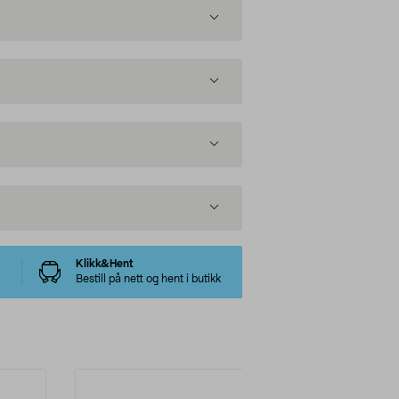
Klikk&Hent
Bestill på nett og hent i butikk