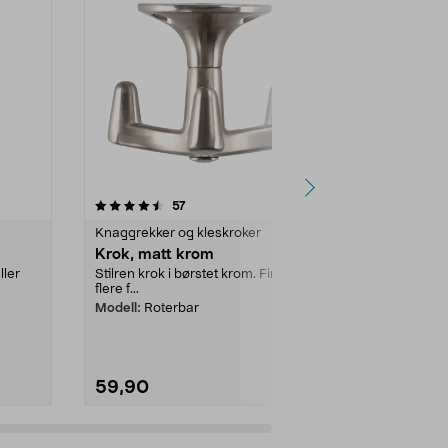
4.5 av 5 stjerner
anmeldelser
4.5
57
5
Knaggrekker og kleskroker
Knaggrekker 
Krok, matt krom
Krok, svart
ller
Stilren krok i børstet krom. Finnes i
Stilren krok i
flere f...
flere f...
Modell:
Roterbar
Modell:
Roter
59,90
59,90