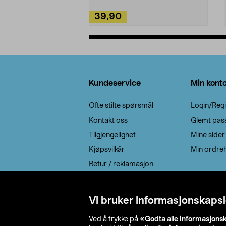
39,90
Legg i handlekurv
Bunntekst
Kundeservice
Min kont
Ofte stilte spørsmål
Login/Regi
Kontakt oss
Glemt pas
Tilgjengelighet
Mine sider
Kjøpsvilkår
Min ordreh
Retur / reklamasjon
EE-avfall
Cookie policy
Vi bruker informasjonskapsl
Leveringsalternativ
Ved å trykke på
«Godta alle informasjons