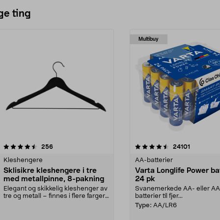
ge ting
Multibuy
4.5av 5 stjerner
anmeldelser
4.5av 5 stjerner
anmeldels
256
24101
Kleshengere
AA-batterier
Sklisikre kleshengere i tre
Varta Longlife Power ba
med metallpinne, 8-pakning
24 pk
Elegant og skikkelig kleshenger av
Svanemerkede AA- eller A
tre og metall – finnes i flere farger.
batterier til fjer...
Kleshe...
Type:
AA/LR6