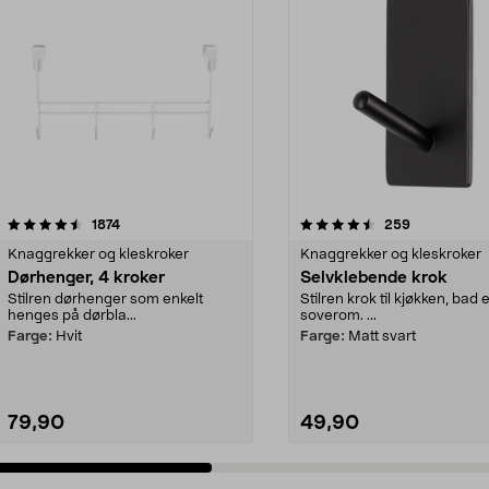
4.5 av 5 stjerner
anmeldelser
4.5 av 5 stjerner
anmeldelser
1874
259
Knaggrekker og kleskroker
Knaggrekker og kleskroker
Dørhenger, 4 kroker
Selvklebende krok
Stilren dørhenger som enkelt
Stilren krok til kjøkken, bad e
henges på dørbla...
soverom. ...
Farge:
Hvit
Farge:
Matt svart
79,90
49,90