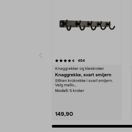
5 av 5 stjerner
4.5 av 5 stjerner
anmeldelser
454
Knaggrekker og kleskroker
Knaggrekke, svart smijern
Stilren krokrekke i svart smijern.
Velg mello...
Modell:
5 kroker
149,90