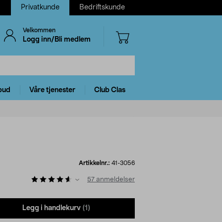
Privatkunde
Bedriftskunde
Velkommen
Logg inn/Bli medlem
bud
Våre tjenester
Club Clas
Artikkelnr.:
41-3056
57
anmeldelser
Legg i handlekurv
(1)