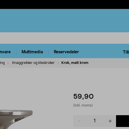
rnvare
Multimedia
Reservedeler
Til
ing
Knaggrekker og kleskroker
Krok, matt krom
59,90
(inkl. moms)
Product
quantity