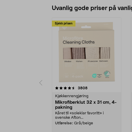
Uvanlig gode priser på vanli
Sjekk prisen
5av 5 stjerner
4.5av 5 stjerner
anmeldelser
3808
Kjøkkenrengjøring
Mikrofiberklut 32 x 31 cm, 4-
pakning
Kåret til «soleklar favoritt» i
svenske Afton...
Utførelse:
Grå/beige