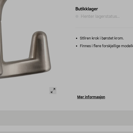
Butikklager
Henter lagerstatus...
Stilren krok i børstet krom.
Finnes i flere forskjellige modell
Mer informasjon