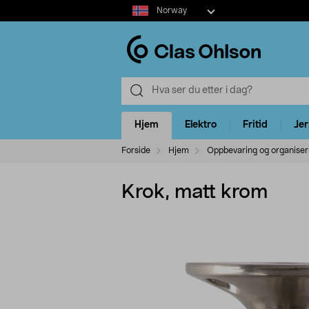
Select
Norway
market
Hjem
Elektro
Fritid
Je
Forside
Hjem
Oppbevaring og organiser
Krok, matt krom