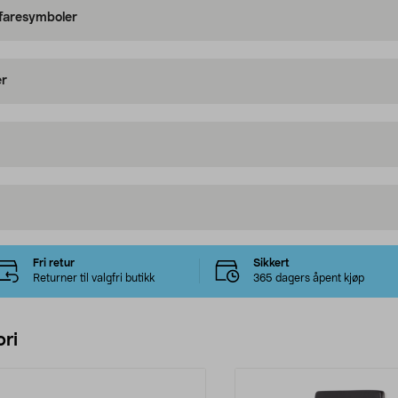
 faresymboler
er
Fri retur
Sikkert
Returner til valgfri butikk
365 dagers åpent kjøp
ri