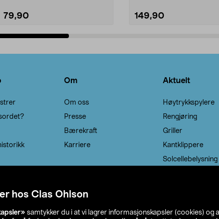
79,90
149,90
Legg i handlekurv
Legg i handlekurv
o
Om
Aktuelt
strer
Om oss
Høytrykkspylere
sordet?
Presse
Rengjøring
Bærekraft
Griller
istorikk
Karriere
Kantklippere
Solcellebelysning
er hos Clas Ohlson
kapsler»
samtykker du i at vi lagrer informasjonskapsler (cookies) og 