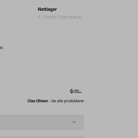
Nettlager
Henter lagerstatus...
er.
Clas Ohlson
-
Se alle produktene