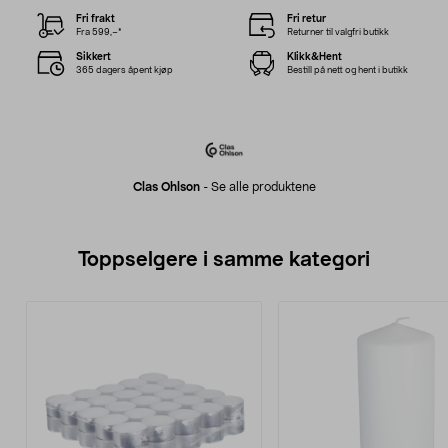
Fri frakt
Fri retur
Fra 599,–*
Returner til valgfri butikk
Sikkert
Klikk&Hent
365 dagers åpent kjøp
Bestill på nett og hent i butikk
Clas Ohlson
-
Se alle produktene
Toppselgere i samme kategori