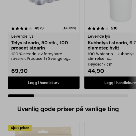
4.0 av 5 stjerner
anmeldelser
4.0 av 5 stjerner
anmeldels
4379
216
(1,40/stk)
Levende lys
Levende lys
Telys stearin, 50 stk., 100
Kubbelys i stearin, 6,7
prosent stearin
diameter, hvitt
100 % stearin, av fornybare
100 % stearin – kubbelys i
råvarer. Produsert i Sverige og
størrelser s...
brenner med en vakke...
Høyde:
17 cm
69,90
44,90
Legg i handlekurv
Legg i handlekurv
Uvanlig gode priser på vanlige ting
Sjekk prisen