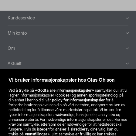
Bunntekst
Kundeservice
Min konto
Om
Aktuelt
Våre selskaper
Vi bruker informasjonskapsler hos Clas Ohlson
Ved å trykke på
«Godta alle informasjonskapsler»
samtykker du i at vi
Finn din butikk
lagrer informasjonskapsler (cookies) og annen sporingsteknologi på
din enhet i henhold til vår
policy for informasjonskapsler
for å
forbedre brukeropplevelsen din på vårt nettsted, analysere bruken av
SE
NO
FI
nettstedet og for å tilpasse våre markedsføringstiltak. Vi bruker fire
typer informasjonskapsler: nødvendige, funksjonelle, analytiske og
annonserelaterte. For nødvendige informasjonskapsler er det ikke noe
krav om samtykke, ettersom de er nødvendige for at nettstedet skal
fungere. Hvis du istedenfor ønsker å skreddersy dine valg, kan du
trykke på
«Innstillinger»
. Ditt samtykke er frivillig og kan trekkes