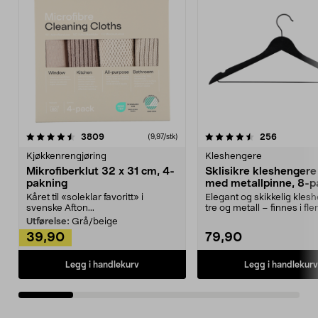
4.5av 5 stjerner
anmeldelser
4.5av 5 stjerner
anmeldels
3809
256
(9,97/stk)
Kjøkkenrengjøring
Kleshengere
Mikrofiberklut 32 x 31 cm, 4-
Sklisikre kleshengere 
pakning
med metallpinne, 8-p
Kåret til «soleklar favoritt» i
Elegant og skikkelig kles
svenske Afton...
tre og metall – finnes i fle
Kleshe...
Utførelse:
Grå/beige
39,90
79,90
Legg i handlekurv
Legg i handlekurv