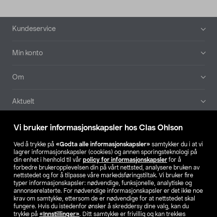
Bunntekst
Kundeservice
Min konto
Om
Aktuelt
Våre selskaper
Vi bruker informasjonskapsler hos Clas Ohlson
Ved å trykke på
«Godta alle informasjonskapsler»
samtykker du i at vi
Finn din butikk
lagrer informasjonskapsler (cookies) og annen sporingsteknologi på
din enhet i henhold til vår
policy for informasjonskapsler
for å
forbedre brukeropplevelsen din på vårt nettsted, analysere bruken av
SE
NO
FI
nettstedet og for å tilpasse våre markedsføringstiltak. Vi bruker fire
typer informasjonskapsler: nødvendige, funksjonelle, analytiske og
annonserelaterte. For nødvendige informasjonskapsler er det ikke noe
krav om samtykke, ettersom de er nødvendige for at nettstedet skal
fungere. Hvis du istedenfor ønsker å skreddersy dine valg, kan du
trykke på
«Innstillinger»
. Ditt samtykke er frivillig og kan trekkes