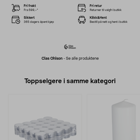
Fri frakt
Fri retur
Fra 599,–*
Returner til valgfri butikk
Sikkert
Klikk&Hent
365 dagers åpent kjøp
Bestill på nett og hent i butikk
Clas Ohlson
-
Se alle produktene
Toppselgere i samme kategori