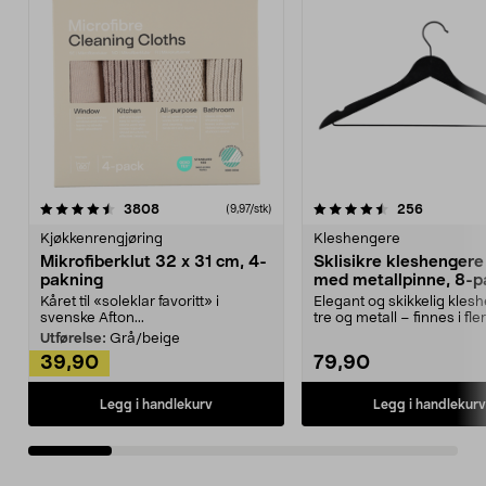
4.5av 5 stjerner
anmeldelser
4.5av 5 stjerner
anmeldels
3808
256
(9,97/stk)
Kjøkkenrengjøring
Kleshengere
Mikrofiberklut 32 x 31 cm, 4-
Sklisikre kleshengere 
pakning
med metallpinne, 8-p
Kåret til «soleklar favoritt» i
Elegant og skikkelig kles
svenske Afton...
tre og metall – finnes i fle
Kleshe...
Utførelse:
Grå/beige
39,90
79,90
Legg i handlekurv
Legg i handlekurv