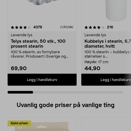
4.0 av 5 stjerner
anmeldelser
4.5 av 5 stjerner
anmeldels
4379
216
(1,40/stk)
Levende lys
Levende lys
Telys stearin, 50 stk., 100
Kubbelys i stearin, 6,7
prosent stearin
diameter, hvitt
100 % stearin, av fornybare
100 % stearin – kubbelys i
råvarer. Produsert i Sverige og
størrelser s...
brenner med en vakke...
Høyde:
17 cm
69,90
44,90
Legg i handlekurv
Legg i handlekurv
Uvanlig gode priser på vanlige ting
Sjekk prisen