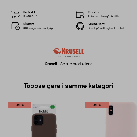
Fri frakt
Fri retur
Fra 599,–*
Returner til valgfri butikk
Sikkert
Klikk&Hent
365 dagers åpent kjøp
Bestill på nett og hent i butikk
Krusell
-
Se alle produktene
Toppselgere i samme kategori
-50%
-50%