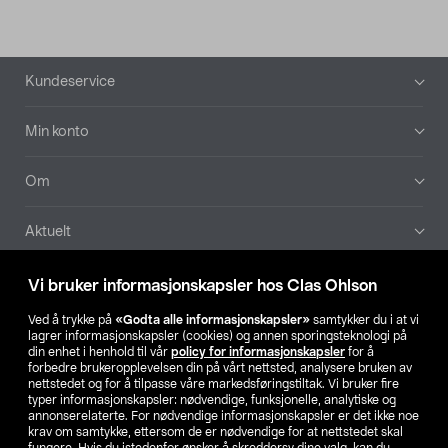
Bunntekst
Kundeservice
Min konto
Om
Aktuelt
Våre selskaper
Vi bruker informasjonskapsler hos Clas Ohlson
Ved å trykke på
«Godta alle informasjonskapsler»
samtykker du i at vi
Finn din butikk
lagrer informasjonskapsler (cookies) og annen sporingsteknologi på
din enhet i henhold til vår
policy for informasjonskapsler
for å
forbedre brukeropplevelsen din på vårt nettsted, analysere bruken av
SE
NO
FI
nettstedet og for å tilpasse våre markedsføringstiltak. Vi bruker fire
typer informasjonskapsler: nødvendige, funksjonelle, analytiske og
annonserelaterte. For nødvendige informasjonskapsler er det ikke noe
krav om samtykke, ettersom de er nødvendige for at nettstedet skal