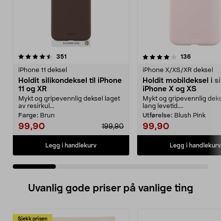
4.0 av 5 stjerner
anmeldelser
4.5 av 5 stjerner
anmeldels
351
136
iPhone 11 deksel
iPhone X/XS/XR deksel
Holdit silikondeksel til iPhone
Holdit mobildeksel i sil
11 og XR
iPhone X og XS
Mykt og gripevennlig deksel laget
Mykt og gripevennlig dek
av resirkul...
lang levetid....
Farge:
Brun
Utførelse:
Blush Pink
99,90
99,90
199,90
Legg i handlekurv
Legg i handlekurv
Uvanlig gode priser på vanlige ting
Sjekk prisen