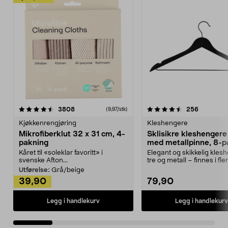
4.5av 5 stjerner
anmeldelser
4.5av 5 stjerner
anmeldels
3808
256
(9,97/stk)
Kjøkkenrengjøring
Kleshengere
Mikrofiberklut 32 x 31 cm, 4-
Sklisikre kleshengere 
pakning
med metallpinne, 8-p
Kåret til «soleklar favoritt» i
Elegant og skikkelig kles
svenske Afton...
tre og metall – finnes i fle
Kleshe...
Utførelse:
Grå/beige
39,90
79,90
Legg i handlekurv
Legg i handlekurv