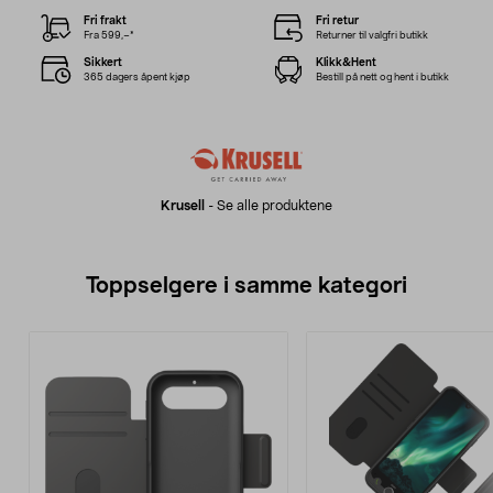
Fri frakt
Fri retur
Fra 599,–*
Returner til valgfri butikk
Sikkert
Klikk&Hent
365 dagers åpent kjøp
Bestill på nett og hent i butikk
Krusell
-
Se alle produktene
Toppselgere i samme kategori