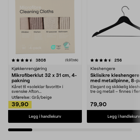
4.5av 5 stjerner
anmeldelser
4.5av 5 stjerner
anmeldels
3808
256
(9,97/stk)
Kjøkkenrengjøring
Kleshengere
Mikrofiberklut 32 x 31 cm, 4-
Sklisikre kleshengere 
pakning
med metallpinne, 8-p
Kåret til «soleklar favoritt» i
Elegant og skikkelig kles
svenske Afton...
tre og metall – finnes i fle
Kleshe...
Utførelse:
Grå/beige
39,90
79,90
Legg i handlekurv
Legg i handlekurv