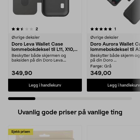
5.0 av 5 stjerner
anmeldelser
5.0 av 5 stjerner
anmeldelser
2
1
Øvrige deksler
Øvrige deksler
Doro Leva Wallet Case
Doro Aurora Wallet C
lommebokdeksel til L11, X10,
lommebokdeksel til A
E11
A31
Beskytter både skjermen og
Beskytter både skjerm og
baksiden på din Doro Leva.
på din Doro ...
Lommebokdeksel fra Doro me...
Farge:
Grå
349,90
349,00
Legg i handlekurv
Legg i handlekurv
Uvanlig gode priser på vanlige ting
Sjekk prisen