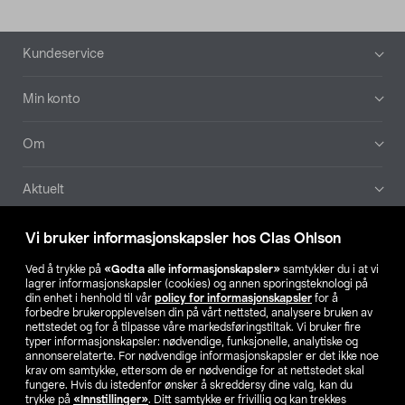
Bunntekst
Kundeservice
Min konto
Om
Aktuelt
Våre selskaper
Vi bruker informasjonskapsler hos Clas Ohlson
Ved å trykke på
«Godta alle informasjonskapsler»
samtykker du i at vi
Finn din butikk
lagrer informasjonskapsler (cookies) og annen sporingsteknologi på
din enhet i henhold til vår
policy for informasjonskapsler
for å
forbedre brukeropplevelsen din på vårt nettsted, analysere bruken av
SE
NO
FI
nettstedet og for å tilpasse våre markedsføringstiltak. Vi bruker fire
typer informasjonskapsler: nødvendige, funksjonelle, analytiske og
annonserelaterte. For nødvendige informasjonskapsler er det ikke noe
krav om samtykke, ettersom de er nødvendige for at nettstedet skal
fungere. Hvis du istedenfor ønsker å skreddersy dine valg, kan du
trykke på
«Innstillinger»
. Ditt samtykke er frivillig og kan trekkes