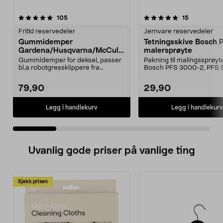
5.0 av 5 stjerner
anmeldelser
4.5 av 5 stjerner
anmeldelse
105
15
Fritid reservedeler
Jernvare reservedeler
Gummidemper
Tetningsskive Bosch 
Gardena/Husqvarna/McCullo
malersprøyte
ch/Flymo
Gummidemper for deksel, passer
Pakning til malingssprøyt
bl.a robotgressklippere fra
Bosch PFS 3000-2, PFS 
Gardena, Flymo og McC...
og PFS 7000.
79,90
29,90
Legg i handlekurv
Legg i handlekurv
Uvanlig gode priser på vanlige ting
Sjekk prisen