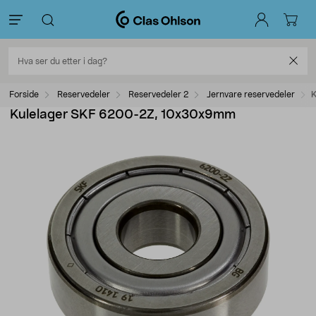
Forside
Reservedeler
Reservedeler 2
Jernvare reservedeler
K
Kulelager SKF 6200-2Z, 10x30x9mm