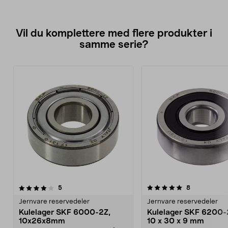
Vil du komplettere med flere produkter i
samme serie?
5.0av 5 stjerner
anmeldelser
5.0av 5 stjerner
anmeldelser
5
8
Jernvare reservedeler
Jernvare reservedeler
Kulelager SKF 6000-2Z,
Kulelager SKF 6200
10x26x8mm
10 x 30 x 9 mm