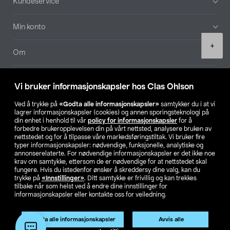
Kundeservice
Min konto
Product
+
quantity
Om
Aktuelt
Vi bruker informasjonskapsler hos Clas Ohlson
Våre selskaper
Ved å trykke på
«Godta alle informasjonskapsler»
samtykker du i at vi
lagrer informasjonskapsler (cookies) og annen sporingsteknologi på
din enhet i henhold til vår
policy for informasjonskapsler
for å
Finn din butikk
forbedre brukeropplevelsen din på vårt nettsted, analysere bruken av
nettstedet og for å tilpasse våre markedsføringstiltak. Vi bruker fire
typer informasjonskapsler: nødvendige, funksjonelle, analytiske og
annonserelaterte. For nødvendige informasjonskapsler er det ikke noe
SE
NO
FI
krav om samtykke, ettersom de er nødvendige for at nettstedet skal
fungere. Hvis du istedenfor ønsker å skreddersy dine valg, kan du
trykke på
«Innstillinger»
. Ditt samtykke er frivillig og kan trekkes
tilbake når som helst ved å endre dine innstillinger for
informasjonskapsler eller kontakte oss for veiledning.
Godta alle informasjonskapsler
Avvis alle
Privacy statement
Medlemsvilkår
Kjøpsvilkår
For bedrifter
Legg i handlekurv
(1)