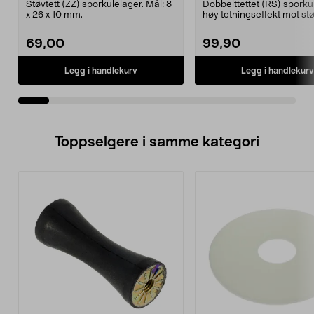
Støvtett (ZZ) sporkulelager. Mål: 8
Dobbelttettet (RS) sporku
x 26 x 10 mm.
høy tetningseffekt mot st
og vann.Må...
69,00
99,90
Legg i handlekurv
Legg i handlekurv
Toppselgere i samme kategori