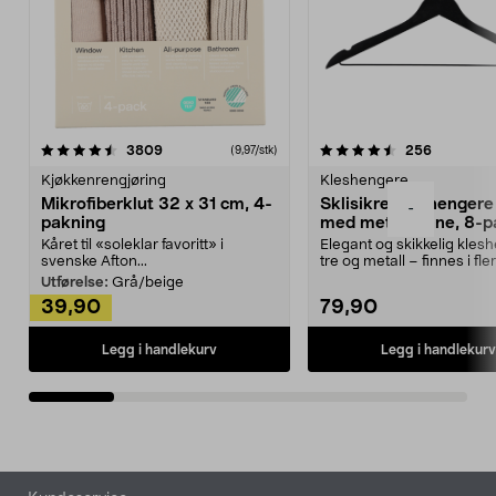
4.5av 5 stjerner
anmeldelser
4.5av 5 stjerner
anmeldels
3809
256
(9,97/stk)
Kjøkkenrengjøring
Kleshengere
Mikrofiberklut 32 x 31 cm, 4-
Sklisikre kleshengere 
-
pakning
med metallpinne, 8-p
Kåret til «soleklar favoritt» i
Elegant og skikkelig kles
svenske Afton...
tre og metall – finnes i fle
Kleshe...
Utførelse:
Grå/beige
39,90
79,90
Legg i handlekurv
Legg i handlekurv
Bunntekst