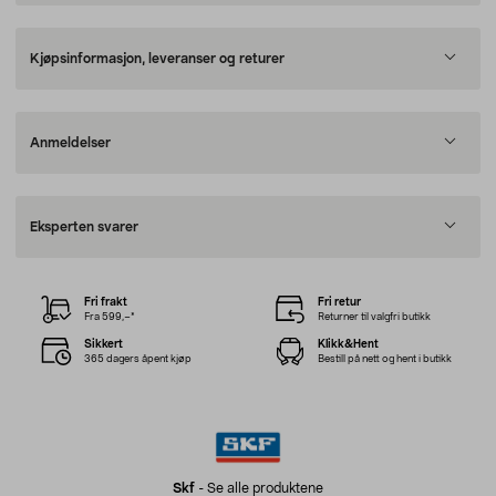
Kjøpsinformasjon, leveranser og returer
Anmeldelser
Eksperten svarer
Fri frakt
Fri retur
Fra 599,–*
Returner til valgfri butikk
Sikkert
Klikk&Hent
365 dagers åpent kjøp
Bestill på nett og hent i butikk
Skf
-
Se alle produktene