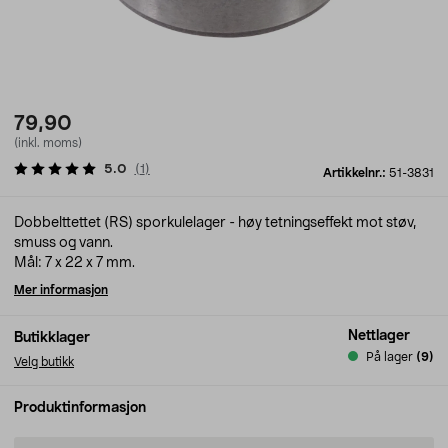
79,90
(inkl. moms)
5.0
(
1
)
Artikkelnr.:
51-3831
Dobbelttettet (RS) sporkulelager - høy tetningseffekt mot støv,
smuss og vann.
Mål: 7 x 22 x 7 mm.
Mer informasjon
Nettlager
Butikklager
På lager
(9)
Velg butikk
Produktinformasjon