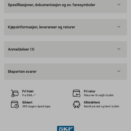
Spesifikasjoner, dokumentasjon og ev. faresymboler
Kjøpsinformasjon, leveranser og returer
Anmeldelser
(1)
Eksperten svarer
Fri frakt
Fri retur
Fra 599,–*
Returner til valgfri butikk
Sikkert
Klikk&Hent
365 dagers åpent kjøp
Bestill på nett og hent i butikk