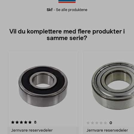
Skf
-
Se alle produktene
Vil du komplettere med flere produkter i
samme serie?
anmeldelser
8
anmeldelser
0
0.0 av 5 stjerner
0.0 av 5 stjerner
Jernvare reservedeler
Jernvare reservedeler