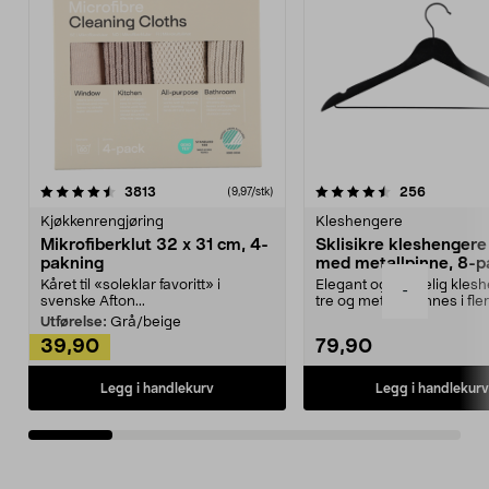
4.5av 5 stjerner
anmeldelser
4.5av 5 stjerner
anmeldels
3813
256
(9,97/stk)
Kjøkkenrengjøring
Kleshengere
Mikrofiberklut 32 x 31 cm, 4-
Sklisikre kleshengere 
pakning
med metallpinne, 8-p
Kåret til «soleklar favoritt» i
Elegant og skikkelig kles
-
svenske Afton...
tre og metall – finnes i fle
Kleshe...
Utførelse:
Grå/beige
39,90
79,90
Legg i handlekurv
Legg i handlekurv