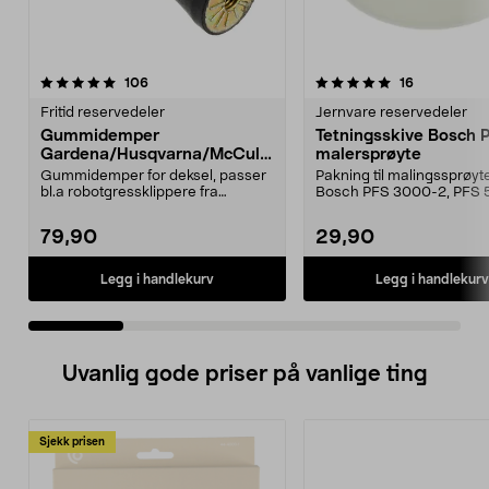
5.0 av 5 stjerner
anmeldelser
4.5 av 5 stjerner
anmeldelse
106
16
Fritid reservedeler
Jernvare reservedeler
Gummidemper
Tetningsskive Bosch 
Gardena/Husqvarna/McCullo
malersprøyte
ch/Flymo
Gummidemper for deksel, passer
Pakning til malingssprøyt
bl.a robotgressklippere fra
Bosch PFS 3000-2, PFS 
Gardena, Flymo og McC...
og PFS 7000.
79,90
29,90
Legg i handlekurv
Legg i handlekurv
Uvanlig gode priser på vanlige ting
Sjekk prisen