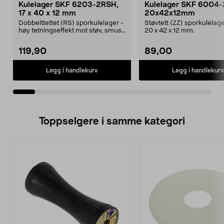
Kulelager SKF 6203-2RSH,
Kulelager SKF 6004-
17 x 40 x 12 mm
20x42x12mm
Dobbelttettet (RS) sporkulelager -
Støvtett (ZZ) sporkulelager. M
høy tetningseffekt mot støv, smuss
20 x 42 x 12 mm.
og vann.Må...
119,90
89,00
Legg i handlekurv
Legg i handlekurv
Toppselgere i samme kategori