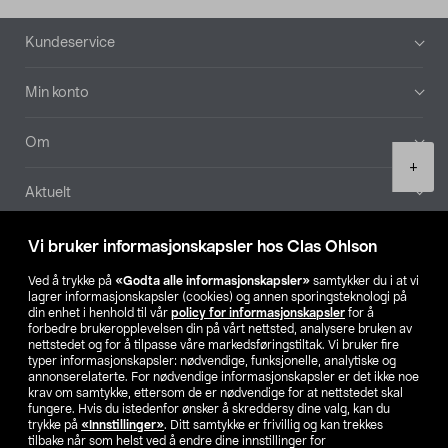
Bunntekst
Kundeservice
Min konto
Om
Product
+
quantity
Aktuelt
Våre selskaper
Vi bruker informasjonskapsler hos Clas Ohlson
Ved å trykke på
«Godta alle informasjonskapsler»
samtykker du i at vi
Finn din butikk
lagrer informasjonskapsler (cookies) og annen sporingsteknologi på
din enhet i henhold til vår
policy for informasjonskapsler
for å
forbedre brukeropplevelsen din på vårt nettsted, analysere bruken av
SE
NO
FI
nettstedet og for å tilpasse våre markedsføringstiltak. Vi bruker fire
typer informasjonskapsler: nødvendige, funksjonelle, analytiske og
annonserelaterte. For nødvendige informasjonskapsler er det ikke noe
krav om samtykke, ettersom de er nødvendige for at nettstedet skal
fungere. Hvis du istedenfor ønsker å skreddersy dine valg, kan du
trykke på
«Innstillinger»
. Ditt samtykke er frivillig og kan trekkes
tilbake når som helst ved å endre dine innstillinger for