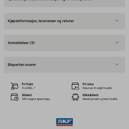
Kjøpsinformasjon, leveranser og returer
Anmeldelser
(3)
Eksperten svarer
Fri frakt
Fri retur
Fra 599,–*
Returner til valgfri butikk
Sikkert
Klikk&Hent
365 dagers åpent kjøp
Bestill på nett og hent i butikk