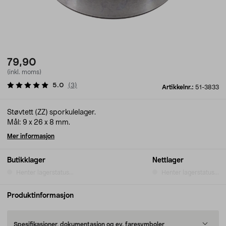
79,90
(inkl. moms)
5.0
(
3
)
Artikkelnr.:
51-3833
Støvtett (ZZ) sporkulelager.
Mål: 9 x 26 x 8 mm.
Mer informasjon
Butikklager
Nettlager
Henter lagerstatus...
Henter lagerstatus...
Produktinformasjon
Spesifikasjoner, dokumentasjon og ev. faresymboler