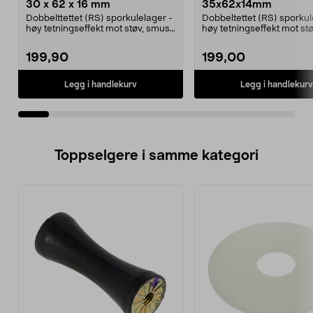
30 x 62 x 16 mm
35x62x14mm
Dobbelttettet (RS) sporkulelager -
Dobbeltettet (RS) sporkul
høy tetningseffekt mot støv, smuss
høy tetningseffekt mot støv
og vann.Må...
og vann.Mål...
199,90
199,00
Legg i handlekurv
Legg i handlekurv
Toppselgere i samme kategori