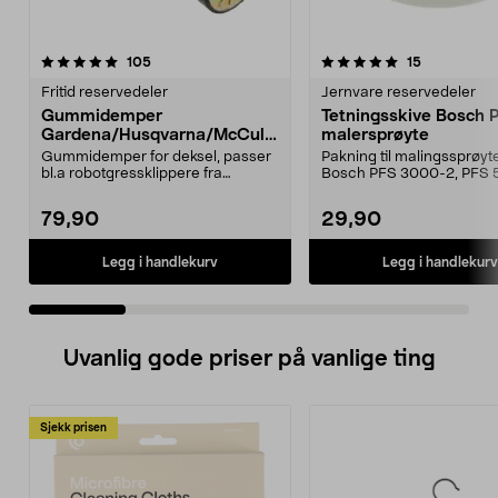
5.0 av 5 stjerner
anmeldelser
4.5 av 5 stjerner
anmeldelse
105
15
Fritid reservedeler
Jernvare reservedeler
Gummidemper
Tetningsskive Bosch 
Gardena/Husqvarna/McCullo
malersprøyte
ch/Flymo
Gummidemper for deksel, passer
Pakning til malingssprøyt
bl.a robotgressklippere fra
Bosch PFS 3000-2, PFS 
Gardena, Flymo og McC...
og PFS 7000.
79,90
29,90
Legg i handlekurv
Legg i handlekurv
Uvanlig gode priser på vanlige ting
Sjekk prisen