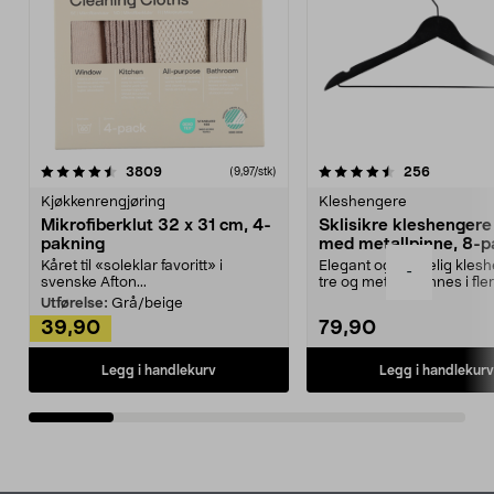
4.5av 5 stjerner
anmeldelser
4.5av 5 stjerner
anmeldels
3809
256
(9,97/stk)
Kjøkkenrengjøring
Kleshengere
Mikrofiberklut 32 x 31 cm, 4-
Sklisikre kleshengere 
pakning
med metallpinne, 8-p
Kåret til «soleklar favoritt» i
Elegant og skikkelig kles
-
svenske Afton...
tre og metall – finnes i fle
Kleshe...
Utførelse:
Grå/beige
39,90
79,90
Legg i handlekurv
Legg i handlekurv