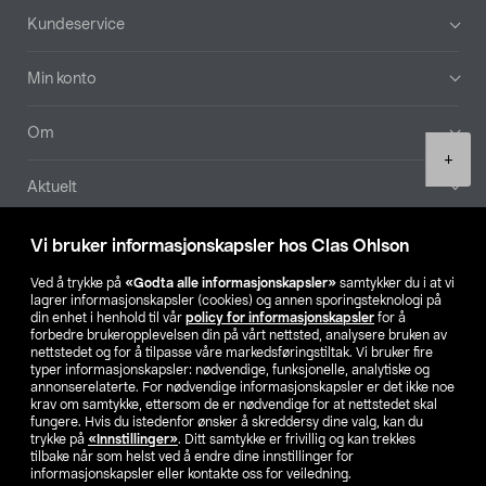
Bunntekst
Kundeservice
Min konto
Om
Product
+
quantity
Aktuelt
Våre selskaper
Vi bruker informasjonskapsler hos Clas Ohlson
Ved å trykke på
«Godta alle informasjonskapsler»
samtykker du i at vi
Finn din butikk
lagrer informasjonskapsler (cookies) og annen sporingsteknologi på
din enhet i henhold til vår
policy for informasjonskapsler
for å
forbedre brukeropplevelsen din på vårt nettsted, analysere bruken av
SE
NO
FI
nettstedet og for å tilpasse våre markedsføringstiltak. Vi bruker fire
typer informasjonskapsler: nødvendige, funksjonelle, analytiske og
annonserelaterte. For nødvendige informasjonskapsler er det ikke noe
krav om samtykke, ettersom de er nødvendige for at nettstedet skal
fungere. Hvis du istedenfor ønsker å skreddersy dine valg, kan du
trykke på
«Innstillinger»
. Ditt samtykke er frivillig og kan trekkes
tilbake når som helst ved å endre dine innstillinger for
informasjonskapsler eller kontakte oss for veiledning.