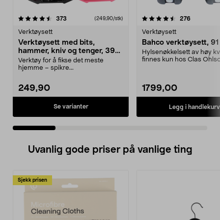
4.5 av 5 stjerner
anmeldelser
4.5 av 5 stjerner
anmeldels
373
276
(249,90/stk)
Verktøysett
Verktøysett
Verktøysett med bits,
Bahco verktøysett, 91
hammer, kniv og tenger, 39
Hylsenøkkelsett av høy kva
deler
finnes kun hos Clas Ohls
Verktøy for å fikse det meste
Bahco verktøysett ...
hjemme – spikre...
249,90
1799,00
Se varianter
Legg i handlekurv
Uvanlig gode priser på vanlige ting
Sjekk prisen