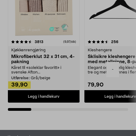
4.5av 5 stjerner
anmeldelser
4.5av 5 stjerner
anmeldels
3813
256
(9,97/stk)
Kjøkkenrengjøring
Kleshengere
Mikrofiberklut 32 x 31 cm, 4-
Sklisikre kleshengere 
pakning
med metallpinne, 8-p
Kåret til «soleklar favoritt» i
Elegant og skikkelig kles
-
svenske Afton...
tre og metall – finnes i fle
Kleshe...
Utførelse:
Grå/beige
39,90
79,90
Legg i handlekurv
Legg i handlekurv
Bunntekst