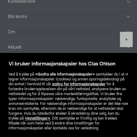
Kundeservice
Min konto
Om
Product
+
quantity
Aktuelt
Våre selskaper
Vi bruker informasjonskapsler hos Clas Ohlson
Ved å trykke på
«Godta alle informasjonskapsler»
samtykker du i at vi
Finn din butikk
lagrer informasjonskapsler (cookies) og annen sporingsteknologi på
din enhet i henhold til vår
policy for informasjonskapsler
for å
forbedre brukeropplevelsen din på vårt nettsted, analysere bruken av
SE
NO
FI
nettstedet og for å tilpasse våre markedsføringstiltak. Vi bruker fire
typer informasjonskapsler: nødvendige, funksjonelle, analytiske og
annonserelaterte. For nødvendige informasjonskapsler er det ikke noe
krav om samtykke, ettersom de er nødvendige for at nettstedet skal
fungere. Hvis du istedenfor ønsker å skreddersy dine valg, kan du
trykke på
«Innstillinger»
. Ditt samtykke er frivillig og kan trekkes
tilbake når som helst ved å endre dine innstillinger for
informasjonskapsler eller kontakte oss for veiledning.
Privacy statement
Medlemsvilkår
Kjøpsvilkår
For bedrifter