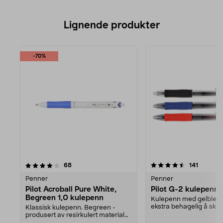
Lignende produkter
-70%
4.5av 5 stjerner
anmeldelser
anmelde
68
141
Penner
Penner
Pilot Acroball Pure White,
Pilot G-2 kulepenn
Begreen 1,0 kulepenn
Kulepenn med gelblekk
ekstra behagelig å skri
Klassisk kulepenn. Begreen -
Gummibelagt behageli..
produsert av resirkulert materiale.
Ekstremt mykt b...