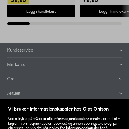
39,90
79,90
Legg i handlekurv
Legg i handlekurv
Bunntekst
Kundeservice
Min konto
Om
Aktuelt
Våre selskaper
Vi bruker informasjonskapsler hos Clas Ohlson
Ved å trykke på
«Godta alle informasjonskapsler»
samtykker du i at vi
Finn din butikk
lagrer informasjonskapsler (cookies) og annen sporingsteknologi på
din enhet i henhold til vår
policy for informasjonskapsler
for å