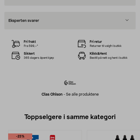
Eksperten svarer
Fri frakt
Fri retur
Fra 599,–*
Returner til valgfri butikk
Sikkert
Klikk&Hent
365 dagers åpent kjøp
Bestill på nett og hent i butikk
Clas Ohlson
-
Se alle produktene
Toppselgere i samme kategori
-23%