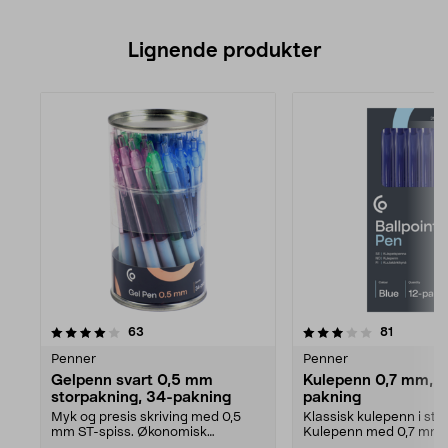
Lignende produkter
3.0av 5 stjerner
anmeldelser
4.5av 5 stjerner
anmeldel
63
81
Penner
Penner
Gelpenn svart 0,5 mm
Kulepenn 0,7 mm, 1
storpakning, 34-pakning
pakning
Myk og presis skriving med 0,5
Klassisk kulepenn i sto
mm ST-spiss. Økonomisk
Kulepenn med 0,7 mm t
storpakning med 34 gelpenn...
– skriv enkelt o...