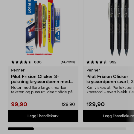
4.5 av 5 stjerner
anmeldelser
4.5 av 5 stjerner
anmeldels
606
952
(14,27/stk)
Penner
Penner
Pilot Frixion Clicker 3-
Pilot Frixion Clicker
pakning kryssordpenn med
kryssordpenn svart, 3
refill og markeringstusj
pakning
Noter med flere farger, marker
Kan viskes ut! Perfekt penn
teksten og puss ut, ideelt både på
kryssord – svart blekk. B
jobben og skol...
gummigrep og ...
99,90
129,90
129,90
Legg i handlekurv
Legg i handlekurv