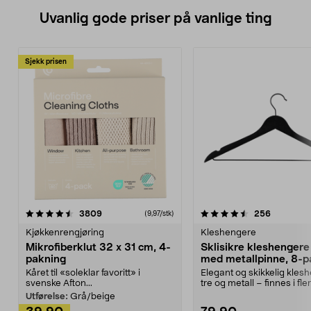
Uvanlig gode priser på vanlige ting
Sjekk prisen
4.5av 5 stjerner
anmeldelser
4.5av 5 stjerner
anmeldels
3809
256
(9,97/stk)
Kjøkkenrengjøring
Kleshengere
Mikrofiberklut 32 x 31 cm, 4-
Sklisikre kleshengere 
pakning
med metallpinne, 8-p
Kåret til «soleklar favoritt» i
Elegant og skikkelig kles
svenske Afton...
tre og metall – finnes i fle
Kleshe...
Utførelse:
Grå/beige