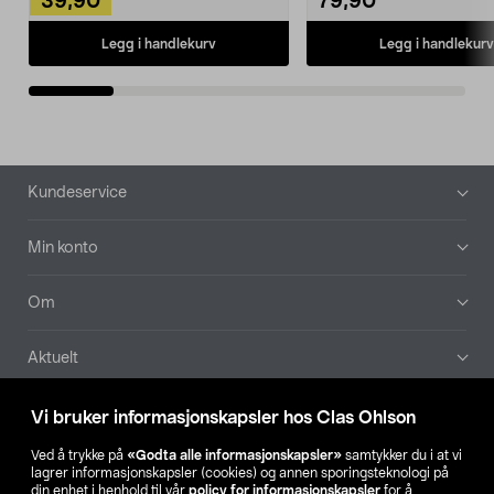
39,90
79,90
Legg i handlekurv
Legg i handlekurv
Bunntekst
Kundeservice
Min konto
Om
Aktuelt
Våre selskaper
Vi bruker informasjonskapsler hos Clas Ohlson
Ved å trykke på
«Godta alle informasjonskapsler»
samtykker du i at vi
Finn din butikk
lagrer informasjonskapsler (cookies) og annen sporingsteknologi på
din enhet i henhold til vår
policy for informasjonskapsler
for å