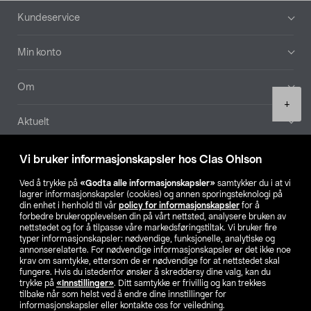
Bunntekst
Kundeservice
Min konto
Om
Product
+
quantity
Aktuelt
Våre selskaper
Vi bruker informasjonskapsler hos Clas Ohlson
Ved å trykke på
«Godta alle informasjonskapsler»
samtykker du i at vi
Finn din butikk
lagrer informasjonskapsler (cookies) og annen sporingsteknologi på
din enhet i henhold til vår
policy for informasjonskapsler
for å
forbedre brukeropplevelsen din på vårt nettsted, analysere bruken av
SE
NO
FI
nettstedet og for å tilpasse våre markedsføringstiltak. Vi bruker fire
typer informasjonskapsler: nødvendige, funksjonelle, analytiske og
annonserelaterte. For nødvendige informasjonskapsler er det ikke noe
krav om samtykke, ettersom de er nødvendige for at nettstedet skal
fungere. Hvis du istedenfor ønsker å skreddersy dine valg, kan du
trykke på
«Innstillinger»
. Ditt samtykke er frivillig og kan trekkes
tilbake når som helst ved å endre dine innstillinger for
informasjonskapsler eller kontakte oss for veiledning.