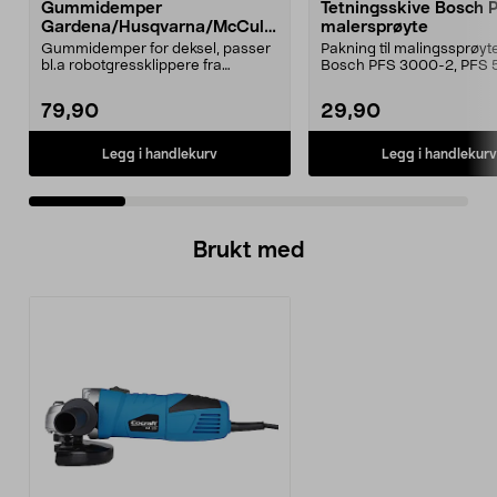
Gummidemper
Tetningsskive Bosch 
Gardena/Husqvarna/McCullo
malersprøyte
ch/Flymo
Gummidemper for deksel, passer
Pakning til malingssprøyt
bl.a robotgressklippere fra
Bosch PFS 3000-2, PFS 
Gardena, Flymo og McC...
og PFS 7000.
79,90
29,90
Legg i handlekurv
Legg i handlekurv
Brukt med