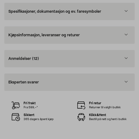
Spesifikasjoner, dokumentasjon og ev. faresymboler
Kjøpsinformasjon, leveranser og returer
Anmeldelser
(12)
Eksperten svarer
Fri frakt
Fri retur
Fra 599,–*
Returner til valgfri butikk
Sikkert
Klikk&Hent
365 dagers åpent kjøp
Bestill på nett og hent i butikk