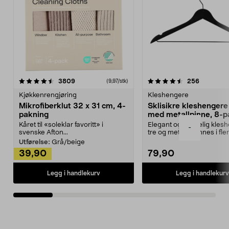
4.5av 5 stjerner
anmeldelser
4.5av 5 stjerner
anmeldels
3809
256
(9,97/stk)
Kjøkkenrengjøring
Kleshengere
Mikrofiberklut 32 x 31 cm, 4-
Sklisikre kleshengere 
pakning
med metallpinne, 8-p
Kåret til «soleklar favoritt» i
Elegant og skikkelig kles
-
svenske Afton...
tre og metall – finnes i fle
Kleshe...
Utførelse:
Grå/beige
39,90
79,90
Legg i handlekurv
Legg i handlekurv