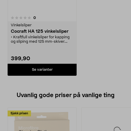
anmeldelser
0
Vinkelsliper
Cocraft HA 125 vinkelsliper
• Kraftfull vinkelsliper for kapping
og sliping med 125 mm-skiver.
• Sidehåndtaket kan monteres i 3
posisjoner for bedre kontroll og
sikkerhet.
399,90
• Spindelsperre for enkelt
skivebytte.
• 5 års garanti.
Se varianter
Uvanlig gode priser på vanlige ting
Sjekk prisen