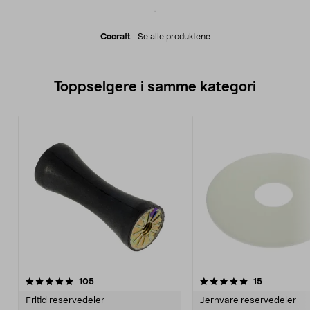
Cocraft
-
Se alle produktene
Toppselgere i samme kategori
5.0 av 5 stjerner
anmeldelser
4.5 av 5 stjerner
anmeldelse
105
15
Fritid reservedeler
Jernvare reservedeler