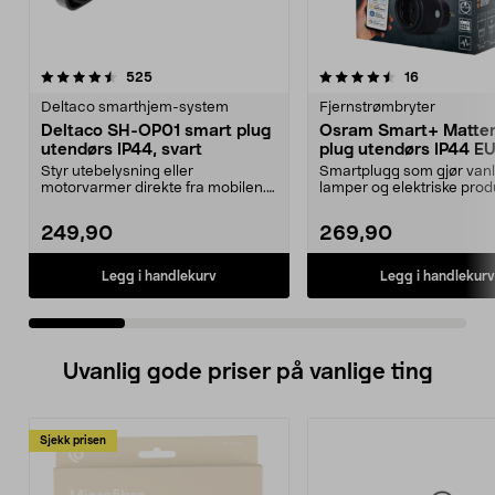
4.5 av 5 stjerner
anmeldelser
4.0 av 5 stjerner
anmeldelse
525
16
Deltaco smarthjem-system
Fjernstrømbryter
Deltaco SH-OP01 smart plug
Osram Smart+ Matter
utendørs IP44, svart
plug utendørs IP44 E
Styr utebelysning eller
Smartplugg som gjør vanl
motorvarmer direkte fra mobilen.
lamper og elektriske prod
Deltaco smartplugg for ...
smarte – for utendørs...
249,90
269,90
Legg i handlekurv
Legg i handlekurv
Uvanlig gode priser på vanlige ting
Sjekk prisen