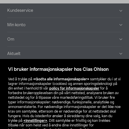
Bunntekst
Kundeservice
Min konto
Om
Aktuelt
Våre selskaper
Vi bruker informasjonskapsler hos Clas Ohlson
Ved å trykke på
«Godta alle informasjonskapsler»
samtykker du i at vi
Finn din butikk
lagrer informasjonskapsler (cookies) og annen sporingsteknologi på
din enhet i henhold til vår
policy for informasjonskapsler
for å
forbedre brukeropplevelsen din på vårt nettsted, analysere bruken av
SE
NO
FI
nettstedet og for å tilpasse våre markedsføringstiltak. Vi bruker fire
typer informasjonskapsler: nødvendige, funksjonelle, analytiske og
annonserelaterte. For nødvendige informasjonskapsler er det ikke noe
krav om samtykke, ettersom de er nødvendige for at nettstedet skal
fungere. Hvis du istedenfor ønsker å skreddersy dine valg, kan du
trykke på
«Innstillinger»
. Ditt samtykke er frivillig og kan trekkes
tilbake når som helst ved å endre dine innstillinger for