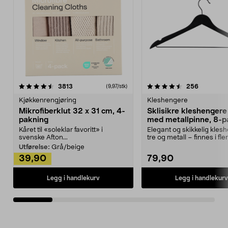
4.5av 5 stjerner
anmeldelser
4.5av 5 stjerner
anmeldels
3813
256
(9,97/stk)
Kjøkkenrengjøring
Kleshengere
Mikrofiberklut 32 x 31 cm, 4-
Sklisikre kleshengere 
pakning
med metallpinne, 8-p
Kåret til «soleklar favoritt» i
Elegant og skikkelig kles
svenske Afton...
tre og metall – finnes i fle
Kleshe...
Utførelse:
Grå/beige
39,90
79,90
Legg i handlekurv
Legg i handlekurv