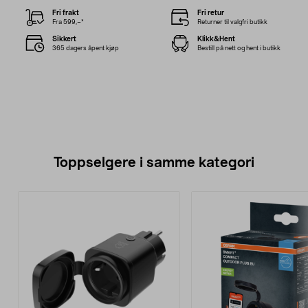
Fri frakt
Fri retur
Fra 599,–*
Returner til valgfri butikk
Sikkert
Klikk&Hent
365 dagers åpent kjøp
Bestill på nett og hent i butikk
Toppselgere i samme kategori