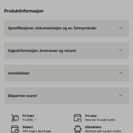
Produktinformasjon
Spesifikasjoner, dokumentasjon og ev. faresymboler
Kjøpsinformasjon, leveranser og returer
Anmeldelser
Eksperten svarer
Fri frakt
Fri retur
Fra 599,–*
Returner til valgfri butikk
Sikkert
Klikk&Hent
365 dagers åpent kjøp
Bestill på nett og hent i butikk