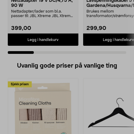
Nettadapter 19 V DC/4,75 A,
Lavspenningskabel 5
90 W
Gardena/Husqvarna/
ch/Flymo
Nettadapter/lader som bl.a.
Brukes mellom
passer til: JBL Xtreme JBL Xtreme
transformator/strømforsy
2JBL BoomboxJBL Bo...
ladestasjon.Til bl.a. robotg
399,00
299,90
Legg i handlekurv
Legg i handlekurv
Uvanlig gode priser på vanlige ting
Sjekk prisen