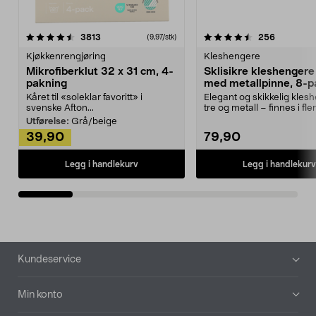
4.5av 5 stjerner
anmeldelser
4.5av 5 stjerner
anmeldels
3813
256
(9,97/stk)
Kjøkkenrengjøring
Kleshengere
Mikrofiberklut 32 x 31 cm, 4-
Sklisikre kleshengere 
pakning
med metallpinne, 8-p
Kåret til «soleklar favoritt» i
Elegant og skikkelig kles
svenske Afton...
tre og metall – finnes i fle
Kleshe...
Utførelse:
Grå/beige
39,90
79,90
Legg i handlekurv
Legg i handlekurv
Bunntekst
Kundeservice
Min konto