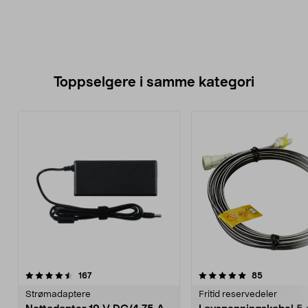
Toppselgere i samme kategori
5.0 av 5 stjerner
anmeldelser
4.0 av 5 stjerner
anmeldelse
167
85
Strømadaptere
Fritid reservedeler