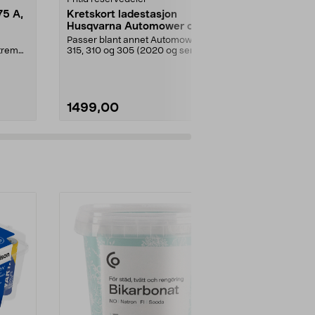
75 A,
Kretskort ladestasjon
Batteri 18
Husqvarna Automower og
Gardena/H
Gardena
ch/Flymo
Passer blant annet Automower
Originalbatter
Xtreme
315, 310 og 305 (2020 og senere)
robotgresskli
m.fl. Kretskort fo...
Gardena, Fly
1499,00
1340,00