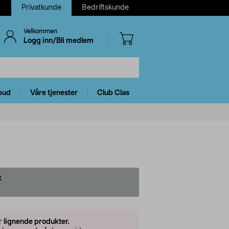
Privatkunde
Bedriftskunde
Velkommen
Logg inn/Bli medlem
bud
Våre tjenester
Club Clas
t
5
er
lignende produkter.