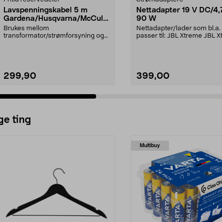
Lavspenningskabel 5 m
Nettadapter 19 V DC/4,
Gardena/Husqvarna/McCullo
90 W
ch/Flymo
Brukes mellom
Nettadapter/lader som bl.a.
transformator/strømforsyning og
passer til: JBL Xtreme JBL 
ladestasjon.Til bl.a. robotgresskl...
2JBL BoomboxJBL Bo...
299,90
399,00
ge ting
Multibuy