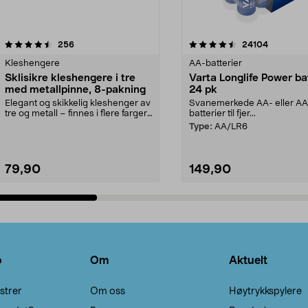
4.5av 5 stjerner
anmeldelser
4.5av 5 stjerner
anmeldels
256
24104
Kleshengere
AA-batterier
Sklisikre kleshengere i tre
Varta Longlife Power ba
med metallpinne, 8-pakning
24 pk
Elegant og skikkelig kleshenger av
Svanemerkede AA- eller A
tre og metall – finnes i flere farger.
batterier til fjer...
Kleshe...
Type:
AA/LR6
79,90
149,90
Legg i handlekurv
Legg i handlekurv
o
Om
Aktuelt
strer
Om oss
Høytrykkspylere