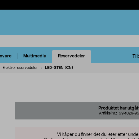
rnvare
Multimedia
Reservedeler
Til
Elektro reservedeler
LED-STEN (CN)
Produktet har utgåt
Artikkelnr.:
59-1029-9
Vi håper du finner det du leter etter und