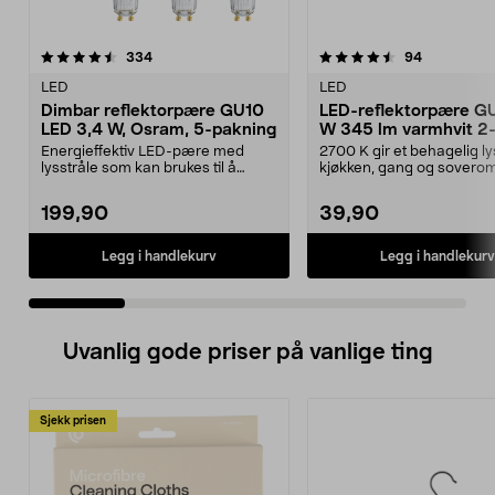
4.5 av 5 stjerner
anmeldelser
4.5 av 5 stjerner
anmeldelse
334
94
LED
LED
Dimbar reflektorpære GU10
LED-reflektorpære G
LED 3,4 W, Osram, 5-pakning
W 345 lm varmhvit 2
pakning
Energieffektiv LED-pære med
2700 K gir et behagelig lys
lysstråle som kan brukes til å
kjøkken, gang og sovero
fremheve gjenstander....
reflektorpære GU10 –...
199,90
39,90
Legg i handlekurv
Legg i handlekurv
Uvanlig gode priser på vanlige ting
Sjekk prisen