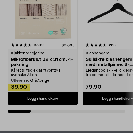
4.5av 5 stjerner
anmeldelser
4.5av 5 stjerner
anmeldels
3809
256
(9,97/stk)
Kjøkkenrengjøring
Kleshengere
Mikrofiberklut 32 x 31 cm, 4-
Sklisikre kleshengere 
pakning
med metallpinne, 8-p
Kåret til «soleklar favoritt» i
Elegant og skikkelig kles
svenske Afton...
tre og metall – finnes i fle
Kleshe...
Utførelse:
Grå/beige
39,90
79,90
Legg i handlekurv
Legg i handlekurv