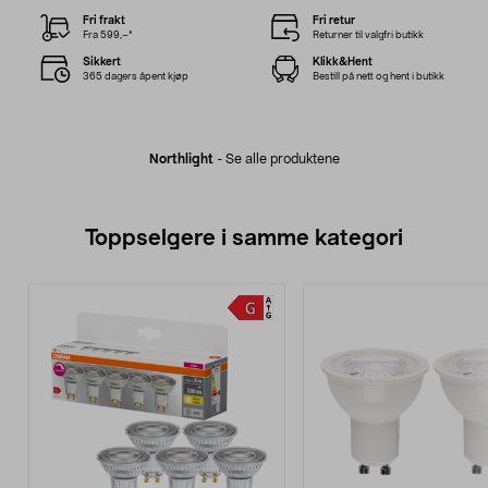
Fri frakt
Fri retur
Fra 599,–*
Returner til valgfri butikk
Sikkert
Klikk&Hent
365 dagers åpent kjøp
Bestill på nett og hent i butikk
Northlight
-
Se alle produktene
Toppselgere i samme kategori