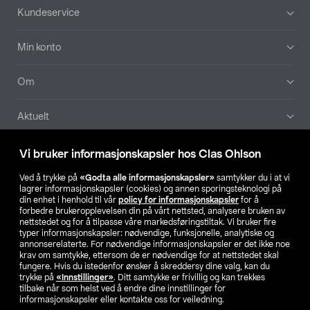
Bunntekst
Kundeservice
Min konto
Om
Aktuelt
Våre selskaper
Vi bruker informasjonskapsler hos Clas Ohlson
Ved å trykke på
«Godta alle informasjonskapsler»
samtykker du i at vi
Finn din butikk
lagrer informasjonskapsler (cookies) og annen sporingsteknologi på
din enhet i henhold til vår
policy for informasjonskapsler
for å
forbedre brukeropplevelsen din på vårt nettsted, analysere bruken av
SE
NO
FI
nettstedet og for å tilpasse våre markedsføringstiltak. Vi bruker fire
typer informasjonskapsler: nødvendige, funksjonelle, analytiske og
annonserelaterte. For nødvendige informasjonskapsler er det ikke noe
krav om samtykke, ettersom de er nødvendige for at nettstedet skal
fungere. Hvis du istedenfor ønsker å skreddersy dine valg, kan du
trykke på
«Innstillinger»
. Ditt samtykke er frivillig og kan trekkes
tilbake når som helst ved å endre dine innstillinger for
informasjonskapsler eller kontakte oss for veiledning.
Privacy statement
Medlemsvilkår
Kjøpsvilkår
For bedrifter