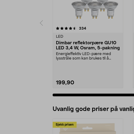
5 av 5 stjerner
4.5 av 5 stjerner
anmeldelser
334
LED
Dimbar reflektorpære GU10
LED 3,4 W, Osram, 5-pakning
Energieffektiv LED-pære med
lysstråle som kan brukes til å
fremheve gjenstander....
199,90
Uvanlig gode priser på vanli
Sjekk prisen