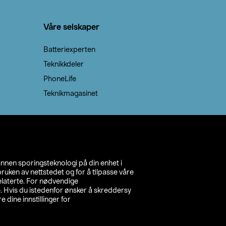
Våre selskaper
Batteriexperten
Teknikkdeler
PhoneLife
Teknikmagasinet
annen sporingsteknologi på din enhet i
ruken av nettstedet og for å tilpasse våre
relaterte. For nødvendige
. Hvis du istedenfor ønsker å skreddersy
e dine innstillinger for
inn din butikk