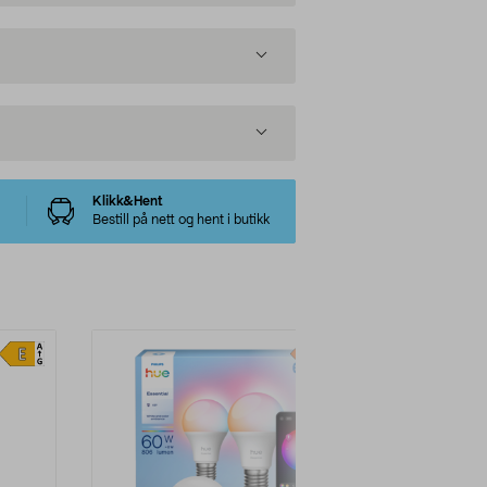
Klikk&Hent
Bestill på nett og hent i butikk