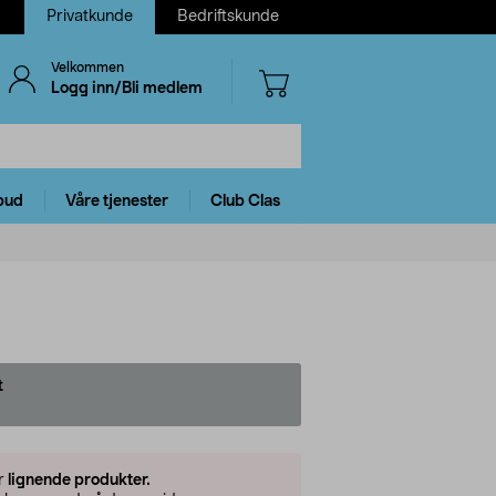
Privatkunde
Bedriftskunde
Velkommen
Logg inn/Bli medlem
bud
Våre tjenester
Club Clas
t
er
lignende produkter.