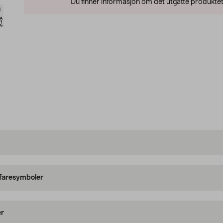
Du finner informasjon om det utgåtte produktet
d
 faresymboler
er