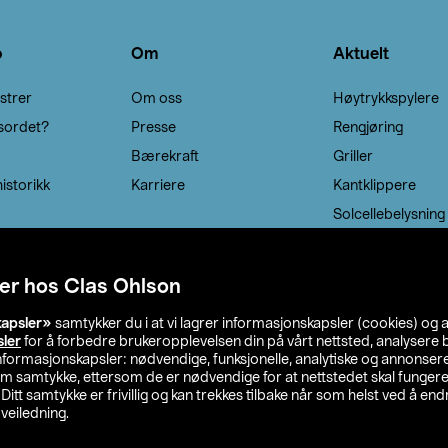
o
Om
Aktuelt
strer
Om oss
Høytrykkspylere
sordet?
Presse
Rengjøring
Bærekraft
Griller
istorikk
Karriere
Kantklippere
Solcellebelysning
er hos Clas Ohlson
kapsler»
samtykker du i at vi lagrer informasjonskapsler (cookies) og 
sler
for å forbedre brukeropplevelsen din på vårt nettsted, analysere b
 informasjonskapsler: nødvendige, funksjonelle, analytiske og annonse
om samtykke, ettersom de er nødvendige for at nettstedet skal fungere
. Ditt samtykke er frivillig og kan trekkes tilbake når som helst ved å endr
veiledning.
lson
Privacy statement
Medlemsvilkår
Kjøpsvilkår
F