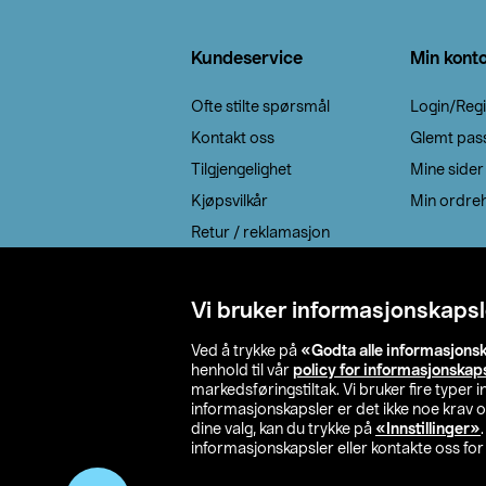
Bunntekst
Kundeservice
Min kont
Ofte stilte spørsmål
Login/Regi
Kontakt oss
Glemt pas
Tilgjengelighet
Mine sider
Kjøpsvilkår
Min ordreh
Retur / reklamasjon
EE-avfall
Cookie policy
Vi bruker informasjonskapsl
Leveringsalternativ
Ved å trykke på
«Godta alle informasjons
henhold til vår
policy for informasjonskap
markedsføringstiltak. Vi bruker fire typer
informasjonskapsler er det ikke noe krav 
dine valg, kan du trykke på
«Innstillinger»
informasjonskapsler eller kontakte oss for 
© 2026 Clas Oh