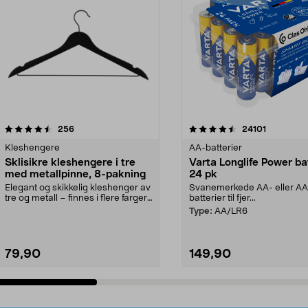
4.5av 5 stjerner
anmeldelser
4.5av 5 stjerner
anmeldels
256
24101
Kleshengere
AA-batterier
Sklisikre kleshengere i tre
Varta Longlife Power ba
med metallpinne, 8-pakning
24 pk
Elegant og skikkelig kleshenger av
Svanemerkede AA- eller A
tre og metall – finnes i flere farger.
batterier til fjer...
Kleshe...
Type:
AA/LR6
79,90
149,90
Legg i handlekurv
Legg i handlekurv