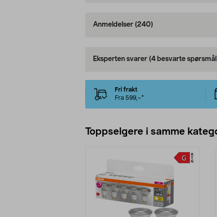
Anmeldelser
(240)
Eksperten svarer
(4 besvarte spørsmål
Fri frakt
Fra 599,–*
Toppselgere i samme katego