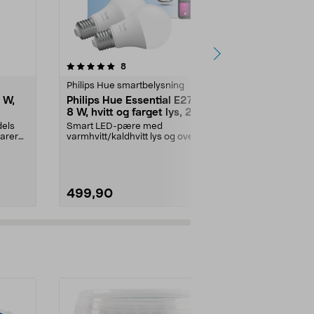
4.5 av 5 stjerner
anmeldelser
4.5
8
4
Philips Hue smartbelysning
Dekorative l
 W,
Philips Hue Essential E27 LED
Northlight
8 W, hvitt og farget lys, 2-
E27
pakning
dels
Smart LED-pære med
Lyktpære som 
varer
varmhvitt/kaldhvitt lys og over 16
lysskinnet i ute
millioner farger. Philips ...
Lysmengde:
499,90
69,90