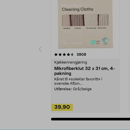
5av 5 stjerner
4.5av 5 stjerner
anmeldelser
3808
Kjøkkenrengjøring
Mikrofiberklut 32 x 31 cm, 4-
pakning
Kåret til «soleklar favoritt» i
svenske Afton...
Utførelse:
Grå/beige
39,90
Legg i handlekurv