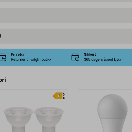
)
Fri retur
Sikkert
Returner til valgfri butikk
365 dagers åpent kjøp
ri