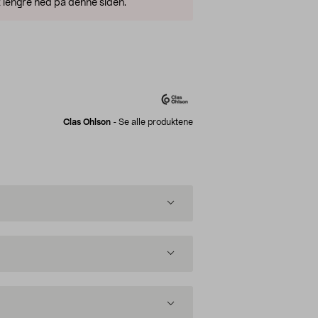
 lengre ned på denne siden.
Clas Ohlson
-
Se alle produktene