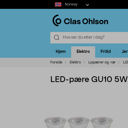
Select
Norway
market
Hjem
Elektro
Fritid
Je
Forside
Elektro
Lyspærer og -rør
LE
LED-pære GU10 5W 