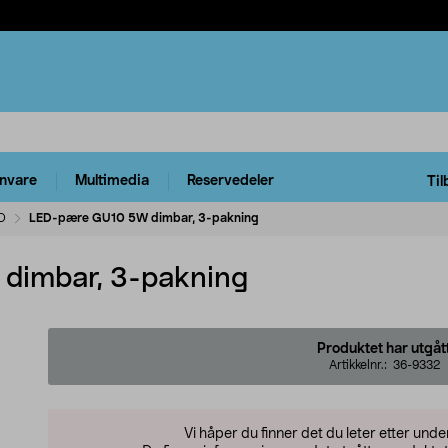
rnvare
Multimedia
Reservedeler
Til
D
LED-pære GU10 5W dimbar, 3-pakning
dimbar, 3-pakning
Produktet har utgåt
Artikkelnr.:
36-9332
Vi håper du finner det du leter etter und