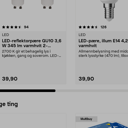
4.5 av 5 stjerner
anmeldelser
5.0 av 5 stjerner
anmeldelser
94
126
LED
LED
LED-reflektorpære GU10 3,6
LED-pære, illum E14 4,2
W 345 lm varmhvit 2-
varmhvit
pakning
2700 K gir et behagelig lys i
Allmennbelysning med mid
kjøkken, gang og soverom. LED-
sterk lysstyrke (470 lm), tils
reflektorpære GU10 –...
en 40 W lyspære...
39,90
39,90
ge ting
Multibuy