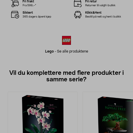
Fri frakt
Fri retur
Fra 599,–*
Returner til valgfri butikk
Sikkert
Klikk&Hent
365 dagers åpent kjøp
Bestill på nett og hent i butikk
Lego
-
Se alle produktene
Vil du komplettere med flere produkter i
samme serie?