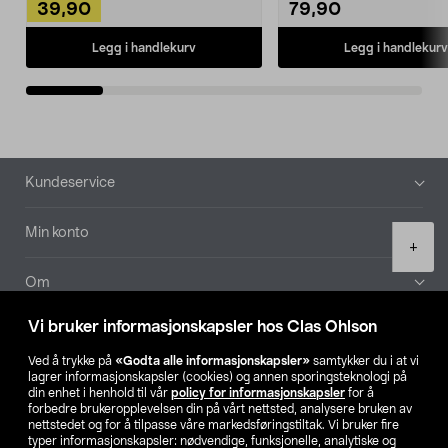
39,90
79,90
Legg i handlekurv
Legg i handlekurv
Bunntekst
Kundeservice
Min konto
Product
+
quantity
Om
Vi bruker informasjonskapsler hos Clas Ohlson
Aktuelt
Ved å trykke på
«Godta alle informasjonskapsler»
samtykker du i at vi
lagrer informasjonskapsler (cookies) og annen sporingsteknologi på
Våre selskaper
din enhet i henhold til vår
policy for informasjonskapsler
for å
forbedre brukeropplevelsen din på vårt nettsted, analysere bruken av
nettstedet og for å tilpasse våre markedsføringstiltak. Vi bruker fire
Finn din butikk
typer informasjonskapsler: nødvendige, funksjonelle, analytiske og