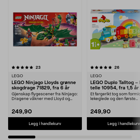
5.0 av 5 stjerner
anmeldelser
4.5 av 5 stjerner
anmeldelse
23
26
LEGO
LEGO
LEGO Ninjago Lloyds grønne
LEGO Duplo Talltog – 
skogdrage 71829, fra 6 år
telle 10954, fra 1,5 år
Gjenskap flygescener fra Ninjago:
Et fargerikt tog som formi
Dragene våkner med Lloyd og
lekeglede og den første
dragen hans. LEGO ...
forståelsen av tall. LEGO..
249,90
249,90
Legg i handlekurv
Legg i handlekurv