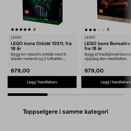
3.0av 5 stjerner
anmeldelser
5.0av 5 stjerner
anmeldelser
2
2
LEGO
LEGO
LEGO Icons Orkidé 10311, fra
LEGO Icons Bonsaitre
18 år
fra 18 år
Bygg en naturtro orkidé med 5
Bygg et tradisjonelt bonsa
blader nederst og 2 luftrøtter.
oppdag den meditative
LEGO Icons Orkidé ...
prosessen. LEGO Icons Bo
679,00
679,00
Legg i handlekurv
Legg i handlekurv
Toppselgere i samme kategori