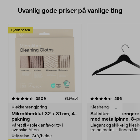
Uvanlig gode priser på vanlige ting
Sjekk prisen
4.5av 5 stjerner
anmeldelser
4.5av 5 stjerner
anmeldels
3809
256
(9,97/stk)
Kjøkkenrengjøring
Kleshengere
-
Mikrofiberklut 32 x 31 cm, 4-
Sklisikre kleshengere 
pakning
med metallpinne, 8-p
Kåret til «soleklar favoritt» i
Elegant og skikkelig kles
svenske Afton...
tre og metall – finnes i fle
Kleshe...
Utførelse:
Grå/beige