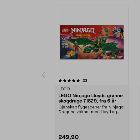
0 av 5 stjerner
5.0 av 5 stjerner
anmeldelser
23
LEGO
LEGO Ninjago Lloyds grønne
skogdrage 71829, fra 6 år
Gjenskap flygescener fra Ninjago:
Dragene våkner med Lloyd og
dragen hans. LEGO ...
249,90