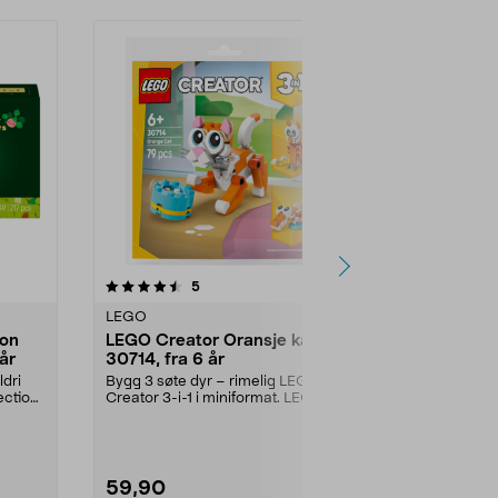
anmeldelser
4.5
5
0.0 av 5 stjerner
LEGO
LEGO
ion
LEGO Creator Oransje katt
LEGO Frien
år
30714, fra 6 år
enhjørningd
år
ldri
Bygg 3 søte dyr – rimelig LEGO
Bygg en søt k
ection
Creator 3-i-1 i miniformat. LEGO
vennene Pais
Creator Oransje ...
Friends Kakebi
59,90
119,90