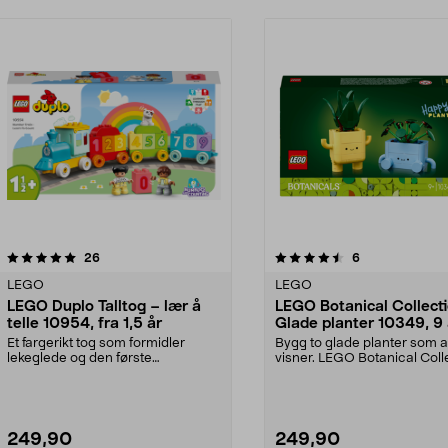
4.5 av 5 stjerner
anmeldelser
4.5 av 5 stjerner
anmeldelser
26
6
LEGO
LEGO
LEGO Duplo Talltog – lær å
LEGO Botanical Collect
telle 10954, fra 1,5 år
Glade planter 10349, 9 
Et fargerikt tog som formidler
Bygg to glade planter som a
lekeglede og den første
visner. LEGO Botanical Coll
forståelsen av tall. LEGO...
Glade planter ...
249,90
249,90