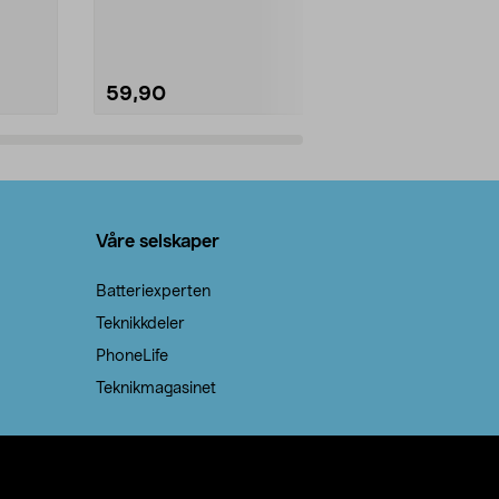
natron – til rengjøring både...
råvarer. Produ
brenner med e
59,90
69,90
Legg i handlekurv
Legg 
Våre selskaper
Batteriexperten
Teknikkdeler
PhoneLife
Teknikmagasinet