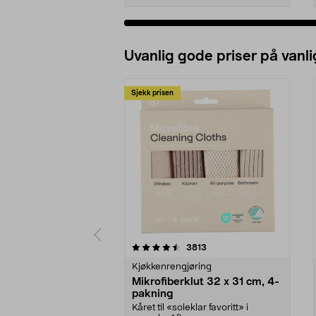
Uvanlig gode priser på vanli
Sjekk prisen
5av 5 stjerner
4.5av 5 stjerner
anmeldelser
3813
Kjøkkenrengjøring
Mikrofiberklut 32 x 31 cm, 4-
pakning
Kåret til «soleklar favoritt» i