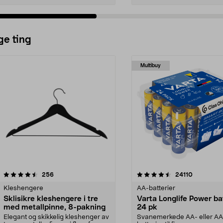
ge ting
Multibuy
4.5av 5 stjerner
anmeldelser
4.5av 5 stjerner
anmeldels
256
24110
Kleshengere
AA-batterier
Sklisikre kleshengere i tre
Varta Longlife Power ba
med metallpinne, 8-pakning
24 pk
Elegant og skikkelig kleshenger av
Svanemerkede AA- eller A