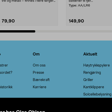
tre og metall – finnes i flere farger.
batterier til fjer...
Kleshe...
Type:
AA/LR6
79,90
149,90
Legg i handlekurv
Legg i handlekurv
o
Om
Aktuelt
strer
Om oss
Høytrykkspylere
sordet?
Presse
Rengjøring
Bærekraft
Griller
istorikk
Karriere
Kantklippere
Solcellebelysning