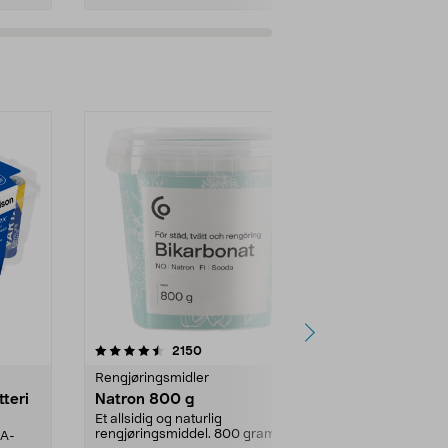
er
4.0av 5 stjerner
anmeldelser
4.5
2150
4
Rengjøringsmidler
Levende lys
tteri
Natron 800 g
Telys steari
prosent ste
Et allsidig og naturlig
rengjøringsmiddel. 800 gram
AA-
100 % stearin