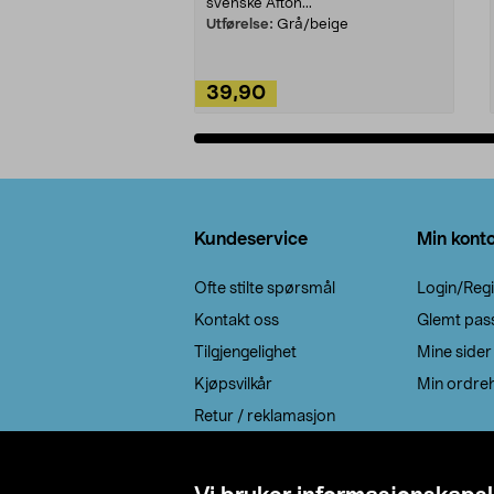
svenske Afton...
Utførelse:
Grå/beige
39,90
Legg i handlekurv
Bunntekst
Kundeservice
Min kont
Ofte stilte spørsmål
Login/Regi
Kontakt oss
Glemt pas
Tilgjengelighet
Mine sider
Kjøpsvilkår
Min ordreh
Retur / reklamasjon
EE-avfall
Cookie policy