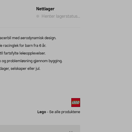
Nettlager
Henter lagerstatus...
acerbil med aerodynamisk design.
racinglek for barn fra 6 år.
l fartsfylte lekeopplevelser.
lek og problemløsning gjennom bygging.
ager, selskaper eller jul.
Lego
-
Se alle produktene