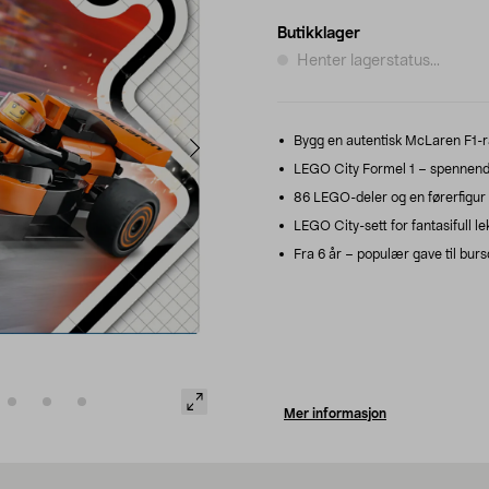
Butikklager
Henter lagerstatus...
Bygg en autentisk McLaren F1-r
LEGO City Formel 1 – spennende 
86 LEGO-deler og en førerfigur ti
LEGO City-sett for fantasifull 
Fra 6 år – populær gave til bursd
Mer informasjon