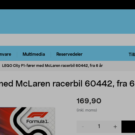
rnvare
Multimedia
Reservedeler
Til
LEGO City F1-fører med McLaren racerbil 60442, fra 6 år
med McLaren racerbil 60442, fra 6
169,90
(inkl. moms)
Product
quantity