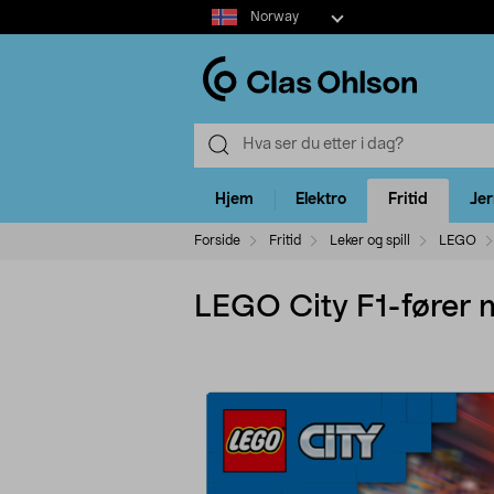
Select
Norway
market
Hjem
Elektro
Fritid
Je
Forside
Fritid
Leker og spill
LEGO
LEGO City F1-fører 