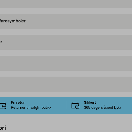
 faresymboler
er
Fri retur
Sikkert
Returner til valgfri butikk
365 dagers åpent kjøp
ri