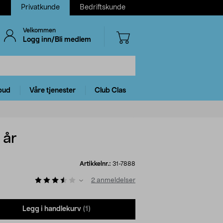
Privatkunde
Bedriftskunde
Velkommen
Logg inn/Bli medlem
bud
Våre tjenester
Club Clas
 år
Artikkelnr.:
31-7888
2
anmeldelser
Legg i handlekurv
(1)