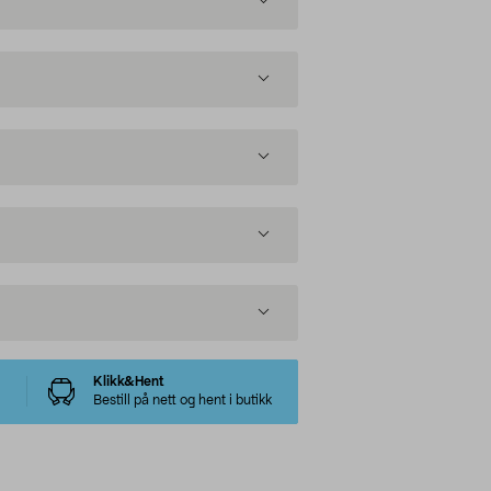
Klikk&Hent
Bestill på nett og hent i butikk