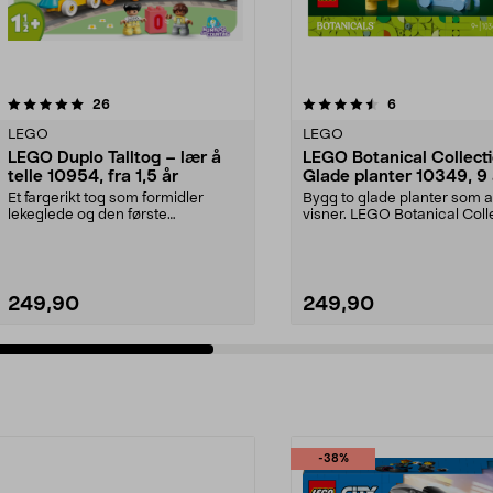
4.5 av 5 stjerner
anmeldelser
4.5 av 5 stjerner
anmeldelser
26
6
LEGO
LEGO
LEGO Duplo Talltog – lær å
LEGO Botanical Collect
telle 10954, fra 1,5 år
Glade planter 10349, 9 
Et fargerikt tog som formidler
Bygg to glade planter som a
lekeglede og den første
visner. LEGO Botanical Coll
forståelsen av tall. LEGO...
Glade planter ...
249,90
249,90
-38%