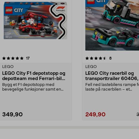
4.5av 5 stjerner
anmeldelser
5.0av 5 stjerner
anmeldelser
17
8
LEGO
LEGO
LEGO City F1 depotstopp og
LEGO City racerbil og
depotteam med Ferrari-bil
transporttrailer 60406,
60443, fra 6 år
år
Bygg et F1 depotstopp med
Fell ned lastebilens rampe f
bevegelige funksjoner samt en
laste på racerbilen – et
Ferrari racerbilmodell. ...
spennende billøp vente...
349,90
249,90
Legg i handlekurv
Legg i handlekurv