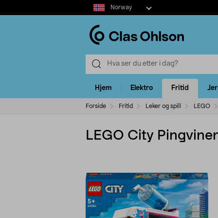
Select
Norway
market
Hjem
Elektro
Fritid
Je
Forside
Fritid
Leker og spill
LEGO
LEGO City Pingvinens