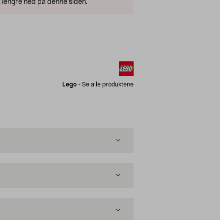
 lengre ned på denne siden.
Lego
-
Se alle produktene