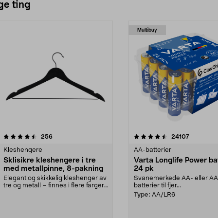
ge ting
Multibuy
4.5av 5 stjerner
anmeldelser
4.5av 5 stjerner
anmeldels
256
24107
Kleshengere
AA-batterier
Sklisikre kleshengere i tre
Varta Longlife Power ba
med metallpinne, 8-pakning
24 pk
Elegant og skikkelig kleshenger av
Svanemerkede AA- eller A
tre og metall – finnes i flere farger.
batterier til fjer...
Kleshe...
Type:
AA/LR6