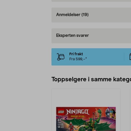
Anmeldelser
(19)
Eksperten svarer
Fri frakt
Fra 599,–*
Toppselgere i samme katego