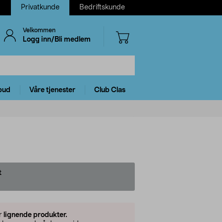
Privatkunde
Bedriftskunde
Velkommen
Logg inn/Bli medlem
bud
Våre tjenester
Club Clas
t
er
lignende produkter.