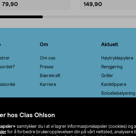
79,90
149,90
Legg i handlekurv
Legg i handlekurv
o
Om
Aktuelt
strer
Om oss
Høytrykkspylere
sordet?
Presse
Rengjøring
Bærekraft
Griller
istorikk
Karriere
Kantklippere
Solcellebelysning
er hos Clas Ohlson
kapsler»
samtykker du i at vi lagrer informasjonskapsler (cookies) og 
sler
for å forbedre brukeropplevelsen din på vårt nettsted, analysere b