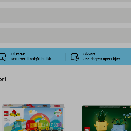
Fri retur
Sikkert
Returner til valgfri butikk
365 dagers åpent kjøp
ri