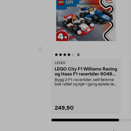
0av 5 stjerner
5.0av 5 stjerner
anmeldelser
9
LEGO
LEGO City F1 Williams Racing
og Haas F1 racerbiler 60464,
fra 4 år
Bygg 2 F1-racerbiler, sett førerne
bak rattet og kjør i gang episke løp.
LEGO Ci...
249,90
Legg i handlekurv