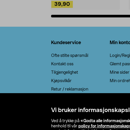
39,90
Legg i handlekurv
Bunntekst
Kundeservice
Min kont
Ofte stilte spørsmål
Login/Regi
Kontakt oss
Glemt pas
Tilgjengelighet
Mine sider
Kjøpsvilkår
Min ordreh
Retur / reklamasjon
EE-avfall
Cookie policy
Vi bruker informasjonskapsl
Leveringsalternativ
Ved å trykke på
«Godta alle informasjons
henhold til vår
policy for informasjonskap