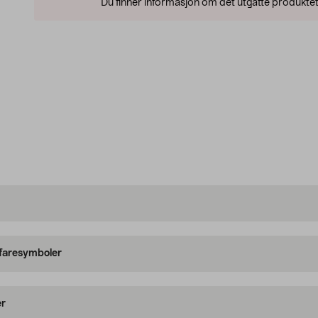
Du finner informasjon om det utgåtte produktet
 faresymboler
er