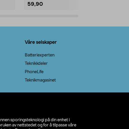
59,90
69,90
Legg i handlekurv
Legg 
Våre selskaper
Batteriexperten
Teknikkdeler
PhoneLife
Teknikmagasinet
annen sporingsteknologi på din enhet i
ruken av nettstedet og for å tilpasse våre