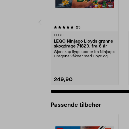
0 av 5 stjerner
5.0 av 5 stjerner
anmeldelser
23
LEGO
LEGO Ninjago Lloyds grønne
skogdrage 71829, fra 6 år
Gjenskap flygescener fra Ninjago:
Dragene våkner med Lloyd og
dragen hans. LEGO ...
249,90
Passende tilbehør