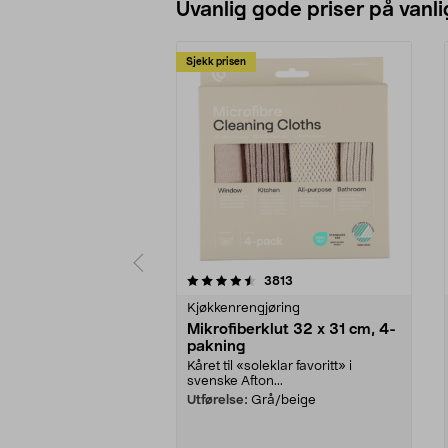
Uvanlig gode priser på vanli
Sjekk prisen
5av 5 stjerner
4.5av 5 stjerner
anmeldelser
3813
Kjøkkenrengjøring
Mikrofiberklut 32 x 31 cm, 4-
pakning
Kåret til «soleklar favoritt» i
svenske Afton...
Utførelse:
Grå/beige