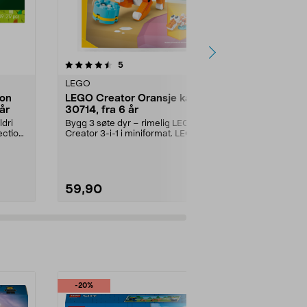
anmeldelser
4.5
5
0.0 av 5 stjerner
LEGO
LEGO
ion
LEGO Creator Oransje katt
LEGO Frien
år
30714, fra 6 år
enhjørningd
år
ldri
Bygg 3 søte dyr – rimelig LEGO
Bygg en søt k
ection
Creator 3-i-1 i miniformat. LEGO
vennene Pais
Creator Oransje ...
Friends Kakebi
59,90
119,90
-20%