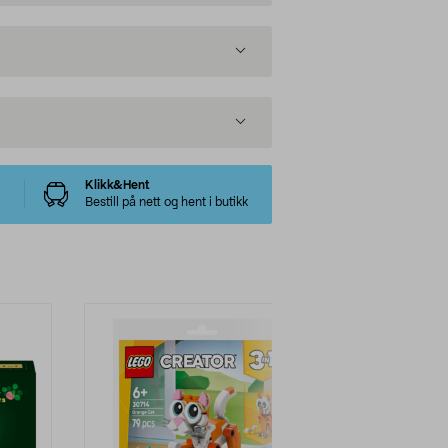
Klikk&Hent
Bestill på nett og hent i butikk